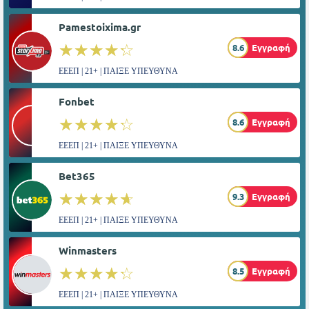
Pamestoixima.gr
☆☆☆☆☆
★★★★★
8.6
Εγγραφή
ΕΕΕΠ | 21+ | ΠΑΙΞΕ ΥΠΕΥΘΥΝΑ
Fonbet
☆☆☆☆☆
★★★★★
8.6
Εγγραφή
ΕΕΕΠ | 21+ | ΠΑΙΞΕ ΥΠΕΥΘΥΝΑ
Bet365
☆☆☆☆☆
★★★★★
9.3
Εγγραφή
ΕΕΕΠ | 21+ | ΠΑΙΞΕ ΥΠΕΥΘΥΝΑ
Winmasters
☆☆☆☆☆
★★★★★
8.5
Εγγραφή
ΕΕΕΠ | 21+ | ΠΑΙΞΕ ΥΠΕΥΘΥΝΑ