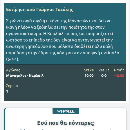
Εκτίμηση από
Γιώργος Τατάκης
Στρώνει σιγά-σιγά η εικόνα της Μάνσφιλντ και δείχνει
ικανή πλέον να ξεδιπλώσει την ποιότητα της στον
αγωνιστικό χώρο. Η Καρλάιλ επίσης έχει συμμαζευτεί
ωστόσο το επίπεδο της δεν είναι να ανταγωνιστεί την
ανώτερη γηπεδούχο που μάλιστα διαθέτει πολύ καλή
παράδοση στην έδρα της κόντρα στην αποψινή αντίπαλο
(6-7-1).
Αγώνας
Stake
Result
Profit
Μάνσφιλντ - Καρλάιλ
10.00
0-0
-10.00
Σημείο
1
ΨΗΦΙΣΕ
Εσύ που θα πόνταρες;