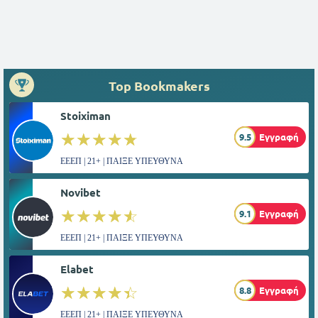
Top Bookmakers
Stoiximan
☆☆☆☆☆
★★★★★
9.5
Εγγραφή
ΕΕΕΠ | 21+ | ΠΑΙΞΕ ΥΠΕΥΘΥΝΑ
Novibet
☆☆☆☆☆
★★★★★
9.1
Εγγραφή
ΕΕΕΠ | 21+ | ΠΑΙΞΕ ΥΠΕΥΘΥΝΑ
Elabet
☆☆☆☆☆
★★★★★
8.8
Εγγραφή
ΕΕΕΠ | 21+ | ΠΑΙΞΕ ΥΠΕΥΘΥΝΑ