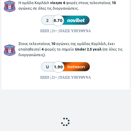
Η ομάδα Καρλάιλ
νίκησε 6
φορές στους τελευταίους
10
αγώνες σε όλες τις διοργανώσεις.
2
8.70
ΕΕΕΠ | 21+ | ΠΑΙΞΕ ΥΠΕΥΘΥΝΑ
Στους τελευταίους
10
αγώνες της ομάδας Καρλάιλ, έχει
επαληθευτεί
4
φορές το σημείο
Under 2.5 γκολ
(σε όλες τις
διοργανώσεις).
U
1.90
ΕΕΕΠ | 21+ | ΠΑΙΞΕ ΥΠΕΥΘΥΝΑ