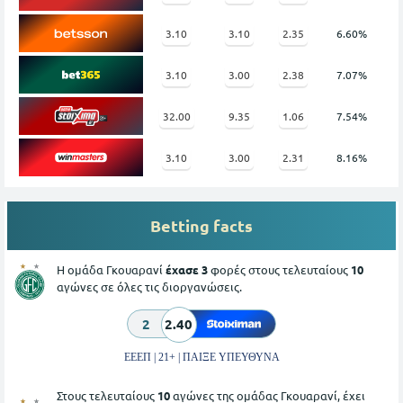
3.10
3.10
2.35
6.60%
3.10
3.00
2.38
7.07%
32.00
9.35
1.06
7.54%
3.10
3.00
2.31
8.16%
Betting facts
Η ομάδα Γκουαρανί
έχασε 3
φορές στους τελευταίους
10
αγώνες σε όλες τις διοργανώσεις.
2
2.40
ΕΕΕΠ | 21+ | ΠΑΙΞΕ ΥΠΕΥΘΥΝΑ
Στους τελευταίους
10
αγώνες της ομάδας Γκουαρανί, έχει