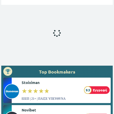
Top Bookmakers
Stoiximan
☆☆☆☆☆
★★★★★
9.5
Εγγραφή
ΕΕΕΠ | 21+ | ΠΑΙΞΕ ΥΠΕΥΘΥΝΑ
Novibet