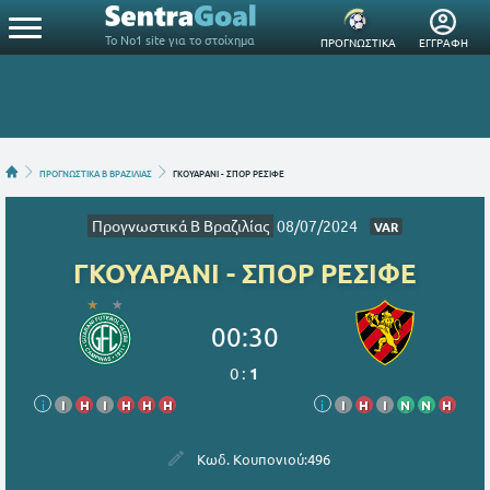
Το Νο1 site για το στοίχημα
ΠΡΟΓΝΩΣΤΙΚΑ
ΕΓΓΡΑΦΗ
ΠΡΟΓΝΩΣΤΙΚΑ Β ΒΡΑΖΙΛΙΑΣ
ΓΚΟΥΑΡΑΝΙ - ΣΠΟΡ ΡΕΣΙΦΕ
Προγνωστικά Β Βραζιλίας
08/07/2024
VAR
ΓΚΟΥΑΡΑΝΙ - ΣΠΟΡ ΡΕΣΙΦΕ
00:30
0
:
1
i
Ι
Η
Ι
Η
Η
Η
i
Ι
Η
Ι
Ν
Ν
Η
Κωδ. Κουπονιού:
496