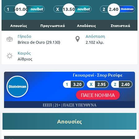
501.00
13.50
2.40
1
X
2
Απουσίες
Προγνωστικό
Αποδόσεις
Στατιστικά
Γήπεδο
Απόσταση
Brinco de Ouro (29.130)
2.102 χλμ.
Καιρός
Αίθριος
Γκουαρανί - Σπορ Ρεσίφε
1
3.20
X
2.95
2
2.40
ΠΑΙΞΕ ΝΟΜΙΜΑ
ΕΕΕΠ | 21+ | ΠΑΙΞΕ ΥΠΕΥΘΥΝΑ
Απουσίες