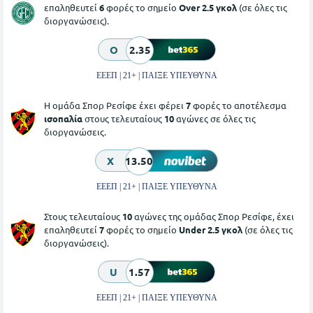
επαληθευτεί
6
φορές το σημείο
Over 2.5 γκολ
(σε όλες τις
διοργανώσεις).
O
2.35
ΕΕΕΠ | 21+ | ΠΑΙΞΕ ΥΠΕΥΘΥΝΑ
Η ομάδα Σπορ Ρεσίφε έχει φέρει
7
φορές το αποτέλεσμα
ισοπαλία
στους τελευταίους
10
αγώνες σε όλες τις
διοργανώσεις.
X
13.50
ΕΕΕΠ | 21+ | ΠΑΙΞΕ ΥΠΕΥΘΥΝΑ
Στους τελευταίους
10
αγώνες της ομάδας Σπορ Ρεσίφε, έχει
επαληθευτεί
7
φορές το σημείο
Under 2.5 γκολ
(σε όλες τις
διοργανώσεις).
U
1.57
ΕΕΕΠ | 21+ | ΠΑΙΞΕ ΥΠΕΥΘΥΝΑ