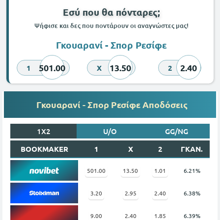
Εσύ που θα πόνταρες;
Ψήφισε και δες που ποντάρουν οι αναγνώστες μας!
Γκουαρανί - Σπορ Ρεσίφε
501.00
13.50
2.40
1
X
2
Γκουαρανί - Σπορ Ρεσίφε Αποδόσεις
1X2
U/O
GG/NG
BOOKMAKER
1
X
2
ΓΚΑΝ.
501.00
13.50
1.01
6.21%
3.20
2.95
2.40
6.38%
9.00
2.40
1.85
6.39%