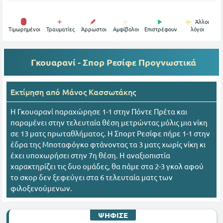
Άλλοι
Tιμωρημένοι
Τραυματίες
Άρρωστοι
Αμφίβολοι
Επιστρέφουν
λόγοι
Γκουαρανί - Σπορ Ρεσίφε
Προγνωστικά
Εκτίμηση από
Mάνος Κασσωτάκης
Η Γκουαρανί παραχώρησε 1-1 στην Πόντε Πρέτα και
παραμένει στην τελευταία θέση μετρώντας μόλις μια νίκη
σε 13 ματς πρωταθλήματος. Η Σπορτ Ρεσίφε πήρε 1-1 στην
έδρα της Μποταφόγκο φτάνοντας τα 3 ματς χωρίς νίκη κι
έχει υποχωρήσει στην 7η θέση. Η αναξιοπιστία
χαρακτηρίζει τις δυο ομάδες, θα πάμε στα 2-3 γκολ αφού
το σκορ δεν ξεφεύγει στα 6 τελευταία ματς των
φιλοξενούμενων.
ΨΗΦΙΣΕ