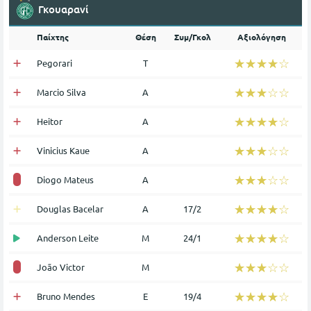
Γκουαρανί
Παίχτης
Θέση
Συμ/Γκολ
Αξιολόγηση
☆☆☆☆☆
★★★★★
Pegorari
Τ
☆☆☆☆☆
★★★★★
Marcio Silva
Α
☆☆☆☆☆
★★★★★
Heitor
Α
☆☆☆☆☆
★★★★★
Vinicius Kaue
Α
☆☆☆☆☆
★★★★★
Diogo Mateus
Α
☆☆☆☆☆
★★★★★
Douglas Bacelar
Α
17/2
☆☆☆☆☆
★★★★★
Anderson Leite
Μ
24/1
☆☆☆☆☆
★★★★★
João Victor
Μ
☆☆☆☆☆
★★★★★
Bruno Mendes
Ε
19/4