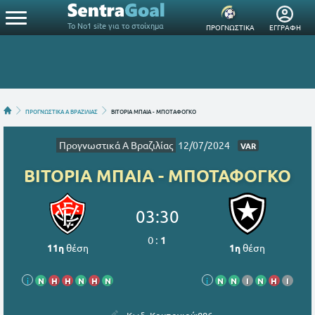
Το Νο1 site για το στοίχημα
ΠΡΟΓΝΩΣΤΙΚΑ
ΕΓΓΡΑΦΗ
ΠΡΟΓΝΩΣΤΙΚΑ Α ΒΡΑΖΙΛΙΑΣ
ΒΙΤΟΡΙΑ ΜΠΑΙΑ - ΜΠΟΤΑΦΟΓΚΟ
Προγνωστικά Α Βραζιλίας
12/07/2024
VAR
ΒΙΤΟΡΙΑ ΜΠΑΙΑ - ΜΠΟΤΑΦΟΓΚΟ
03:30
0
:
1
11η
θέση
1η
θέση
i
Ν
Η
Η
Ν
Η
Ν
i
Ν
Ν
Ι
Ν
Η
Ι