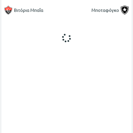
Βιτόρια Μπαΐα
Μποταφόγκο