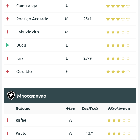
☆☆☆☆☆
★★★★★
Camutanga
Α
☆☆☆☆☆
★★★★★
Rodrigo Andrade
Μ
25/1
☆☆☆☆☆
★★★★★
Caio Vinicius
Μ
☆☆☆☆☆
★★★★★
Dudu
Ε
☆☆☆☆☆
★★★★★
Iury
Ε
27/9
☆☆☆☆☆
★★★★★
Osvaldo
Ε
Μποταφόγκο
Παίχτης
Θέση
Συμ/Γκολ
Αξιολόγηση
☆☆☆☆☆
★★★★★
Rafael
Α
☆☆☆☆☆
★★★★★
Pablo
Α
13/1