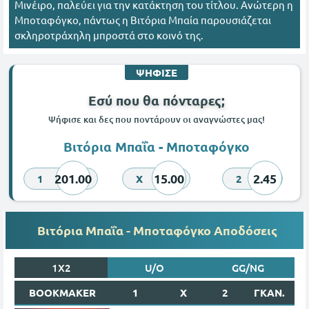
Μινέιρο, παλεύει για την κατάκτηση του τίτλου. Ανώτερη η
Μποταφόγκο, πάντως η Βιτόρια Μπαία παρουσιάζεται
σκληροτράχηλη μπροστά στο κοινό της.
ΨΗΦΙΣΕ
Εσύ που θα πόνταρες;
Ψήφισε και δες που ποντάρουν οι αναγνώστες μας!
Βιτόρια Μπαΐα - Μποταφόγκο
201.00
15.00
2.45
1
X
2
Βιτόρια Μπαΐα - Μποταφόγκο Αποδόσεις
1X2
U/O
GG/NG
BOOKMAKER
1
X
2
ΓΚΑΝ.