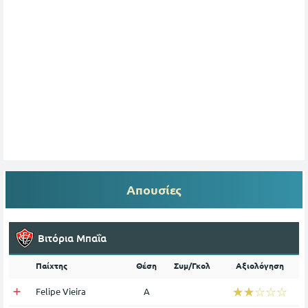
Απουσίες
Βιτόρια Μπαΐα
Παίχτης
Θέση
Συμ/Γκολ
Αξιολόγηση
☆☆☆☆☆
★★★★★
Felipe Vieira
Α