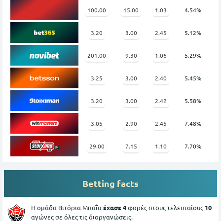
100.00
15.00
1.03
4.54%
3.20
3.00
2.45
5.12%
201.00
9.30
1.06
5.29%
3.25
3.00
2.40
5.45%
3.20
3.00
2.42
5.58%
3.05
2.90
2.45
7.48%
29.00
7.15
1.10
7.70%
Betting facts
Η ομάδα Βιτόρια Μπαΐα
έχασε 4
φορές στους τελευταίους
10
αγώνες σε όλες τις διοργανώσεις.