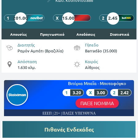
Κωδ. Κουπονιού:
886
201.00
15.00
2.45
1
X
2
Απουσίες
Προγνωστικό
Αποδόσεις
Στατιστικά
Διαιτητής
Γήπεδο
Ραμόν Αμπάτι (Βραζιλία)
Barradão (35.000)
Απόσταση
Καιρός
1.630 χλμ.
Αίθριος
Βιτόρια Μπαΐα - Μποταφόγκο
1
3.20
X
3.00
2
2.42
ΠΑΙΞΕ ΝΟΜΙΜΑ
ΕΕΕΠ | 21+ | ΠΑΙΞΕ ΥΠΕΥΘΥΝΑ
Πιθανές Ενδεκάδες