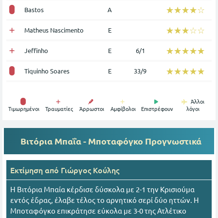
☆☆☆☆☆
★★★★★
Bastos
Α
☆☆☆☆☆
★★★★★
Matheus Nascimento
Ε
☆☆☆☆☆
★★★★★
Jeffinho
Ε
6/1
☆☆☆☆☆
★★★★★
Tiquinho Soares
Ε
33/9
Άλλοι
Tιμωρημένοι
Τραυματίες
Άρρωστοι
Αμφίβολοι
Επιστρέφουν
λόγοι
Βιτόρια Μπαΐα - Μποταφόγκο
Προγνωστικά
Εκτίμηση από
Γιώργος Κούλης
Η Βιτόρια Μπαία κέρδισε δύσκολα με 2-1 την Κρισιούμα
εντός έδρας, έλαβε τέλος το αρνητικό σερί δύο ηττών. Η
Μποταφόγκο επικράτησε εύκολα με 3-0 της Ατλέτικο