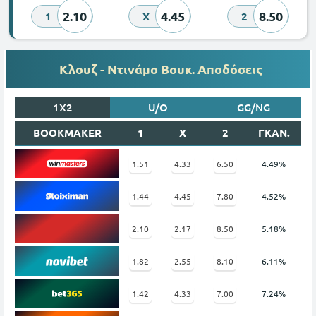
2.10
4.45
8.50
1
X
2
Κλουζ - Ντινάμο Βουκ. Αποδόσεις
1X2
U/O
GG/NG
BOOKMAKER
1
X
2
ΓΚΑΝ.
1.51
4.33
6.50
4.49%
1.44
4.45
7.80
4.52%
2.10
2.17
8.50
5.18%
1.82
2.55
8.10
6.11%
1.42
4.33
7.00
7.24%