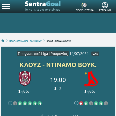
Το Νο1 site για το στοίχημα
ΠΡΟΓΝΩΣΤΙΚΑ
ΕΓΓΡΑΦΗ
ΠΡΟΓΝΩΣΤΙΚΑ LIGA I ΡΟΥΜΑΝΙΑΣ
ΚΛΟΥΖ - ΝΤΙΝΑΜΟ ΒΟΥΚ.
Προγνωστικά Liga I Ρουμανίας
14/07/2024
VAR
ΚΛΟΥΖ - ΝΤΙΝΑΜΟ ΒΟΥΚ.
19:00
3
:
2
2η
θέση
5η
θέση
i
Ι
Ν
Ν
Ν
Ν
Ν
i
Η
Ν
Ι
Ν
Ν
Ι