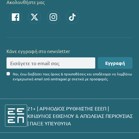
Ακολουθήστε μας
Κάνε εγγραφή στο newsletter
Εγγραφή
Ναι, έχω διαβάσει τους όρους & προυποθέσεις και αποδέχομαι να λαμβάνω
ενημερωτικά email από sentragoal.gr σχετικά με προσφορές.
21+ | ΑΡΜΟΔΙΟΣ ΡΥΘΜΙΣΤΗΣ ΕΕΕΠ |
ΚΙΝΔΥΝΟΣ ΕΘΙΣΜΟΥ & ΑΠΩΛΕΙΑΣ ΠΕΡΙΟΥΣΙΑΣ
|
ΠΑΙΞΕ ΥΠΕΥΘΥΝΑ