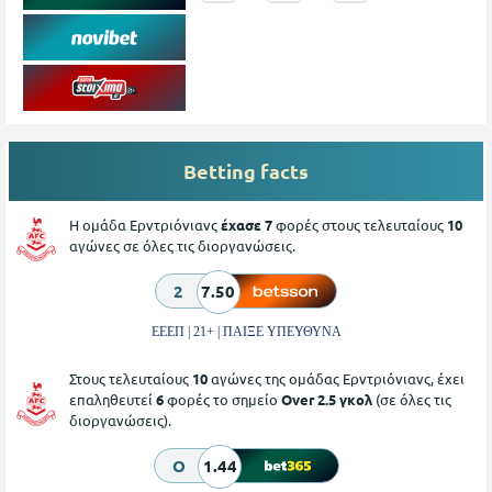
Betting facts
Η ομάδα Ερντριόνιανς
έχασε 7
φορές στους τελευταίους
10
αγώνες σε όλες τις διοργανώσεις.
2
7.50
ΕΕΕΠ | 21+ | ΠΑΙΞΕ ΥΠΕΥΘΥΝΑ
Στους τελευταίους
10
αγώνες της ομάδας Ερντριόνιανς, έχει
επαληθευτεί
6
φορές το σημείο
Over 2.5 γκολ
(σε όλες τις
διοργανώσεις).
O
1.44