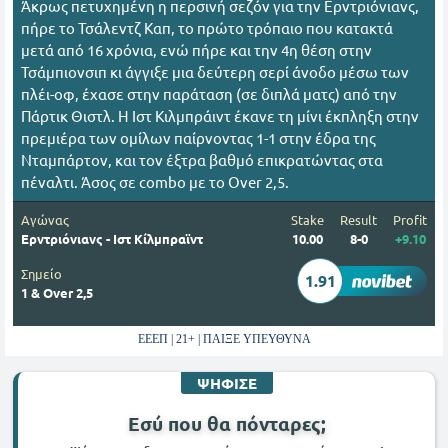
Άκρως πετυχημένη η περσινή σεζόν για την Ερντριόνιανς,
πήρε το Τσάλεντζ Καπ, το πρώτο τρόπαιο που κατακτά
μετά από 16 χρόνια, ενώ πήρε και την 4η θέση στην
Τσάμπιονσιπ κι άγγιξε μια δεύτερη σερί άνοδο μέσω των
πλέι-οφ, έχασε στην παράταση (σε διπλά ματς) από την
Πάρτικ Θιστλ. Η Ιστ Κιλμπράιντ έκανε τη μίνι έκπληξη στην
πρεμιέρα των ομίλων παίρνοντας 1-1 στην έδρα της
Νταμπάρτον, και τον έξτρα βαθμό επικρατώντας στα
πέναλτι. Άσος σε combo με το Over 2,5.
Αγώνας
Stake
Result
Profit
Ερντριόνιανς - Ιστ Κίλμπραϊντ
10.00
8-0
+9.10
Σημείο
1.91
1 & Over 2,5
ΕΕΕΠ | 21+ | ΠΑΙΞΕ ΥΠΕΥΘΥΝΑ
ΨΗΦΙΣΕ
Εσύ που θα πόνταρες;