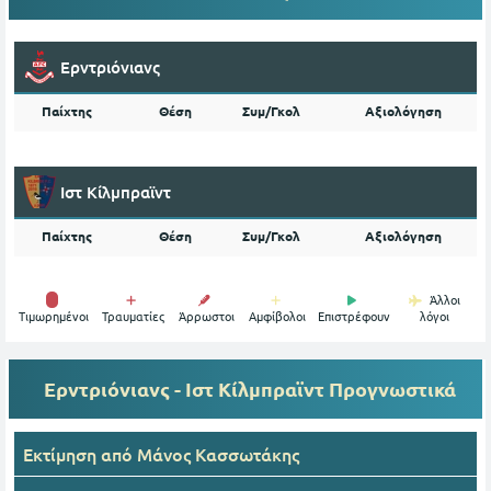
Ερντριόνιανς
Παίχτης
Θέση
Συμ/Γκολ
Αξιολόγηση
Ιστ Κίλμπραϊντ
Παίχτης
Θέση
Συμ/Γκολ
Αξιολόγηση
Άλλοι
Tιμωρημένοι
Τραυματίες
Άρρωστοι
Αμφίβολοι
Επιστρέφουν
λόγοι
Ερντριόνιανς - Ιστ Κίλμπραϊντ
Προγνωστικά
Εκτίμηση από
Mάνος Κασσωτάκης