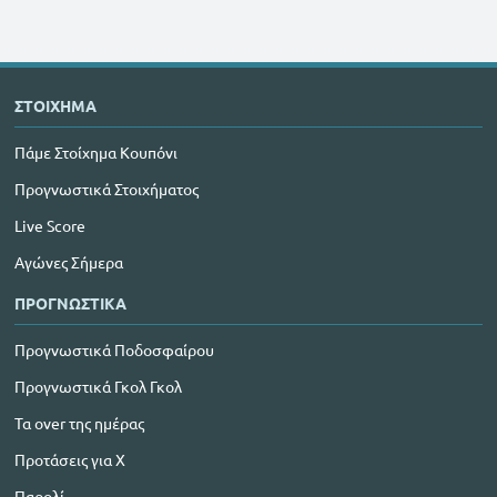
ΣΤΟΙΧΗΜΑ
Πάμε Στοίχημα Κουπόνι
Προγνωστικά Στοιχήματος
Live Score
Αγώνες Σήμερα
ΠΡΟΓΝΩΣΤΙΚΑ
Προγνωστικά Ποδοσφαίρου
Προγνωστικά Γκολ Γκολ
Τα over της ημέρας
Προτάσεις για Χ
Παρολί