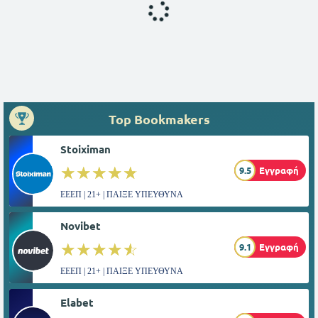
Top Bookmakers
Stoiximan
☆☆☆☆☆
★★★★★
9.5
Εγγραφή
ΕΕΕΠ | 21+ | ΠΑΙΞΕ ΥΠΕΥΘΥΝΑ
Novibet
☆☆☆☆☆
★★★★★
9.1
Εγγραφή
ΕΕΕΠ | 21+ | ΠΑΙΞΕ ΥΠΕΥΘΥΝΑ
Elabet