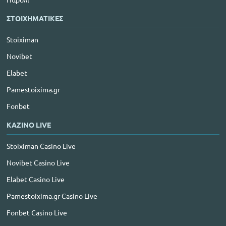
ΣΤΟΙΧΗΜΑΤΙΚΕΣ
Stoiximan
Novibet
Elabet
Pamestoixima.gr
Fonbet
ΚΑΖΙΝΟ LIVE
Stoiximan Casino Live
Novibet Casino Live
Elabet Casino Live
Pamestoixima.gr Casino Live
Fonbet Casino Live