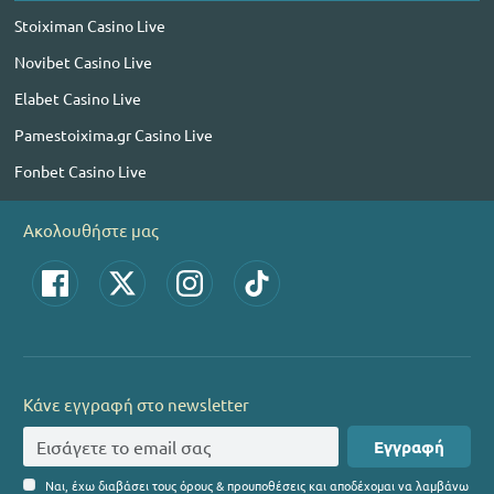
Stoiximan Casino Live
Novibet Casino Live
Elabet Casino Live
Pamestoixima.gr Casino Live
Fonbet Casino Live
Ακολουθήστε μας
Κάνε εγγραφή στο newsletter
Εγγραφή
Ναι, έχω διαβάσει τους όρους & προυποθέσεις και αποδέχομαι να λαμβάνω