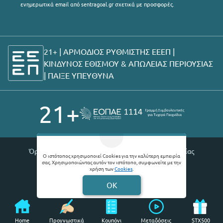
ενημερωτικά email από sentragoal.gr σχετικά με προσφορές.
21+ | ΑΡΜΟΔΙΟΣ ΡΥΘΜΙΣΤΗΣ ΕΕΕΠ |
ΚΙΝΔΥΝΟΣ ΕΘΙΣΜΟΥ & ΑΠΩΛΕΙΑΣ ΠΕΡΙΟΥΣΙΑΣ
|
ΠΑΙΞΕ ΥΠΕΥΘΥΝΑ
21+
Όροι χρήσης |
Πολιτική απορρήτου |
Θέσεις εργασίας
Ο ιστότοπος χρησιμοποιεί Cookies για την καλύτερη εμπειρία
σας. Χρησιμοποιώντας αυτόν τον ιστότοπο, συμφωνείτε με την
© 2026 Sentragoal
χρήση των
Cookies
.
Developed by
Digital Winners
OK
Home
Προγνωστικά
Κουπόνι
Μεταδόσεις
STX500