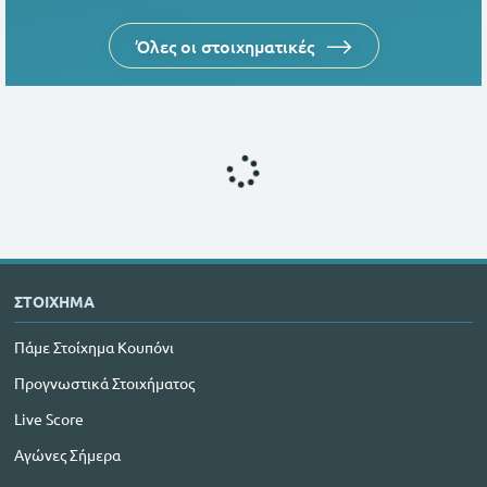
Όλες οι στοιχηματικές
ΣΤΟΙΧΗΜΑ
Πάμε Στοίχημα Κουπόνι
Προγνωστικά Στοιχήματος
Live Score
Αγώνες Σήμερα