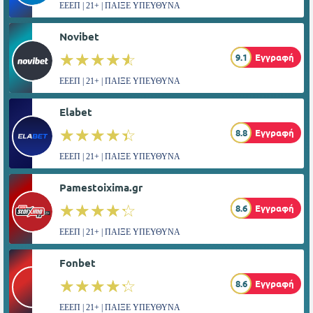
ΕΕΕΠ | 21+ | ΠΑΙΞΕ ΥΠΕΥΘΥΝΑ
Novibet
☆☆☆☆☆
★★★★★
9.1
Εγγραφή
ΕΕΕΠ | 21+ | ΠΑΙΞΕ ΥΠΕΥΘΥΝΑ
Elabet
☆☆☆☆☆
★★★★★
8.8
Εγγραφή
ΕΕΕΠ | 21+ | ΠΑΙΞΕ ΥΠΕΥΘΥΝΑ
Pamestoixima.gr
☆☆☆☆☆
★★★★★
8.6
Εγγραφή
ΕΕΕΠ | 21+ | ΠΑΙΞΕ ΥΠΕΥΘΥΝΑ
Fonbet
☆☆☆☆☆
★★★★★
8.6
Εγγραφή
ΕΕΕΠ | 21+ | ΠΑΙΞΕ ΥΠΕΥΘΥΝΑ