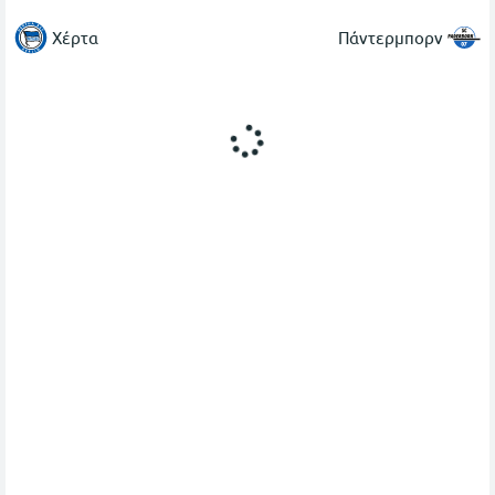
Χέρτα
Πάντερμπορν