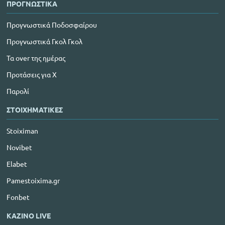
ΠΡΟΓΝΩΣΤΙΚΑ
Προγνωστικά Ποδοσφαίρου
Προγνωστικά Γκολ Γκολ
Τα over της ημέρας
Προτάσεις για Χ
Παρολί
ΣΤΟΙΧΗΜΑΤΙΚΕΣ
Stoiximan
Novibet
Elabet
Pamestoixima.gr
Fonbet
ΚΑΖΙΝΟ LIVE