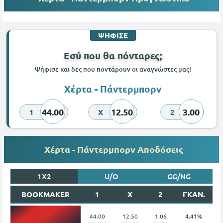
ΨΗΦΙΣΕ
Εσύ που θα πόνταρες;
Ψήφισε και δες που ποντάρουν οι αναγνώστες μας!
Χέρτα - Πάντερμπορν
44.00
12.50
3.00
1
X
2
Χέρτα - Πάντερμπορν Αποδόσεις
1X2
U/O
GG/NG
BOOKMAKER
1
X
2
ΓΚΑΝ.
44.00
12.50
1.06
4.41%