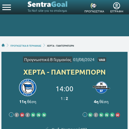
Το Νο1 site για το στοίχημα
ΠΡΟΓΝΩΣΤΙΚΑ
ΕΓΓΡΑΦΗ
ΠΡΟΓΝΩΣΤΙΚΑ Β ΓΕΡΜΑΝΙΑΣ
ΧΕΡΤΑ - ΠΑΝΤΕΡΜΠΟΡΝ
Προγνωστικά Β Γερμανίας
03/08/2024
VAR
ΧΕΡΤΑ - ΠΑΝΤΕΡΜΠΟΡΝ
14:00
1
:
2
11η
θέση
4η
θέση
i
Ι
Η
Ι
Ν
Ν
Ν
i
Ν
Ι
Ν
Ν
Ν
Η