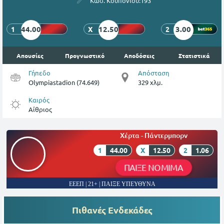
Κωδ. Κουπονιού:
193
44.00
12.50
3.00
1
X
2
Απουσίες
Προγνωστικό
Αποδόσεις
Στατιστικά
Γήπεδο
Απόσταση
Olympiastadion (74.649)
329 χλμ.
Καιρός
Αίθριος
Χέρτα - Πάντερμπορν
1
44.00
X
12.50
2
1.06
ΠΑΙΞΕ ΝΟΜΙΜΑ
ΕΕΕΠ | 21+ | ΠΑΙΞΕ ΥΠΕΥΘΥΝΑ
Πιθανές Ενδεκάδες