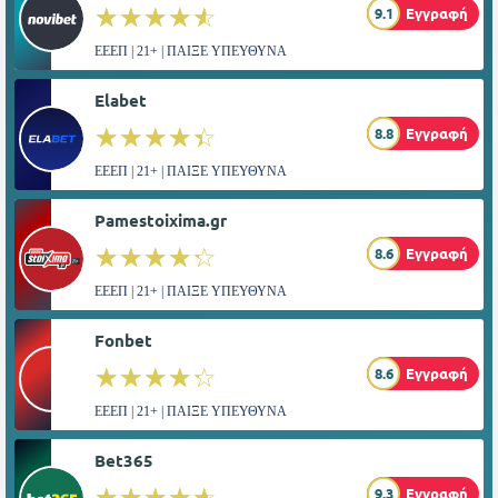
☆☆☆☆☆
★★★★★
9.1
Εγγραφή
ΕΕΕΠ | 21+ | ΠΑΙΞΕ ΥΠΕΥΘΥΝΑ
Elabet
☆☆☆☆☆
★★★★★
8.8
Εγγραφή
ΕΕΕΠ | 21+ | ΠΑΙΞΕ ΥΠΕΥΘΥΝΑ
Pamestoixima.gr
☆☆☆☆☆
★★★★★
8.6
Εγγραφή
ΕΕΕΠ | 21+ | ΠΑΙΞΕ ΥΠΕΥΘΥΝΑ
Fonbet
☆☆☆☆☆
★★★★★
8.6
Εγγραφή
ΕΕΕΠ | 21+ | ΠΑΙΞΕ ΥΠΕΥΘΥΝΑ
Bet365
☆☆☆☆☆
★★★★★
9.3
Εγγραφή