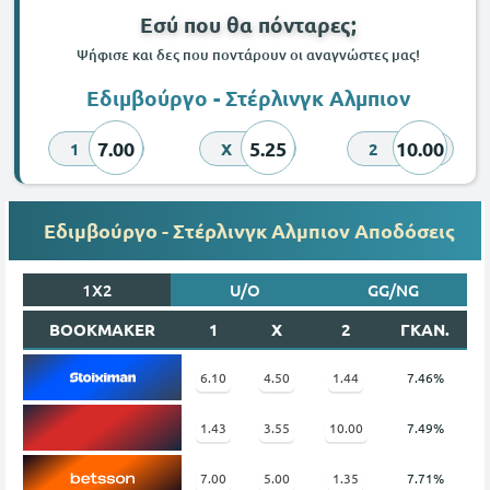
Εσύ που θα πόνταρες;
Ψήφισε και δες που ποντάρουν οι αναγνώστες μας!
Εδιμβούργο - Στέρλινγκ Αλμπιον
7.00
5.25
10.00
1
X
2
Εδιμβούργο - Στέρλινγκ Αλμπιον Αποδόσεις
1X2
U/O
GG/NG
BOOKMAKER
1
X
2
ΓΚΑΝ.
6.10
4.50
1.44
7.46%
1.43
3.55
10.00
7.49%
7.00
5.00
1.35
7.71%