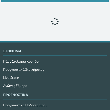
ΣΤΟΙΧΗΜΑ
Πάμε Στοίχημα Κουπόνι
Προγνωστικά Στοιχήματος
Live Score
Αγώνες Σήμερα
ΠΡΟΓΝΩΣΤΙΚΑ
Προγνωστικά Ποδοσφαίρου