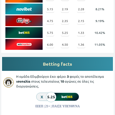
5.15
2.19
2.28
8.21%
4.75
2.35
2.15
9.19%
5.75
5.25
1.33
10.42%
6.00
4.50
1.36
11.05%
Betting facts
Η ομάδα Εδιμβούργο έχει φέρει
3
φορές το αποτέλεσμα
ισοπαλία
στους τελευταίους
10
αγώνες σε όλες τις
διοργανώσεις.
X
5.25
ΕΕΕΠ | 21+ | ΠΑΙΞΕ ΥΠΕΥΘΥΝΑ