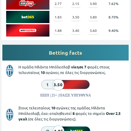
2.77
2.15
3.90
7.62%
1.83
3.50
3.80
8.70%
1.88
3.40
3.60
9.40%
Betting facts
Η ομάδα Μλάντα Μπόλεσλαβ
νίκησε 7
φορές στους
τελευταίους
10
αγώνες σε όλες τις διοργανώσεις.
1
3.50
ΕΕΕΠ | 21+ | ΠΑΙΞΕ ΥΠΕΥΘΥΝΑ
Στους τελευταίους
10
αγώνες της ομάδας Μλάντα
Μπόλεσλαβ, έχει επαληθευτεί
8
φορές το σημείο
Over 2.5
γκολ
(σε όλες τις διοργανώσεις).