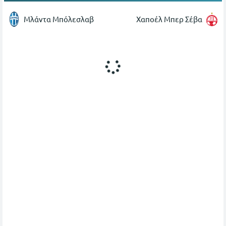
Μλάντα Μπόλεσλαβ
Χαποέλ Μπερ Σέβα