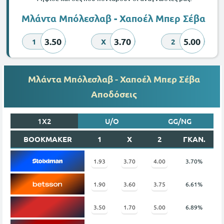
Μλάντα Μπόλεσλαβ - Χαποέλ Μπερ Σέβα
3.50
3.70
5.00
1
X
2
Μλάντα Μπόλεσλαβ - Χαποέλ Μπερ Σέβα
Αποδόσεις
1X2
U/O
GG/NG
BOOKMAKER
1
X
2
ΓΚΑΝ.
1.93
3.70
4.00
3.70%
1.90
3.60
3.75
6.61%
3.50
1.70
5.00
6.89%