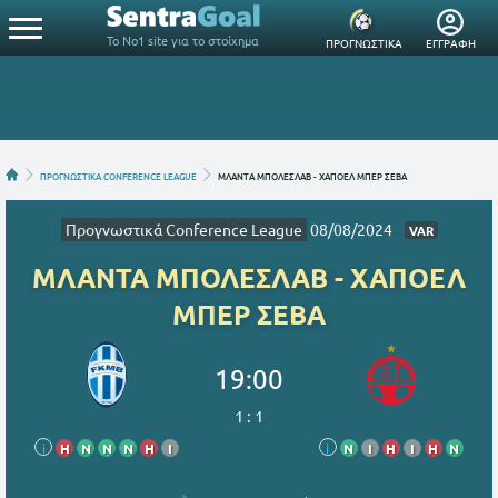
Το Νο1 site για το στοίχημα
ΠΡΟΓΝΩΣΤΙΚΑ
ΕΓΓΡΑΦΗ
ΠΡΟΓΝΩΣΤΙΚΑ CONFERENCE LEAGUE
ΜΛΑΝΤΑ ΜΠΟΛΕΣΛΑΒ - ΧΑΠΟΕΛ ΜΠΕΡ ΣΕΒΑ
Προγνωστικά Conference League
08/08/2024
VAR
ΜΛΑΝΤΑ ΜΠΟΛΕΣΛΑΒ - ΧΑΠΟΕΛ
ΜΠΕΡ ΣΕΒΑ
19:00
1
:
1
i
Η
Ν
Ν
Ν
Η
Ι
i
Ν
Ι
Η
Ι
Η
Ν