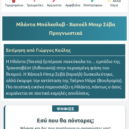
Άλλοι
Tιμωρημένοι
Τραυματίες
Άρρωστοι
Αμφίβολοι
Επιστρέφουν
λόγοι
Μλάντα Μπόλεσλαβ - Χαποέλ Μπερ Σέβα
Προγνωστικά
Εκτίμηση από
Γιώργος Κούλης
Η Μλάντα (Τσεχία) ξεπέρασε πανεύκολα το… εμπόδιο της
Τρανσισβέστ (Λιθουανία) στην περασμένη φάση του
θεσμού. Η Χάποελ Μπερ Σεβά (Ισραήλ) δυσκολεύτηκε,
αλλά έκαμψε την αντίσταση της Τσέρνο Μόρε (Βουλγαρία).
Πιο πειστική εικόνα παρουσιάζει η Μλάντα, πάντως ο άσος
κυμαίνεται σε σχετικά χαμηλές αποδόσεις.
ΨΗΦΙΣΕ
Εσύ που θα πόνταρες;
Ψήφισε και δες που ποντάρουν οι αναγνώστες μας!