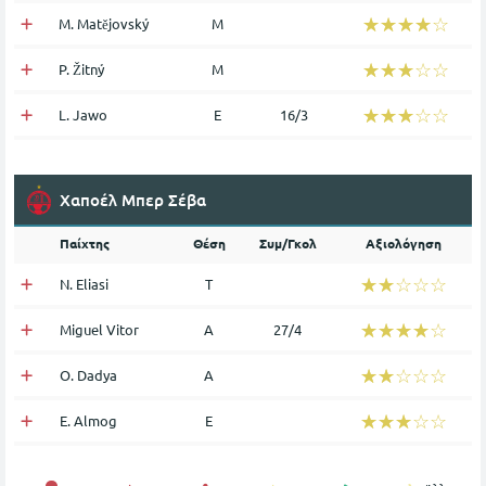
☆☆☆☆☆
★★★★★
M. Matějovský
Μ
☆☆☆☆☆
★★★★★
P. Žitný
Μ
☆☆☆☆☆
★★★★★
L. Jawo
Ε
16/3
Χαποέλ Μπερ Σέβα
Παίχτης
Θέση
Συμ/Γκολ
Αξιολόγηση
☆☆☆☆☆
★★★★★
N. Eliasi
Τ
☆☆☆☆☆
★★★★★
Miguel Vitor
Α
27/4
☆☆☆☆☆
★★★★★
O. Dadya
Α
☆☆☆☆☆
★★★★★
E. Almog
Ε