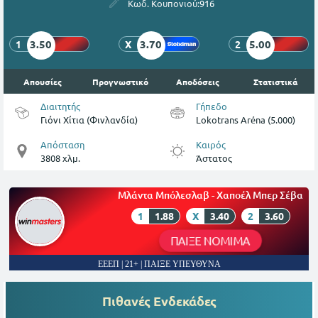
Κωδ. Κουπονιού:
916
3.50
3.70
5.00
1
X
2
Απουσίες
Προγνωστικό
Αποδόσεις
Στατιστικά
Διαιτητής
Γήπεδο
Γιόνι Χίτια (Φινλανδία)
Lokotrans Aréna (5.000)
Απόσταση
Καιρός
3808 χλμ.
Άστατος
Μλάντα Μπόλεσλαβ - Χαποέλ Μπερ Σέβα
1
1.88
X
3.40
2
3.60
ΠΑΙΞΕ ΝΟΜΙΜΑ
ΕΕΕΠ | 21+ | ΠΑΙΞΕ ΥΠΕΥΘΥΝΑ
Πιθανές Ενδεκάδες