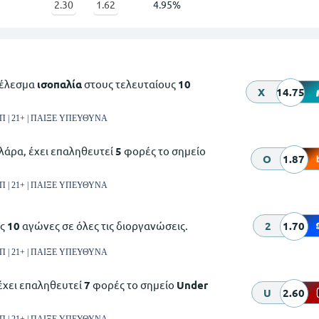
2.30
1.62
4.95%
τέλεσμα
ισοπαλία
στους τελευταίους
10
X
14.75
Π | 21+ | ΠΑΙΞΕ ΥΠΕΥΘΥΝΑ
λάρα, έχει επαληθευτεί
5
φορές το σημείο
O
1.87
Π | 21+ | ΠΑΙΞΕ ΥΠΕΥΘΥΝΑ
υς
10
αγώνες σε όλες τις διοργανώσεις.
2
1.70
Π | 21+ | ΠΑΙΞΕ ΥΠΕΥΘΥΝΑ
έχει επαληθευτεί
7
φορές το σημείο
Under
U
2.60