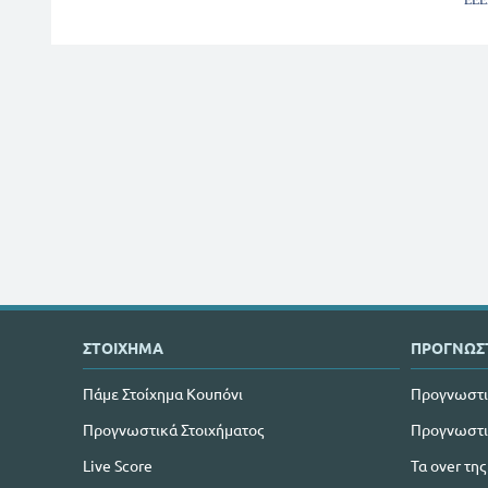
ΕΕΕ
ΣΤΟΙΧΗΜΑ
ΠΡΟΓΝΩΣ
Πάμε Στοίχημα Κουπόνι
Προγνωστι
Προγνωστικά Στοιχήματος
Προγνωστι
Live Score
Τα over της