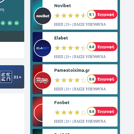
Novibet
ση
☆☆☆☆☆
★★★★★
9.1
Εγγραφή
Ν
Ν
Ν
ΕΕΕΠ | 21+ | ΠΑΙΞΕ ΥΠΕΥΘΥΝΑ
Elabet
☆☆☆☆☆
★★★★★
8.8
Εγγραφή
ΕΕΕΠ | 21+ | ΠΑΙΞΕ ΥΠΕΥΘΥΝΑ
Pamestoixima.gr
☆☆☆☆☆
★★★★★
8.6
Εγγραφή
ΕΕΕΠ | 21+ | ΠΑΙΞΕ ΥΠΕΥΘΥΝΑ
Fonbet
☆☆☆☆☆
★★★★★
8.6
Εγγραφή
ΕΕΕΠ | 21+ | ΠΑΙΞΕ ΥΠΕΥΘΥΝΑ