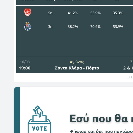
5η
41.2%
55.9%
35.3%
3η
38.2%
70.6%
55.9%
16/08
Αγώνας
Σ
19:00
Σάντα Κλάρα - Πόρτο
2 & 
ΕΕΕ
Εσύ που θα 
Ψήφισε και δες που ποντάρο