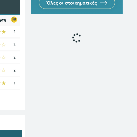
Όλες οι στοιχηματικές
ηση
☆☆
★★
2
☆☆
★★
2
☆☆
★★
2
☆☆
★★
2
☆☆
★★
1