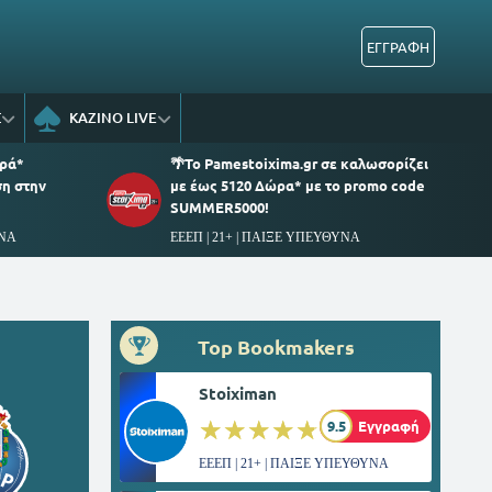
ΕΓΓΡΑΦΗ
Σ
ΚΑΖΙΝΟ LIVE
ορά*
🌴To Pamestoixima.gr σε καλωσορίζει
ση στην
με έως 5120 Δώρα* με το promo code
SUMMER5000!
ΥΝΑ
ΕΕΕΠ | 21+ | ΠΑΙΞΕ ΥΠΕΥΘΥΝΑ
Top Bookmakers
Stoiximan
☆☆☆☆☆
★★★★★
9.5
Εγγραφή
ΕΕΕΠ | 21+ | ΠΑΙΞΕ ΥΠΕΥΘΥΝΑ