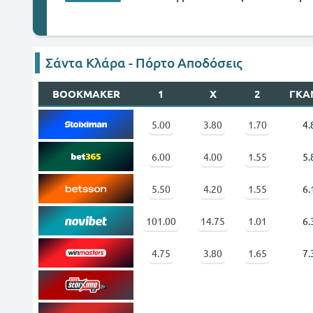
Σάντα Κλάρα - Πόρτο Αποδόσεις
BOOKMAKER
1
X
2
ΓΚΑ
5.00
3.80
1.70
4
6.00
4.00
1.55
5
5.50
4.20
1.55
6
101.00
14.75
1.01
6
4.75
3.80
1.65
7