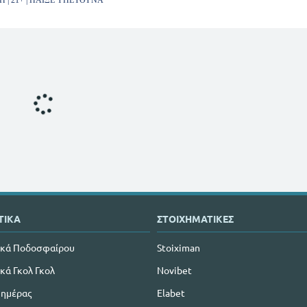
Π | 21+ | ΠΑΙΞΕ ΥΠΕΥΘΥΝΑ
ΤΙΚΑ
ΣΤΟΙΧΗΜΑΤΙΚΕΣ
κά Ποδοσφαίρου
Stoiximan
κά Γκολ Γκολ
Novibet
 ημέρας
Elabet