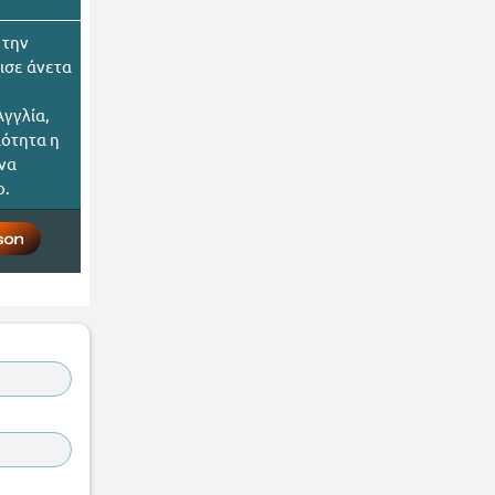
 την
ισε άνετα
Αγγλία,
ιότητα η
 να
ο.