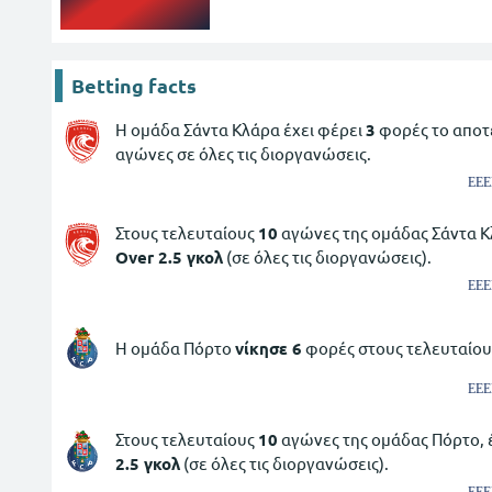
Betting facts
Η ομάδα Σάντα Κλάρα έχει φέρει
3
φορές το απο
αγώνες σε όλες τις διοργανώσεις.
ΕΕΕ
Στους τελευταίους
10
αγώνες της ομάδας Σάντα Κ
Over 2.5 γκολ
(σε όλες τις διοργανώσεις).
ΕΕΕ
Η ομάδα Πόρτο
νίκησε 6
φορές στους τελευταίο
ΕΕΕ
Στους τελευταίους
10
αγώνες της ομάδας Πόρτο, 
2.5 γκολ
(σε όλες τις διοργανώσεις).