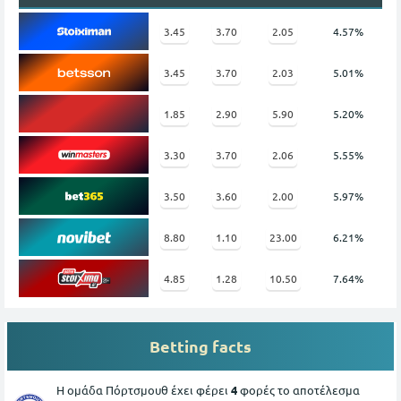
3.45
3.70
2.05
4.57%
3.45
3.70
2.03
5.01%
1.85
2.90
5.90
5.20%
3.30
3.70
2.06
5.55%
3.50
3.60
2.00
5.97%
8.80
1.10
23.00
6.21%
4.85
1.28
10.50
7.64%
Betting facts
Η ομάδα Πόρτσμουθ έχει φέρει
4
φορές το αποτέλεσμα