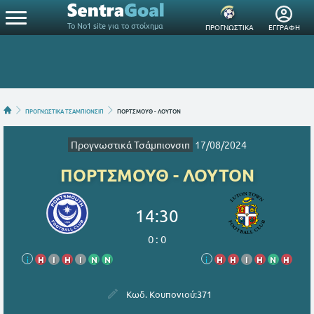
Το Νο1 site για το στοίχημα
ΠΡΟΓΝΩΣΤΙΚΑ
ΕΓΓΡΑΦΗ
ΠΡΟΓΝΩΣΤΙΚΑ ΤΣΑΜΠΙΟΝΣΙΠ
ΠΟΡΤΣΜΟΥΘ - ΛΟΥΤΟΝ
Προγνωστικά Τσάμπιονσιπ
17/08/2024
ΠΟΡΤΣΜΟΥΘ - ΛΟΥΤΟΝ
14:30
0
:
0
i
Η
Ι
Η
Ι
Ν
Ν
i
Η
Η
Ι
Η
Ν
Η
Κωδ. Κουπονιού:
371