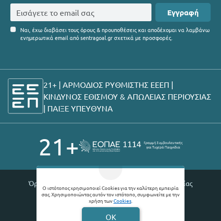
Εγγραφή
Ναι, έχω διαβάσει τους όρους & προυποθέσεις και αποδέχομαι να λαμβάνω
ενημερωτικά email από sentragoal.gr σχετικά με προσφορές.
21+ | ΑΡΜΟΔΙΟΣ ΡΥΘΜΙΣΤΗΣ ΕΕΕΠ |
ΚΙΝΔΥΝΟΣ ΕΘΙΣΜΟΥ & ΑΠΩΛΕΙΑΣ ΠΕΡΙΟΥΣΙΑΣ
|
ΠΑΙΞΕ ΥΠΕΥΘΥΝΑ
21+
Όροι χρήσης |
Πολιτική απορρήτου |
Θέσεις εργασίας
Ο ιστότοπος χρησιμοποιεί Cookies για την καλύτερη εμπειρία
σας. Χρησιμοποιώντας αυτόν τον ιστότοπο, συμφωνείτε με την
© 2026 Sentragoal
χρήση των
Cookies
.
Developed by
Digital Winners
OK