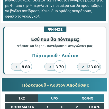
με 4-1 από την Μπερνλι στην πρεμιέρα και θα προσπαθήσει
να βγάλει αντίδραση. Και οι δυο ομάδες σκοράρουν,
εφικτό το γκολ/γκολ.
ΨΗΦΙΣΕ
Εσύ που θα πόνταρες;
Ψήφισε και δες που ποντάρουν οι αναγνώστες μας!
Πόρτσμουθ - Λούτον
8.80
3.70
23.00
1
X
2
Πόρτσμουθ - Λούτον Αποδόσεις
1X2
U/O
GG/NG
BOOKMAKER
1
X
2
ΓΚΑΝ.