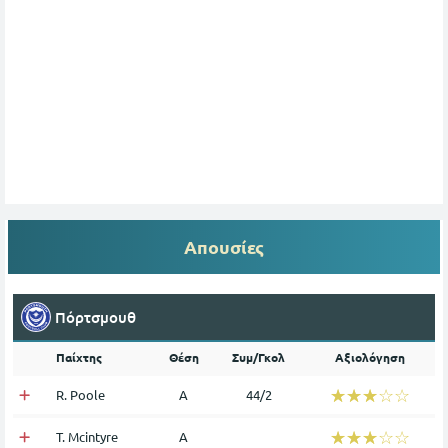
Απουσίες
Πόρτσμουθ
Παίχτης
Θέση
Συμ/Γκολ
Αξιολόγηση
☆☆☆☆☆
★★★★★
R. Poole
Α
44/2
☆☆☆☆☆
★★★★★
T. Mcintyre
Α