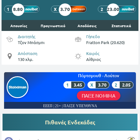
8.80
3.70
23.00
1
X
2
Απουσίες
Προγνωστικό
Αποδόσεις
Στατιστικά
Διαιτητής
Γήπεδο
Τζον Μπάσμπι
Fratton Park (20.620)
Απόσταση
Καιρός
130 χλμ.
Αίθριος
Πόρτσμουθ - Λούτον
1
3.45
X
3.70
2
2.05
ΠΑΙΞΕ ΝΟΜΙΜΑ
ΕΕΕΠ | 21+ | ΠΑΙΞΕ ΥΠΕΥΘΥΝΑ
Πιθανές Ενδεκάδες