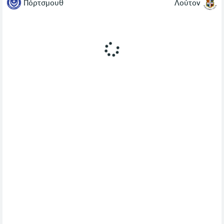
Πόρτσμουθ
Λούτον