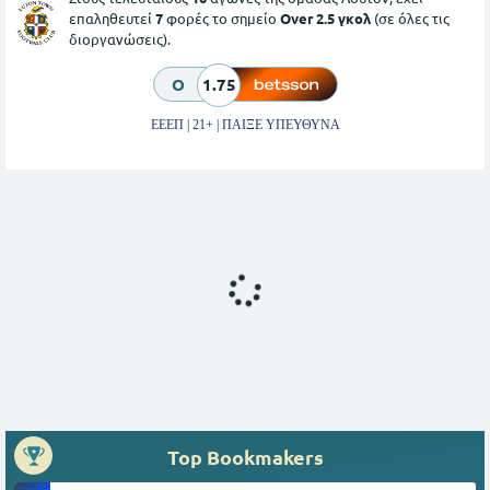
επαληθευτεί
7
φορές το σημείο
Over 2.5 γκολ
(σε όλες τις
διοργανώσεις).
O
1.75
ΕΕΕΠ | 21+ | ΠΑΙΞΕ ΥΠΕΥΘΥΝΑ
Top Bookmakers