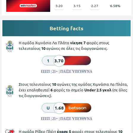
3.20
3.15
2.27
6.58%
Betting facts
Η ομάδα Χιμνάσια Λα Πλάτα
νίκησε 7
φορές στους
τελευταίους
10
αγώνες σε όλες τις διοργανώσεις.
1
3.70
ΕΕΕΠ | 21+ | ΠΑΙΞΕ ΥΠΕΥΘΥΝΑ
Στους τελευταίους
10
αγώνες της ομάδας Χιμνάσια Λα Πλάτα,
έχει επαληθευτεί
6
φορές το σημείο
Under 2.5 γκολ
(σε όλες
τις διοργανώσεις).
U
1.68
ΕΕΕΠ | 21+ | ΠΑΙΞΕ ΥΠΕΥΘΥΝΑ
Η ομάδα Ρίβερ Πλέιτ
έχασε 5
φορές στους τελευταίους
10