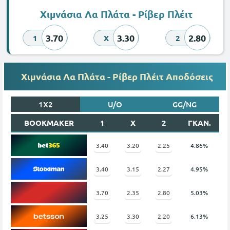
Χιμνάσια Λα Πλάτα - Ρίβερ Πλέιτ
3.70
3.30
2.80
1
X
2
Χιμνάσια Λα Πλάτα - Ρίβερ Πλέιτ Αποδόσεις
1X2
U/O
GG/NG
BOOKMAKER
1
X
2
ΓΚΑΝ.
3.40
3.20
2.25
4.86%
3.40
3.15
2.27
4.95%
3.70
2.35
2.80
5.03%
3.25
3.30
2.20
6.13%