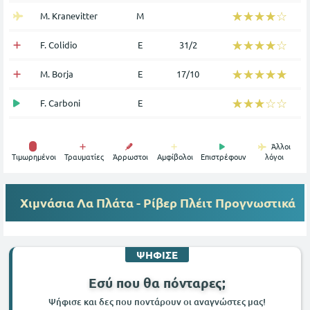
☆☆☆☆☆
★★★★★
M. Kranevitter
Μ
☆☆☆☆☆
★★★★★
F. Colidio
Ε
31/2
☆☆☆☆☆
★★★★★
M. Borja
Ε
17/10
☆☆☆☆☆
★★★★★
F. Carboni
Ε
Άλλοι
Tιμωρημένοι
Τραυματίες
Άρρωστοι
Αμφίβολοι
Επιστρέφουν
λόγοι
Χιμνάσια Λα Πλάτα - Ρίβερ Πλέιτ
Προγνωστικά
ΨΗΦΙΣΕ
Εσύ που θα πόνταρες;
Ψήφισε και δες που ποντάρουν οι αναγνώστες μας!