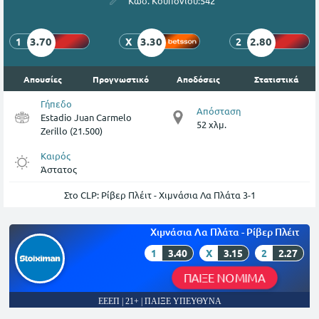
Κωδ. Κουπονιού:
542
3.70
3.30
2.80
1
X
2
Απουσίες
Προγνωστικό
Αποδόσεις
Στατιστικά
Γήπεδο
Απόσταση
Estadio Juan Carmelo
52 χλμ.
Zerillo (21.500)
Καιρός
Άστατος
Στο CLP: Ρίβερ Πλέιτ - Χιμνάσια Λα Πλάτα 3-1
Χιμνάσια Λα Πλάτα - Ρίβερ Πλέιτ
1
3.40
X
3.15
2
2.27
ΠΑΙΞΕ ΝΟΜΙΜΑ
ΕΕΕΠ | 21+ | ΠΑΙΞΕ ΥΠΕΥΘΥΝΑ