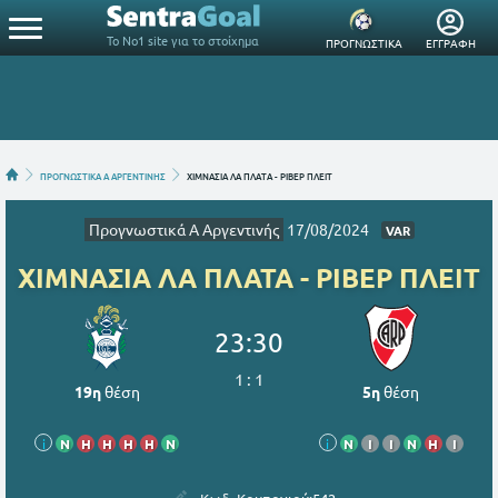
Το Νο1 site για το στοίχημα
ΠΡΟΓΝΩΣΤΙΚΑ
ΕΓΓΡΑΦΗ
ΠΡΟΓΝΩΣΤΙΚΑ A ΑΡΓΕΝΤΙΝΗΣ
ΧΙΜΝΑΣΙΑ ΛΑ ΠΛΑΤΑ - ΡΙΒΕΡ ΠΛΕΙΤ
Προγνωστικά A Αργεντινής
17/08/2024
VAR
ΧΙΜΝΑΣΙΑ ΛΑ ΠΛΑΤΑ - ΡΙΒΕΡ ΠΛΕΙΤ
23:30
1
:
1
19η
θέση
5η
θέση
i
Ν
Η
Η
Η
Η
Ν
i
Ν
Ι
Ι
Ν
Η
Ι