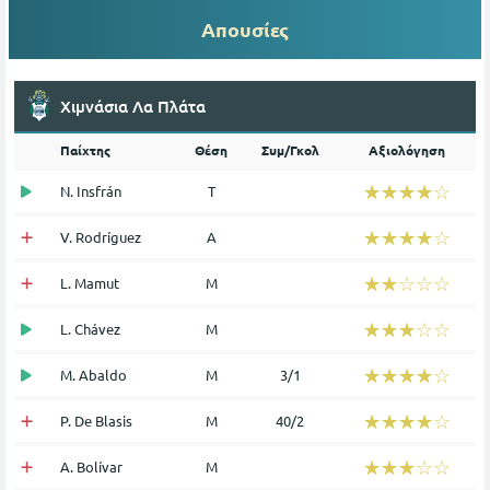
Απουσίες
Χιμνάσια Λα Πλάτα
Παίχτης
Θέση
Συμ/Γκολ
Αξιολόγηση
☆☆☆☆☆
★★★★★
N. Insfrán
Τ
☆☆☆☆☆
★★★★★
V. Rodríguez
Α
☆☆☆☆☆
★★★★★
L. Mamut
Μ
☆☆☆☆☆
★★★★★
L. Chávez
Μ
☆☆☆☆☆
★★★★★
M. Abaldo
Μ
3/1
☆☆☆☆☆
★★★★★
P. De Blasis
Μ
40/2
☆☆☆☆☆
★★★★★
A. Bolívar
Μ