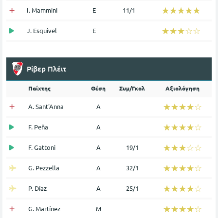
☆☆☆☆☆
★★★★★
I. Mammini
Ε
11/1
☆☆☆☆☆
★★★★★
J. Esquivel
Ε
Ρίβερ Πλέιτ
Παίχτης
Θέση
Συμ/Γκολ
Αξιολόγηση
☆☆☆☆☆
★★★★★
A. Sant'Anna
Α
☆☆☆☆☆
★★★★★
F. Peña
Α
☆☆☆☆☆
★★★★★
F. Gattoni
Α
19/1
☆☆☆☆☆
★★★★★
G. Pezzella
Α
32/1
☆☆☆☆☆
★★★★★
P. Díaz
Α
25/1
☆☆☆☆☆
★★★★★
G. Martínez
Μ