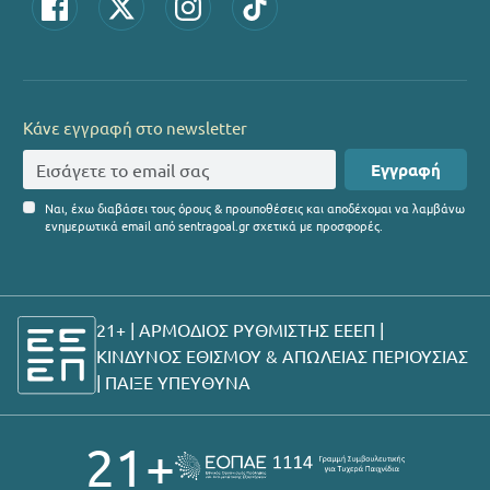
Κάνε εγγραφή στο newsletter
Εγγραφή
Ναι, έχω διαβάσει τους όρους & προυποθέσεις και αποδέχομαι να λαμβάνω
ενημερωτικά email από sentragoal.gr σχετικά με προσφορές.
21+ | ΑΡΜΟΔΙΟΣ ΡΥΘΜΙΣΤΗΣ ΕΕΕΠ |
ΚΙΝΔΥΝΟΣ ΕΘΙΣΜΟΥ & ΑΠΩΛΕΙΑΣ ΠΕΡΙΟΥΣΙΑΣ
|
ΠΑΙΞΕ ΥΠΕΥΘΥΝΑ
21+