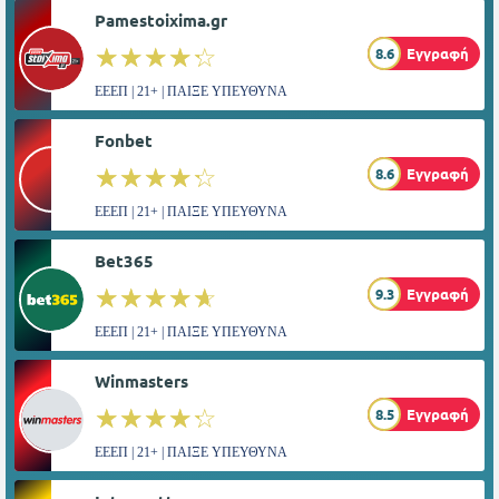
Pamestoixima.gr
☆☆☆☆☆
★★★★★
8.6
Εγγραφή
ΕΕΕΠ | 21+ | ΠΑΙΞΕ ΥΠΕΥΘΥΝΑ
Fonbet
☆☆☆☆☆
★★★★★
8.6
Εγγραφή
ΕΕΕΠ | 21+ | ΠΑΙΞΕ ΥΠΕΥΘΥΝΑ
Bet365
☆☆☆☆☆
★★★★★
9.3
Εγγραφή
ΕΕΕΠ | 21+ | ΠΑΙΞΕ ΥΠΕΥΘΥΝΑ
Winmasters
☆☆☆☆☆
★★★★★
8.5
Εγγραφή
ΕΕΕΠ | 21+ | ΠΑΙΞΕ ΥΠΕΥΘΥΝΑ