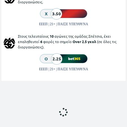
διοργανώσεις.
X
3.50
ΕΕΕΠ | 21+ | ΠΑΙΞΕ ΥΠΕΥΘΥΝΑ
Στους τελευταίους
10
αγώνες της ομάδας Σπέτσια, έχει
επαληθευτεί
6
φορές το σημείο
Over 2.5 γκολ
(σε όλες τις
διοργανώσεις).
O
2.25
ΕΕΕΠ | 21+ | ΠΑΙΞΕ ΥΠΕΥΘΥΝΑ