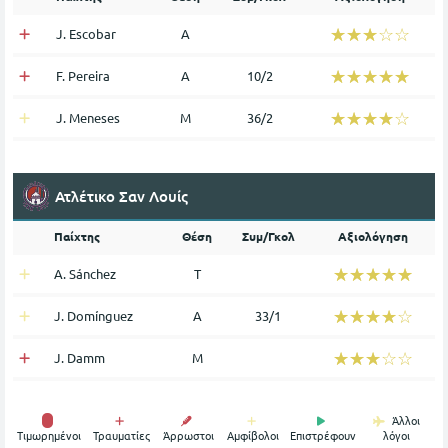
☆☆☆☆☆
★★★★★
J. Escobar
Α
☆☆☆☆☆
★★★★★
F. Pereira
Α
10/2
☆☆☆☆☆
★★★★★
J. Meneses
Μ
36/2
Ατλέτικο Σαν Λουίς
Παίχτης
Θέση
Συμ/Γκολ
Αξιολόγηση
☆☆☆☆☆
★★★★★
A. Sánchez
Τ
☆☆☆☆☆
★★★★★
J. Domínguez
Α
33/1
☆☆☆☆☆
★★★★★
J. Damm
Μ
Άλλοι
Tιμωρημένοι
Τραυματίες
Άρρωστοι
Αμφίβολοι
Επιστρέφουν
λόγοι