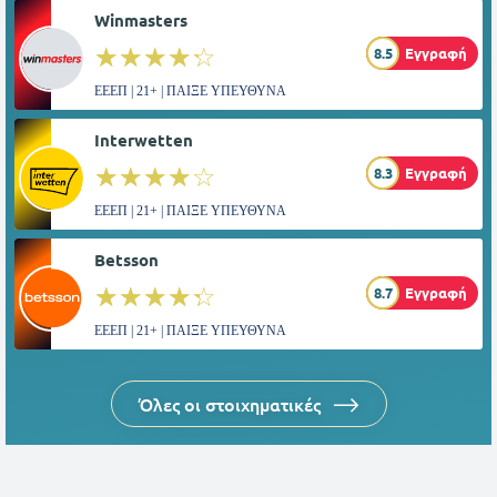
Winmasters
☆☆☆☆☆
★★★★★
8.5
Εγγραφή
ΕΕΕΠ | 21+ | ΠΑΙΞΕ ΥΠΕΥΘΥΝΑ
Interwetten
☆☆☆☆☆
★★★★★
8.3
Εγγραφή
ΕΕΕΠ | 21+ | ΠΑΙΞΕ ΥΠΕΥΘΥΝΑ
Betsson
☆☆☆☆☆
★★★★★
8.7
Εγγραφή
ΕΕΕΠ | 21+ | ΠΑΙΞΕ ΥΠΕΥΘΥΝΑ
Όλες οι στοιχηματικές