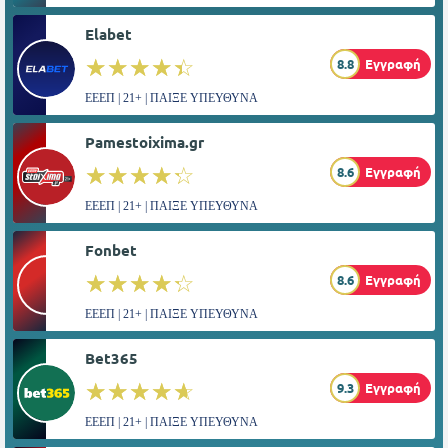
Elabet
☆☆☆☆☆
★★★★★
8.8
Εγγραφή
ΕΕΕΠ | 21+ | ΠΑΙΞΕ ΥΠΕΥΘΥΝΑ
Pamestoixima.gr
☆☆☆☆☆
★★★★★
8.6
Εγγραφή
ΕΕΕΠ | 21+ | ΠΑΙΞΕ ΥΠΕΥΘΥΝΑ
Fonbet
☆☆☆☆☆
★★★★★
8.6
Εγγραφή
ΕΕΕΠ | 21+ | ΠΑΙΞΕ ΥΠΕΥΘΥΝΑ
Bet365
☆☆☆☆☆
★★★★★
9.3
Εγγραφή
ΕΕΕΠ | 21+ | ΠΑΙΞΕ ΥΠΕΥΘΥΝΑ