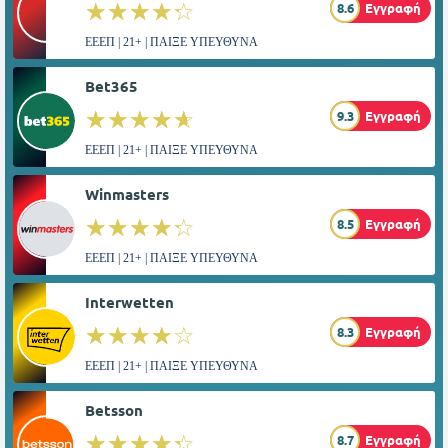
☆☆☆☆☆
★★★★★
8.6
Εγγραφή
ΕΕΕΠ | 21+ | ΠΑΙΞΕ ΥΠΕΥΘΥΝΑ
Bet365
☆☆☆☆☆
★★★★★
9.3
Εγγραφή
ΕΕΕΠ | 21+ | ΠΑΙΞΕ ΥΠΕΥΘΥΝΑ
Winmasters
☆☆☆☆☆
★★★★★
8.5
Εγγραφή
ΕΕΕΠ | 21+ | ΠΑΙΞΕ ΥΠΕΥΘΥΝΑ
Interwetten
☆☆☆☆☆
★★★★★
8.3
Εγγραφή
ΕΕΕΠ | 21+ | ΠΑΙΞΕ ΥΠΕΥΘΥΝΑ
Betsson
☆☆☆☆☆
★★★★★
8.7
Εγγραφή