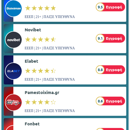
☆☆☆☆☆
★★★★★
9.5
Εγγραφή
ΕΕΕΠ | 21+ | ΠΑΙΞΕ ΥΠΕΥΘΥΝΑ
Novibet
☆☆☆☆☆
★★★★★
9.1
Εγγραφή
ΕΕΕΠ | 21+ | ΠΑΙΞΕ ΥΠΕΥΘΥΝΑ
Elabet
☆☆☆☆☆
★★★★★
8.8
Εγγραφή
ΕΕΕΠ | 21+ | ΠΑΙΞΕ ΥΠΕΥΘΥΝΑ
Pamestoixima.gr
☆☆☆☆☆
★★★★★
8.6
Εγγραφή
ΕΕΕΠ | 21+ | ΠΑΙΞΕ ΥΠΕΥΘΥΝΑ
Fonbet