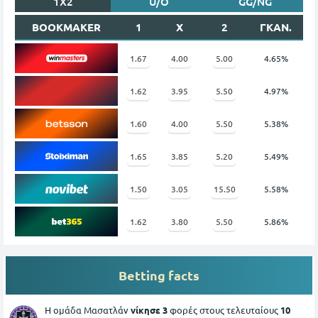
1X2
U/O
GG/NG
BOOKMAKER
1
X
2
ΓΚΑΝ.
1.67
4.00
5.00
4.65%
1.62
3.95
5.50
4.97%
1.60
4.00
5.50
5.38%
1.65
3.85
5.20
5.49%
1.50
3.05
15.50
5.58%
1.62
3.80
5.50
5.86%
Betting facts
Η ομάδα Μασατλάν
νίκησε 3
φορές στους τελευταίους
10