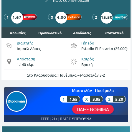
Κωδ. Κουπονιού:
206
1.67
4.00
15.50
1
X
2
Απουσίες
Προγνωστικό
Αποδόσεις
Στατιστικά
Διαιτητής
Γήπεδο
Ισμαέλ Λόπες
Estadio El Encanto (25.000)
Απόσταση
Καιρός
1.140 χλμ.
Βροχή
Στο Κλαουσούρα: Πουέμπλα – Μασατλάν 3-2
Μασατλάν - Πουέμπλα
1
1.65
X
3.85
2
5.20
ΠΑΙΞΕ ΝΟΜΙΜΑ
ΕΕΕΠ | 21+ | ΠΑΙΞΕ ΥΠΕΥΘΥΝΑ