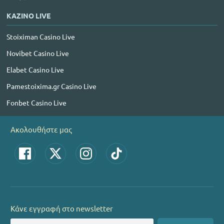
ΚΑΖΙΝΟ LIVE
Stoiximan Casino Live
Novibet Casino Live
Elabet Casino Live
Pamestoixima.gr Casino Live
Fonbet Casino Live
Ακολουθήστε μας
Κάνε εγγραφή στο newsletter