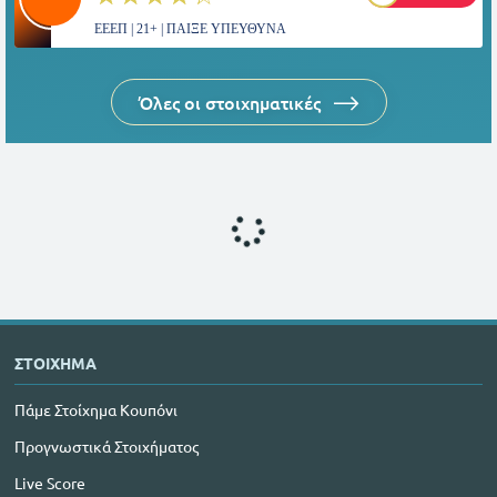
ΕΕΕΠ | 21+ | ΠΑΙΞΕ ΥΠΕΥΘΥΝΑ
Όλες οι στοιχηματικές
ΣΤΟΙΧΗΜΑ
Πάμε Στοίχημα Κουπόνι
Προγνωστικά Στοιχήματος
Live Score