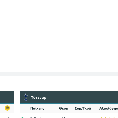
Τότεναμ
Παίχτης
Θέση
Συμ/Γκολ
Αξιολόγη