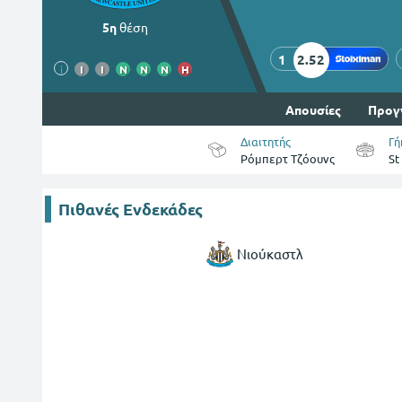
5η
θέση
1
2.52
i
Ι
Ι
Ν
Ν
Ν
Η
Απουσίες
Προγ
Διαιτητής
Γή
Ρόμπερτ Τζόουνς
St
Πιθανές Ενδεκάδες
Νιούκαστλ