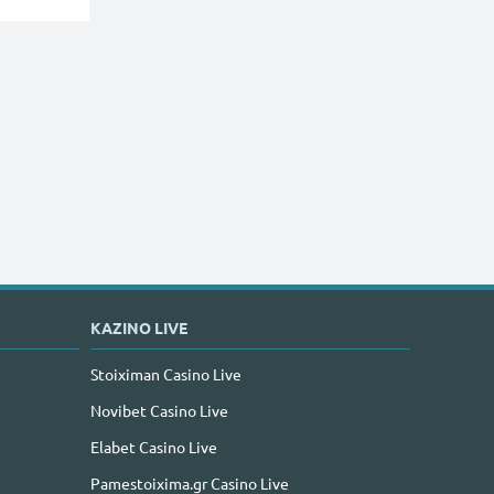
ΚΑΖΙΝΟ LIVE
Stoiximan Casino Live
Novibet Casino Live
Elabet Casino Live
Pamestoixima.gr Casino Live