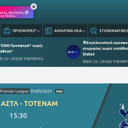
νεις, φεύγεις 🎁
 ΠΑΙΞΕ ΥΠΕΥΘΥΝΑ
ΠΡΟΣΦΟΡΕΣ*
ΑΘΛΗΤΙΚΑ ΝΕΑ
ΣΤΟΙΧΗΜΑΤΙΚΕ
🌟Συγκλονιστική προσφ
X500 Προσφορά* χωρίς
γνωριμίας χωρίς κατάθε
τάθεση*
Elabet
Π | 21+ | ΠΑΙΞΕ ΥΠΕΥΘΥΝΑ
ΕΕΕΠ | 21+ | ΠΑΙΞΕ ΥΠΕΥΘ
Premier League
01/09/2024
VAR
ΑΣΤΛ - ΤΟΤΕΝΑΜ
15:30