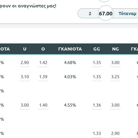
ρουν οι αναγνώστες μας!
67.00
2
Τότεναμ
ΙΟΤΑ
U
O
ΓΚΑΝΙΟΤΑ
GG
NG
ΓΚ
2%
2.90
1.42
4.68%
1.35
3.00
8%
3.10
1.39
4.03%
1.35
3.25
5%
3%
3.00
1.40
4.55%
1.36
3.00
0%
7%
1.33
2.90