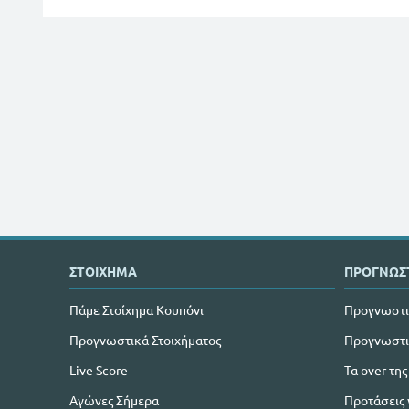
ΣΤΟΙΧΗΜΑ
ΠΡΟΓΝΩΣ
Πάμε Στοίχημα Κουπόνι
Προγνωστι
Προγνωστικά Στοιχήματος
Προγνωστι
Live Score
Τα over της
Αγώνες Σήμερα
Προτάσεις 