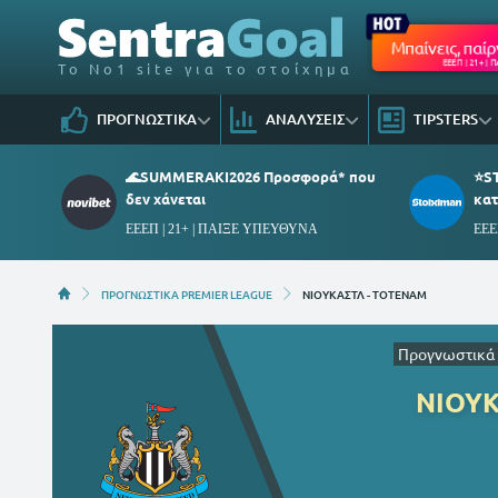
Μπαίνεις, παίρ
ΕΕΕΠ | 21+ |
Το Νο1 site για το στοίχημα
ΠΡΟΓΝΩΣΤΙΚΑ
ΑΝΑΛΥΣΕΙΣ
TIPSTERS
🌊SUMMERAKI2026 Προσφορά* που
⭐ST
δεν χάνεται
κα
ΕΕΕΠ | 21+ | ΠΑΙΞΕ ΥΠΕΥΘΥΝΑ
ΕΕΕ
ΠΡΟΓΝΩΣΤΙΚΑ PREMIER LEAGUE
ΝΙΟΥΚΑΣΤΛ - ΤΟΤΕΝΑΜ
Προγνωστικά 
ΝΙΟΥΚ