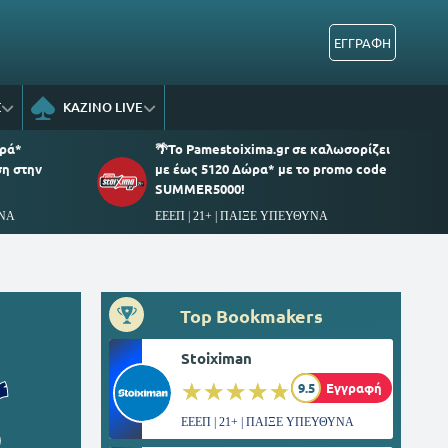
ΕΓΓΡΑΦΗ
Σ
ΚΑΖΙΝΟ LIVE
ορά*
🌴To Pamestoixima.gr σε καλωσορίζει
ση στην
με έως 5120 Δώρα* με το promo code
SUMMER5000!
ΥΝΑ
ΕΕΕΠ | 21+ | ΠΑΙΞΕ ΥΠΕΥΘΥΝΑ
Top Bookmakers
Stoiximan
☆☆☆☆☆
★★★★★
9.5
Εγγραφή
ΕΕΕΠ | 21+ | ΠΑΙΞΕ ΥΠΕΥΘΥΝΑ