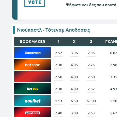
Ψήφισε και δες που ποντά
Νιούκαστλ - Τότεναμ Αποδόσεις
BOOKMAKER
1
X
2
ΓΚΑΝ
2.52
3.96
2.85
0.0
2.38
4.05
2.75
2.9
2.50
4.00
2.60
3.3
2.38
4.00
2.62
4.9
1.13
6.50
67.00
5.1
2.40
3.80
2.63
5.6