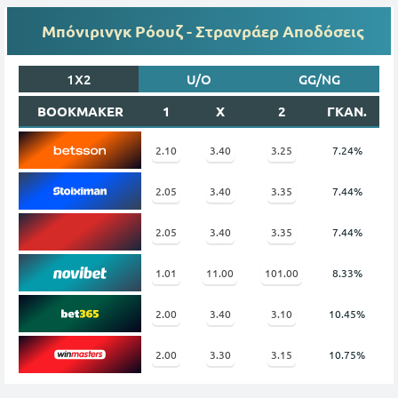
Μπόνιρινγκ Ρόουζ - Στρανράερ Αποδόσεις
1X2
U/O
GG/NG
BOOKMAKER
1
X
2
ΓΚΑΝ.
2.10
3.40
3.25
7.24%
2.05
3.40
3.35
7.44%
2.05
3.40
3.35
7.44%
1.01
11.00
101.00
8.33%
2.00
3.40
3.10
10.45%
2.00
3.30
3.15
10.75%