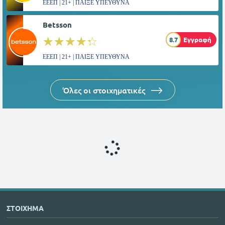
ΕΕΕΠ | 21+ | ΠΑΙΞΕ ΥΠΕΥΘΥΝΑ
Betsson
☆☆☆☆☆
★★★★★
8.7
Εγγραφή
ΕΕΕΠ | 21+ | ΠΑΙΞΕ ΥΠΕΥΘΥΝΑ
Όλες οι στοιχηματικές
ΣΤΟΙΧΗΜΑ