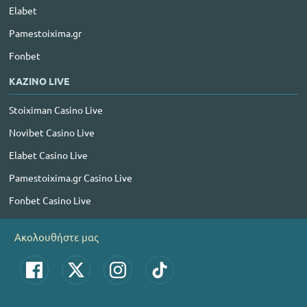
Elabet
Pamestoixima.gr
Fonbet
ΚΑΖΙΝΟ LIVE
Stoiximan Casino Live
Novibet Casino Live
Elabet Casino Live
Pamestoixima.gr Casino Live
Fonbet Casino Live
Ακολουθήστε μας