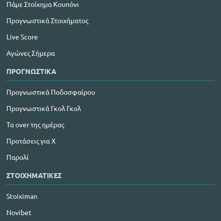
Πάμε Στοίχημα Κουπόνι
Προγνωστικά Στοιχήματος
Live Score
Αγώνες Σήμερα
ΠΡΟΓΝΩΣΤΙΚΑ
Προγνωστικά Ποδοσφαίρου
Προγνωστικά Γκολ Γκολ
Τα over της ημέρας
Προτάσεις για Χ
Παρολί
ΣΤΟΙΧΗΜΑΤΙΚΕΣ
Stoiximan
Novibet