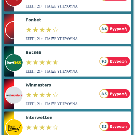
ΕΕΕΠ | 21+ | ΠΑΙΞΕ ΥΠΕΥΘΥΝΑ
Fonbet
☆☆☆☆☆
★★★★★
8.6
Εγγραφή
ΕΕΕΠ | 21+ | ΠΑΙΞΕ ΥΠΕΥΘΥΝΑ
Bet365
☆☆☆☆☆
★★★★★
9.3
Εγγραφή
ΕΕΕΠ | 21+ | ΠΑΙΞΕ ΥΠΕΥΘΥΝΑ
Winmasters
☆☆☆☆☆
★★★★★
8.5
Εγγραφή
ΕΕΕΠ | 21+ | ΠΑΙΞΕ ΥΠΕΥΘΥΝΑ
Interwetten
☆☆☆☆☆
★★★★★
8.3
Εγγραφή