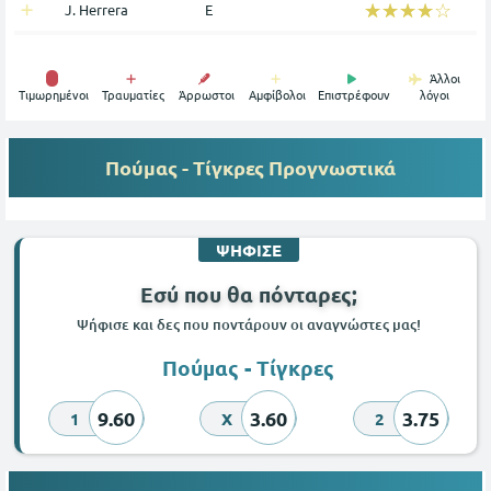
☆☆☆☆☆
★★★★★
J. Herrera
Ε
Άλλοι
Tιμωρημένοι
Τραυματίες
Άρρωστοι
Αμφίβολοι
Επιστρέφουν
λόγοι
Πούμας - Τίγκρες
Προγνωστικά
ΨΗΦΙΣΕ
Εσύ που θα πόνταρες;
Ψήφισε και δες που ποντάρουν οι αναγνώστες μας!
Πούμας - Τίγκρες
9.60
3.60
3.75
1
X
2