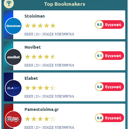
Top Bookmakers
Stoiximan
☆☆☆☆☆
★★★★★
9.5
Εγγραφή
ΕΕΕΠ | 21+ | ΠΑΙΞΕ ΥΠΕΥΘΥΝΑ
Novibet
☆☆☆☆☆
★★★★★
9.1
Εγγραφή
ΕΕΕΠ | 21+ | ΠΑΙΞΕ ΥΠΕΥΘΥΝΑ
Elabet
☆☆☆☆☆
★★★★★
8.8
Εγγραφή
ΕΕΕΠ | 21+ | ΠΑΙΞΕ ΥΠΕΥΘΥΝΑ
Pamestoixima.gr
☆☆☆☆☆
★★★★★
8.6
Εγγραφή
ΕΕΕΠ | 21+ | ΠΑΙΞΕ ΥΠΕΥΘΥΝΑ