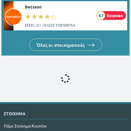
Betsson
☆☆☆☆☆
★★★★★
8.7
Εγγραφή
ΕΕΕΠ | 21+ | ΠΑΙΞΕ ΥΠΕΥΘΥΝΑ
Όλες οι στοιχηματικές
ΣΤΟΙΧΗΜΑ
Πάμε Στοίχημα Κουπόνι