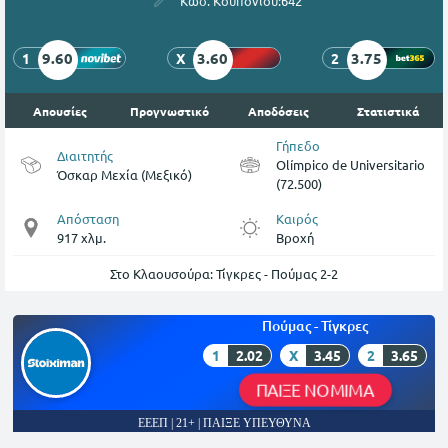
Κωδ. Κουπονιού:
642
9.60
3.60
3.75
1
X
2
Απουσίες
Προγνωστικό
Αποδόσεις
Στατιστικά
Γήπεδο
Διαιτητής
Olímpico de Universitario
Όσκαρ Μεχία (Μεξικό)
(72.500)
Απόσταση
Καιρός
917 χλμ.
Βροχή
Στο Κλαουσούρα: Τίγκρες - Πούμας 2-2
Πούμας - Τίγκρες
1
2.02
X
3.45
2
3.65
ΠΑΙΞΕ ΝΟΜΙΜΑ
ΕΕΕΠ | 21+ | ΠΑΙΞΕ ΥΠΕΥΘΥΝΑ