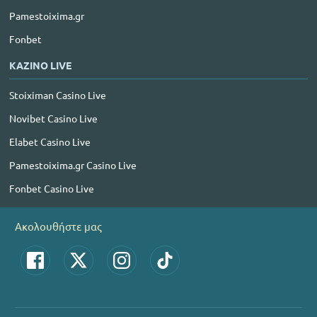
Pamestoixima.gr
Fonbet
ΚΑΖΙΝΟ LIVE
Stoiximan Casino Live
Novibet Casino Live
Elabet Casino Live
Pamestoixima.gr Casino Live
Fonbet Casino Live
Ακολουθήστε μας