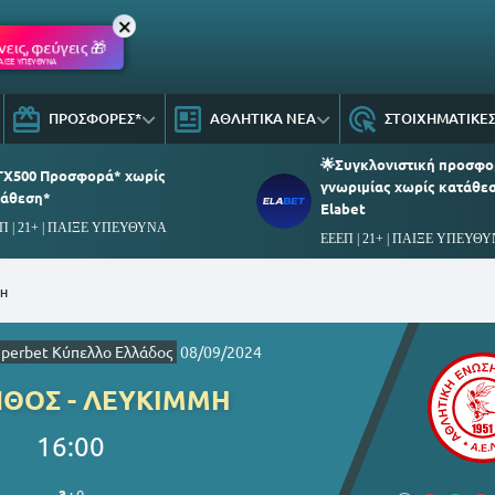
νεις, φεύγεις 🎁
 ΠΑΙΞΕ ΥΠΕΥΘΥΝΑ
ΠΡΟΣΦΟΡΕΣ*
ΑΘΛΗΤΙΚΑ ΝΕΑ
ΣΤΟΙΧΗΜΑΤΙΚΕ
🌟Συγκλονιστική προσφ
X500 Προσφορά* χωρίς
γνωριμίας χωρίς κατάθε
τάθεση*
Elabet
Π | 21+ | ΠΑΙΞΕ ΥΠΕΥΘΥΝΑ
ΕΕΕΠ | 21+ | ΠΑΙΞΕ ΥΠΕΥΘ
ΜΗ
perbet Kύπελλο Ελλάδος
08/09/2024
ΘΟΣ - ΛΕΥΚΙΜΜΗ
16:00
3
:
0