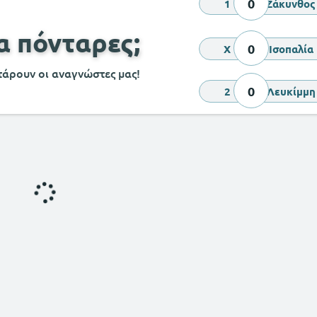
0
1
Ζάκυνθος
α πόνταρες;
0
X
Ισοπαλία
τάρουν οι αναγνώστες μας!
0
2
Λευκίμμη