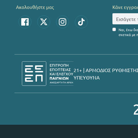
Ακολουθήστε μας
Κάνε εγγρα
Ναι, έχω δι
σχετικά με 
21+ | ΑΡΜΟΔΙΟΣ ΡΥΘΜΙΣΤΗΣ
ΥΠΕΥΘΥΝΑ