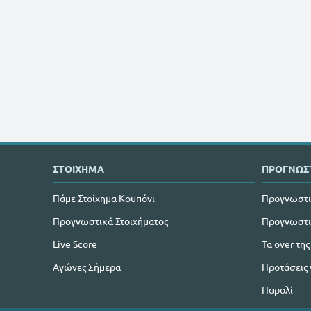
ΣΤΟΙΧΗΜΑ
ΠΡΟΓΝΩΣ
Πάμε Στοίχημα Κουπόνι
Προγνωστι
Προγνωστικά Στοιχήματος
Προγνωστι
Live Score
Τα over της
Αγώνες Σήμερα
Προτάσεις 
Παρολί