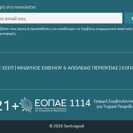
φή στο newsletter
αβάσει τους όρους & προυποθέσεις και αποδέχομαι να λαμβάνω ενημερωτικά email από s
προσφορές.
 ΕΕΕΠ | ΚΙΝΔΥΝΟΣ ΕΘΙΣΜΟΥ & ΑΠΩΛΕΙΑΣ ΠΕΡΙΟΥΣΙΑΣ |
ΕΟΠΑ
21+
© 2026 Sentragoal