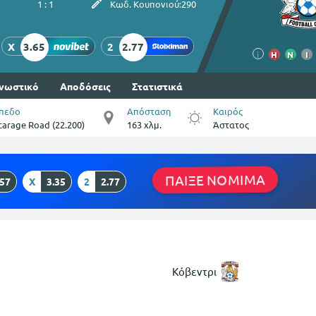
1
:
1
Κωδ. Κουπονιού:
290
X
3.65
2
2.77
i
Η
Ν
Ι
νωστικό
Αποδόσεις
Στατιστικά
πεδο
Απόσταση
Καιρός
carage Road (22.200)
163 χλμ.
Άστατος
ΠΑΙΞΕ ΝΟΜΙΜΑ
.57
X
3.35
2
2.77
Κόβεντρι