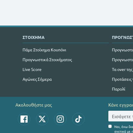
ΣΤΟΙΧΗΜΑ
ΠΡΟΓΝΩΣ
Πάμε Στοίχημα Κουπόνι
Προγνωστι
Προγνωστικά Στοιχήματος
Προγνωστι
Live Score
Τα over της
Αγώνες Σήμερα
Προτάσεις 
Παρολί
Ακολουθήστε μας
Κάνε εγγρα
Ναι, έχω δι
σχετικά με 