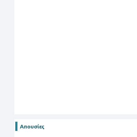
Απουσίες