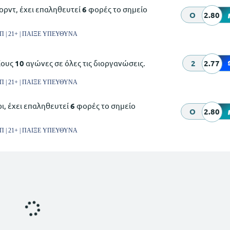
ρντ, έχει επαληθευτεί
6
φορές το σημείο
O
2.80
Π | 21+ | ΠΑΙΞΕ ΥΠΕΥΘΥΝΑ
ίους
10
αγώνες σε όλες τις διοργανώσεις.
2
2.77
Π | 21+ | ΠΑΙΞΕ ΥΠΕΥΘΥΝΑ
ι, έχει επαληθευτεί
6
φορές το σημείο
O
2.80
Π | 21+ | ΠΑΙΞΕ ΥΠΕΥΘΥΝΑ