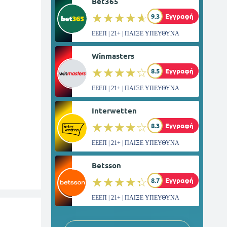
Bet365
☆☆☆☆☆
★★★★★
9.3
Εγγραφή
ΕΕΕΠ | 21+ | ΠΑΙΞΕ ΥΠΕΥΘΥΝΑ
Winmasters
☆☆☆☆☆
★★★★★
8.5
Εγγραφή
ΕΕΕΠ | 21+ | ΠΑΙΞΕ ΥΠΕΥΘΥΝΑ
Interwetten
☆☆☆☆☆
★★★★★
8.3
Εγγραφή
ΕΕΕΠ | 21+ | ΠΑΙΞΕ ΥΠΕΥΘΥΝΑ
Betsson
☆☆☆☆☆
★★★★★
8.7
Εγγραφή
ΕΕΕΠ | 21+ | ΠΑΙΞΕ ΥΠΕΥΘΥΝΑ