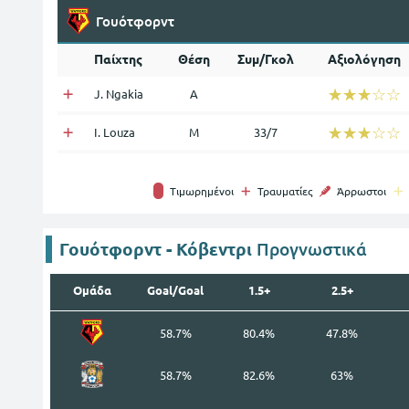
Γουότφορντ
Παίχτης
Θέση
Συμ/Γκολ
Αξιολόγηση
☆☆☆☆☆
★★★★★
J. Ngakia
Α
☆☆☆☆☆
★★★★★
I. Louza
Μ
33/7
Tιμωρημένοι
Τραυματίες
Άρρωστοι
Γουότφορντ - Κόβεντρι
Προγνωστικά
Ομάδα
Goal/Goal
1.5+
2.5+
58.7%
80.4%
47.8%
58.7%
82.6%
63%