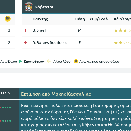
Κόβεντρι
Παίχτης
Θέση
Συμ/Γκολ
Αξιολόγ
☆☆☆
★★★
3
B. Sheaf
Μ
☆☆☆
★★★
2
R. Borges Rodrigues
Ε
Αμφίβολοι
Επιστρέφουν
Άλλοι λόγοι
Αγώνες που απουσιάζουν
Τελ. 5
Εκτίμηση από
Μάκης Κασσαλιάς
Είχε ξεκινήσει πολύ εντυπωσιακά η Γουότφορντ, όμως
φρέναρε στην έδρα της Σέφιλντ Γιουνάιτεντ (1-0) και α
φορά μάλιστα δεν είχε καλή εικόνα. Στις μέτριες ομάδε
κατηγορίας συγκαταλέγεται η Κόβεντρι και θα δώσου
προβάδισμα στους γηπεδούχους, με τον άσο να πληρώ