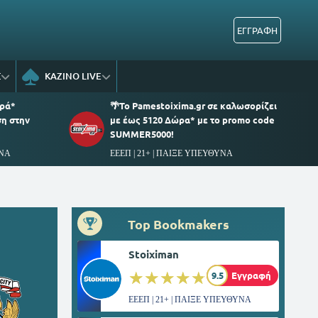
ΕΓΓΡΑΦΗ
Σ
ΚΑΖΙΝΟ LIVE
ορά*
🌴To Pamestoixima.gr σε καλωσορίζει
ση στην
με έως 5120 Δώρα* με το promo code
SUMMER5000!
ΥΝΑ
ΕΕΕΠ | 21+ | ΠΑΙΞΕ ΥΠΕΥΘΥΝΑ
Top Bookmakers
Stoiximan
☆☆☆☆☆
★★★★★
9.5
Εγγραφή
ΕΕΕΠ | 21+ | ΠΑΙΞΕ ΥΠΕΥΘΥΝΑ