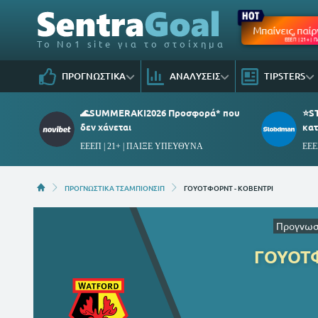
Μπαίνεις, παίρ
ΕΕΕΠ | 21+ |
Το Νο1 site για το στοίχημα
ΠΡΟΓΝΩΣΤΙΚΑ
ΑΝΑΛΥΣΕΙΣ
TIPSTERS
🌊SUMMERAKI2026 Προσφορά* που
⭐ST
δεν χάνεται
κα
ΕΕΕΠ | 21+ | ΠΑΙΞΕ ΥΠΕΥΘΥΝΑ
ΕΕΕ
ΠΡΟΓΝΩΣΤΙΚΑ ΤΣΑΜΠΙΟΝΣΙΠ
ΓΟΥΟΤΦΟΡΝΤ - ΚΟΒΕΝΤΡΙ
Προγνωστ
ΓΟΥΟΤΦ