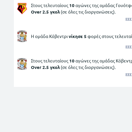
Στους τελευταίους
10
αγώνες της ομάδας Γουότφο
Over 2.5 γκολ
(σε όλες τις διοργανώσεις).
ΕΕΕ
Η ομάδα Κόβεντρι
νίκησε 5
φορές στους τελευτα
ΕΕΕ
Στους τελευταίους
10
αγώνες της ομάδας Κόβεντρ
Over 2.5 γκολ
(σε όλες τις διοργανώσεις).
ΕΕΕ