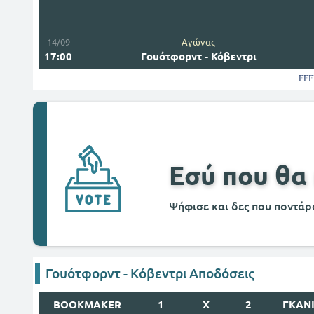
14/09
Αγώνας
17:00
Γουότφορντ - Κόβεντρι
ΕΕΕ
Εσύ που θα
Ψήφισε και δες που ποντάρ
Γουότφορντ - Κόβεντρι Αποδόσεις
BOOKMAKER
1
X
2
ΓΚΑΝ