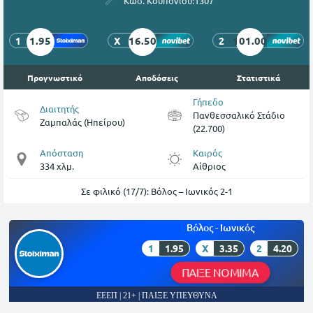
Κωδ. Κουπονιού:
1307
1.95
16.50
101.00
1
X
2
Προγνωστικό
Αποδόσεις
Στατιστικά
Γήπεδο
Διαιτητής
Πανθεσσαλικό Στάδιο
Ζαμπαλάς (Ηπείρου)
(22.700)
Απόσταση
Καιρός
334 χλμ.
Αίθριος
Σε φιλικό (17/7): Βόλος – Ιωνικός 2-1
Βόλος - Ιωνικός
1
1.95
X
3.35
2
4.20
ΠΑΙΞΕ ΝΟΜΙΜΑ
ΕΕΕΠ | 21+ | ΠΑΙΞΕ ΥΠΕΥΘΥΝΑ