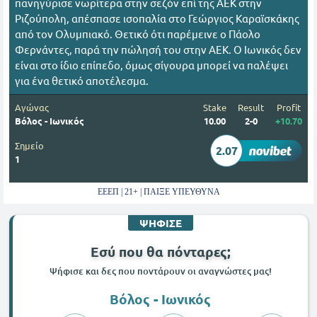
πανηγύρισε νωρίτερα στην σεζόν επί της ΑΕΚ στην
Ριζούπολη, απέσπασε ισοπαλία στο Γεώργιος Καραϊσκάκης
από τον Ολυμπιακό. Θετικό ότι παρέμεινε ο Πάολο
Φερνάντες, παρά την πώλησή του στην ΑΕΚ. Ο Ιωνικός δεν
είναι στο ίδιο επίπεδο, όμως σίγουρα μπορεί να παλέψει
για ένα θετικό αποτέλεσμα.
Αγώνας
Stake
Result
Profit
Βόλος - Ιωνικός
10.00
2-0
+10.70
Σημείο
2.07
1
ΕΕΕΠ | 21+ | ΠΑΙΞΕ ΥΠΕΥΘΥΝΑ
ΨΗΦΙΣΕ
Εσύ που θα πόνταρες;
Ψήφισε και δες που ποντάρουν οι αναγνώστες μας!
Βόλος - Ιωνικός