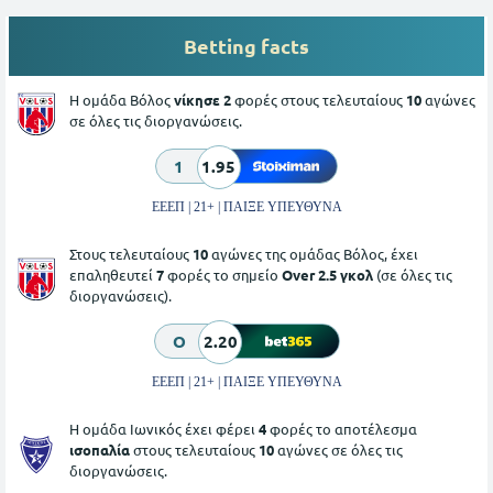
Betting facts
Η ομάδα Βόλος
νίκησε 2
φορές στους τελευταίους
10
αγώνες
σε όλες τις διοργανώσεις.
1
1.95
ΕΕΕΠ | 21+ | ΠΑΙΞΕ ΥΠΕΥΘΥΝΑ
Στους τελευταίους
10
αγώνες της ομάδας Βόλος, έχει
επαληθευτεί
7
φορές το σημείο
Over 2.5 γκολ
(σε όλες τις
διοργανώσεις).
O
2.20
ΕΕΕΠ | 21+ | ΠΑΙΞΕ ΥΠΕΥΘΥΝΑ
Η ομάδα Ιωνικός έχει φέρει
4
φορές το αποτέλεσμα
ισοπαλία
στους τελευταίους
10
αγώνες σε όλες τις
διοργανώσεις.