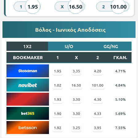
1.95
16.50
101.00
1
X
2
Βόλος - Ιωνικός Αποδόσεις
1X2
U/O
GG/NG
BOOKMAKER
1
X
2
ΓΚΑΝ.
1.95
3.35
4.20
4.71%
1.02
16.50
101.00
4.84%
1.93
3.30
4.30
5.10%
1.90
3.30
4.33
5.69%
1.92
3.25
3.95
7.55%