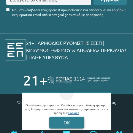
Ναι, έχω διαβάσει τους όρους & προυποθέσεις και αποδέχομαι να λαμβάνω
ενημερωτικά email από sentragoal.gr σχετικά με προσφορές.
21+ | ΑΡΜΟΔΙΟΣ ΡΥΘΜΙΣΤΗΣ ΕΕΕΠ |
ΚΙΝΔΥΝΟΣ ΕΘΙΣΜΟΥ & ΑΠΩΛΕΙΑΣ ΠΕΡΙΟΥΣΙΑΣ
|
ΠΑΙΞΕ ΥΠΕΥΘΥΝΑ
21+
Όροι χρήσης |
Πολιτική απορρήτου |
Θέσεις εργασίας
Ο ιστότοπος χρησιμοποιεί Cookies για την καλύτερη εμπειρία
σας. Χρησιμοποιώντας αυτόν τον ιστότοπο, συμφωνείτε με την
© 2026 Sentragoal
χρήση των
Cookies
.
Developed by
Digital Winners
OK