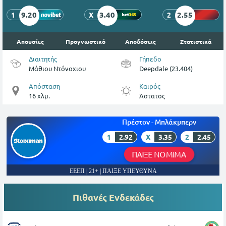
9.20
3.40
2.55
1
X
2
Απουσίες
Προγνωστικό
Αποδόσεις
Στατιστικά
Διαιτητής
Γήπεδο
Μάθιου Ντόνοχιου
Deepdale (23.404)
Απόσταση
Καιρός
16 χλμ.
Άστατος
Πρέστον - Μπλάκμπερν
1
2.92
X
3.35
2
2.45
ΠΑΙΞΕ ΝΟΜΙΜΑ
ΕΕΕΠ | 21+ | ΠΑΙΞΕ ΥΠΕΥΘΥΝΑ
Πιθανές Ενδεκάδες