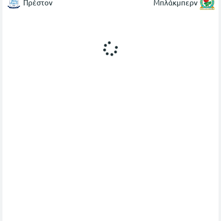
Πρέστον
Μπλάκμπερν