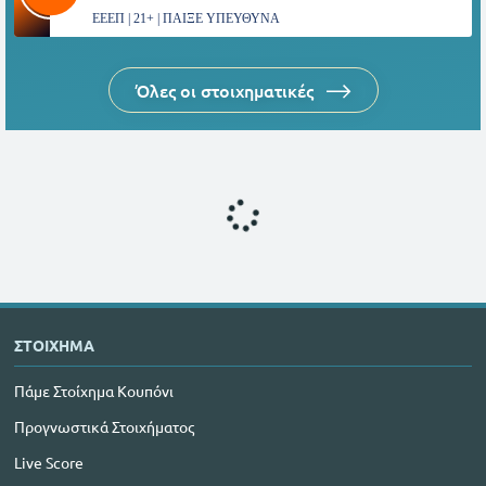
ΕΕΕΠ | 21+ | ΠΑΙΞΕ ΥΠΕΥΘΥΝΑ
Όλες οι στοιχηματικές
ΣΤΟΙΧΗΜΑ
Πάμε Στοίχημα Κουπόνι
Προγνωστικά Στοιχήματος
Live Score