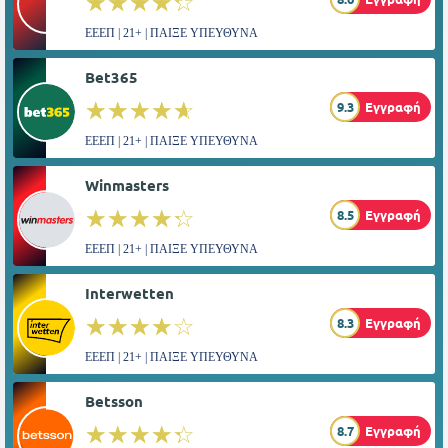
☆☆☆☆☆
★★★★★
ΕΕΕΠ | 21+ | ΠΑΙΞΕ ΥΠΕΥΘΥΝΑ
Bet365
☆☆☆☆☆
★★★★★
9.3
Εγγραφή
ΕΕΕΠ | 21+ | ΠΑΙΞΕ ΥΠΕΥΘΥΝΑ
Winmasters
☆☆☆☆☆
★★★★★
8.5
Εγγραφή
ΕΕΕΠ | 21+ | ΠΑΙΞΕ ΥΠΕΥΘΥΝΑ
Interwetten
☆☆☆☆☆
★★★★★
8.3
Εγγραφή
ΕΕΕΠ | 21+ | ΠΑΙΞΕ ΥΠΕΥΘΥΝΑ
Betsson
☆☆☆☆☆
★★★★★
8.7
Εγγραφή