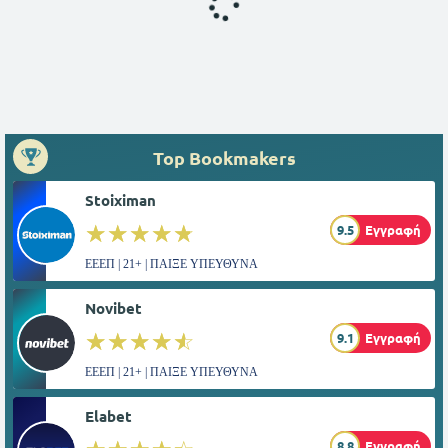
Top Bookmakers
Stoiximan
☆☆☆☆☆
★★★★★
9.5
Εγγραφή
ΕΕΕΠ | 21+ | ΠΑΙΞΕ ΥΠΕΥΘΥΝΑ
Novibet
☆☆☆☆☆
★★★★★
9.1
Εγγραφή
ΕΕΕΠ | 21+ | ΠΑΙΞΕ ΥΠΕΥΘΥΝΑ
Elabet
8.8
Εγγραφή