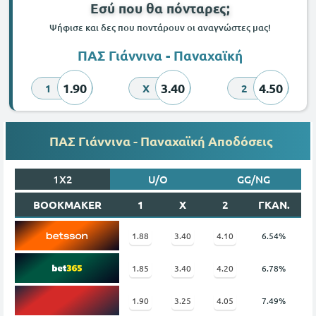
Εσύ που θα πόνταρες;
Ψήφισε και δες που ποντάρουν οι αναγνώστες μας!
ΠΑΣ Γιάννινα - Παναχαϊκή
1.90
3.40
4.50
1
X
2
ΠΑΣ Γιάννινα - Παναχαϊκή Αποδόσεις
1X2
U/O
GG/NG
BOOKMAKER
1
X
2
ΓΚΑΝ.
1.88
3.40
4.10
6.54%
1.85
3.40
4.20
6.78%
1.90
3.25
4.05
7.49%