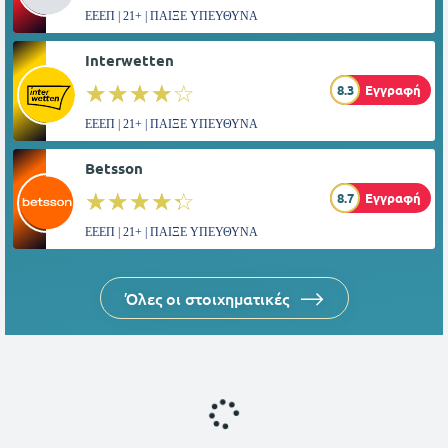
ΕΕΕΠ | 21+ | ΠΑΙΞΕ ΥΠΕΥΘΥΝΑ
Interwetten
☆☆☆☆☆
★★★★★
8.3
Εγγραφή
ΕΕΕΠ | 21+ | ΠΑΙΞΕ ΥΠΕΥΘΥΝΑ
Betsson
☆☆☆☆☆
★★★★★
8.7
Εγγραφή
ΕΕΕΠ | 21+ | ΠΑΙΞΕ ΥΠΕΥΘΥΝΑ
Όλες οι στοιχηματικές