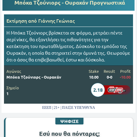
Μπόκα Τζούνιορς - Ουρακάν
Προγνωστικά
Εκτίμηση από
Γιάννης Γκώνιας
Η Μπόκα Τζούνιορς βρίσκεται σε φόρμα, μετράει πέντε
σερί νίκες, θα εξαντλήσει τις πιθανότητες για την
κατάκτηση του πρωταθλήματος. Δύσκολο το εμπόδιο της
Ουρακάν, η οποία θα στηριχτεί στην άμυνά της. Θεωρούμε
ότι ο άσος θα επιβεβαιωθεί, έστω και δύσκολα.
Αγώνας
Stake
Result
Profit
Μπόκα Τζούνιορς - Ουρακάν
10.00
0-0
-10.00
Σημείο
2.18
1
ΕΕΕΠ | 21+ | ΠΑΙΞΕ ΥΠΕΥΘΥΝΑ
ΨΗΦΙΣΕ
Εσύ που θα πόνταρες;