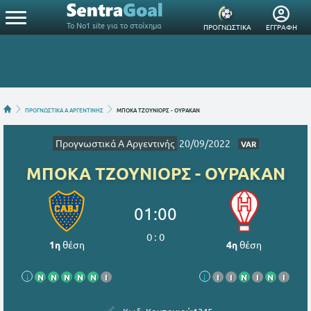
Το Νο1 site για το στοίχημα
ΠΡΟΓΝΩΣΤΙΚΑ
ΕΓΓΡΑΦΗ
ΠΡΟΓΝΩΣΤΙΚΑ A ΑΡΓΕΝΤΙΝΗΣ
ΜΠΟΚΑ ΤΖΟΥΝΙΟΡΣ - ΟΥΡΑΚΑΝ
Προγνωστικά A Αργεντινής
20/09/2022
VAR
ΜΠΟΚΑ ΤΖΟΥΝΙΟΡΣ - ΟΥΡΑΚΑΝ
01:00
0
:
0
1η
θέση
4η
θέση
i
Ν
Ν
Ν
Ν
Ν
Ι
i
Ι
Ι
Ν
Ι
Ν
Ι