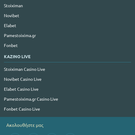
Stoiximan
Novibet
Elabet
Pamestoixima.gr
Fonbet
ΚΑΖΙΝΟ LIVE
Stoiximan Casino Live
Novibet Casino Live
Elabet Casino Live
Pamestoixima.gr Casino Live
Fonbet Casino Live
Ακολουθήστε μας