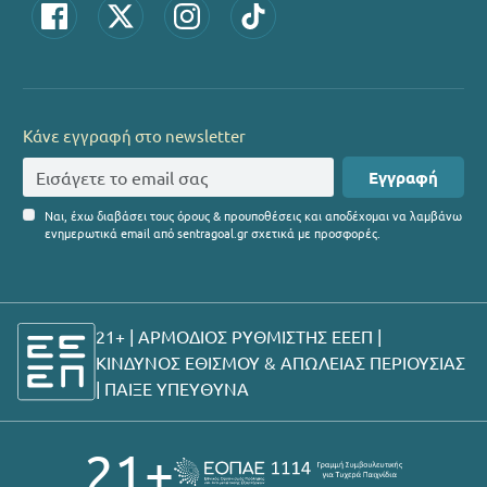
Κάνε εγγραφή στο newsletter
Εγγραφή
Ναι, έχω διαβάσει τους όρους & προυποθέσεις και αποδέχομαι να λαμβάνω
ενημερωτικά email από sentragoal.gr σχετικά με προσφορές.
21+ | ΑΡΜΟΔΙΟΣ ΡΥΘΜΙΣΤΗΣ ΕΕΕΠ |
ΚΙΝΔΥΝΟΣ ΕΘΙΣΜΟΥ & ΑΠΩΛΕΙΑΣ ΠΕΡΙΟΥΣΙΑΣ
|
ΠΑΙΞΕ ΥΠΕΥΘΥΝΑ
21+