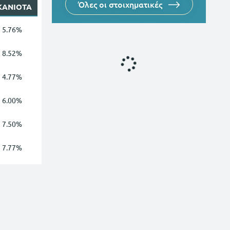
Όλες οι στοιχηματικές
ΚΑΝΙΟΤΑ
5.76%
8.52%
4.77%
6.00%
7.50%
7.77%