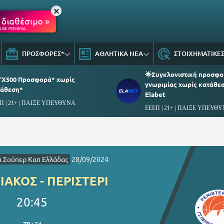
 διαθέσιμο »
 ΠΑΙΞΕ ΥΠΕΥΘΥΝΑ
ΠΡΟΣΦΟΡΕΣ*
ΑΘΛΗΤΙΚΑ ΝΕΑ
ΣΤΟΙΧΗΜΑΤΙΚΕ
🌟Συγκλονιστική προσφ
X500 Προσφορά* χωρίς
γνωριμίας χωρίς κατάθε
τάθεση*
Elabet
Π | 21+ | ΠΑΙΞΕ ΥΠΕΥΘΥΝΑ
ΕΕΕΠ | 21+ | ΠΑΙΞΕ ΥΠΕΥΘ
 Σούπερ Καπ Ελλάδας
28/09/2024
ΑΚΟΣ - ΠΕΡΙΣΤΕΡΙ
20:45
79
:
74