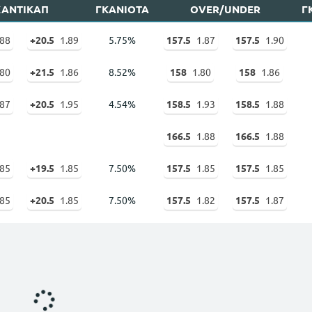
ΧΑΝΤΙΚΑΠ
ΓΚΑΝΙΟΤΑ
OVER/UNDER
Γ
.88
+20.5
1.89
5.75%
157.5
1.87
157.5
1.90
.80
+21.5
1.86
8.52%
158
1.80
158
1.86
.87
+20.5
1.95
4.54%
158.5
1.93
158.5
1.88
166.5
1.88
166.5
1.88
.85
+19.5
1.85
7.50%
157.5
1.85
157.5
1.85
.85
+20.5
1.85
7.50%
157.5
1.82
157.5
1.87