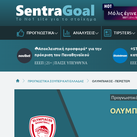
Μόλις έγινε
Το Νο1 site για το στοίχημα
ΕΕΕΠ | 21+ |
ΠΡΟΓΝΩΣΤΙΚΑ
ΑΝΑΛΥΣΕΙΣ
TIPSTERS
☘️Αποκλειστική προσφορά* για την
⭐ST
πρόκριση του Παναθηναϊκού
κα
ΕΕΕΠ | 21+ | ΠΑΙΞΕ ΥΠΕΥΘΥΝΑ
ΕΕΕ
ΠΡΟΓΝΩΣΤΙΚΑ ΣΟΥΠΕΡ ΚΑΠ ΕΛΛΑΔΑΣ
ΟΛΥΜΠΙΑΚΟΣ - ΠΕΡΙΣΤΕΡΙ
Προγνωστικά
ΟΛΥΜΠΙ