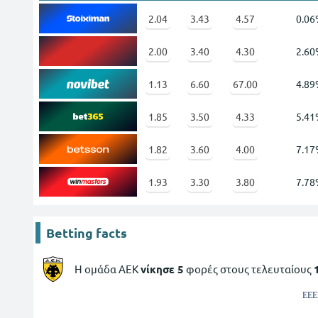
2.04
3.43
4.57
0.0
2.00
3.40
4.30
2.6
1.13
6.60
67.00
4.8
1.85
3.50
4.33
5.4
1.82
3.60
4.00
7.1
1.93
3.30
3.80
7.7
Betting facts
Η ομάδα ΑΕΚ
νίκησε 5
φορές στους τελευταίους
ΕΕΕ