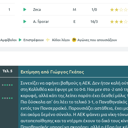
☆☆☆☆
★★★★
1
Zeca
Μ
1/0
☆☆☆☆
★★★★
A. Šporar
Ε
16/3
Αμφίβολοι
Επιστρέφουν
Άλλοι λόγοι
Αγώνες που απουσιάζουν
Τελ. 5
Εκτίμηση από
Γιώργος Γκάτος
Συνεχίζει να αφήνει βαθμούς η ΑΕΚ. Δεν ήταν καλή ού
στη Καλλιθέα και έφυγε με το 0-0. Ναι μεν στο -2 από τ
κορυφή, αλλά κάτι της λείπει παρότι έχει δεχθεί μόλις 
Πιο δύσκολα απ' ότι λέει το τελικό 3-1, ο Παναθηναϊκός
εντός τον Πανσερραϊκό. Παρουσιάζει αστάθεια, έχει μ
όχι ακόμα δεμένο σύνολο. Η ΑΕΚ ψάχνει μια νίκη-τόν
αυτοπεποίθησης και τα ντέρμπι έχουν το δικό τους κίν
Παναθηναϊκός μπορεί να σκοράρει, αλλά η έδρα (με κ