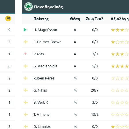
Παναθηναϊκός
Παίχτης
Θέση
Συμ/Γκολ
Αξιολόγη
☆☆☆☆
★★★★
9
H. Magnússon
Α
0/0
☆☆☆☆
★★★★
2
E. Palmer-Brown
Α
0/0
☆☆☆☆
★★★★
1
P. Max
Α
3/0
☆☆☆☆
★★★★
0
G. Vagiannidis
Α
5/0
☆☆☆☆
★★★★
2
Rubén Pérez
Μ
0/0
☆☆☆☆
★★★★
2
G. Nikas
Μ
20/7
☆☆☆☆
★★★★
1
B. Verbič
Μ
3/0
☆☆☆☆
★★★★
1
T. Vilhena
Μ
13/2
☆☆☆☆
★★★★
2
D. Limnios
Μ
0/0