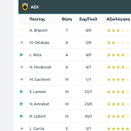
ΑΕΚ
Παίχτης
Θέση
Συμ/Γκολ
Αξιολόγηση
☆☆☆☆☆
★★★★★
A. Brignoli
Τ
0/0
☆☆☆☆☆
★★★★★
M. Odubajo
Α
2/0
☆☆☆☆☆
★★★★★
L. Rota
Α
4/0
☆☆☆☆☆
★★★★★
H. Moukoudi
Α
4/1
☆☆☆☆☆
★★★★★
M. Gaćinović
Μ
1/1
☆☆☆☆☆
★★★★★
E. Lamela
Μ
23/1
☆☆☆☆☆
★★★★★
N. Amrabat
Μ
23/6
☆☆☆☆☆
★★★★★
R. Ljubičić
Μ
30/2
☆☆☆☆☆
★★★★★
L. Garcia
Ε
3/1