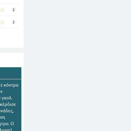
☆
★
2
☆
★
2
τε κόντρα
ην
1 γκολ.
 κέρδισε
ονάδες,
ωση
ητρο. Ο
άλυψη)