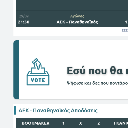
29/09
Αγώνας
21:30
ΑΕΚ - Παναθηναϊκός
1
ΕΕΕ
Εσύ που θα 
Ψήφισε και δες που ποντάρο
ΑΕΚ - Παναθηναϊκός Αποδόσεις
BOOKMAKER
1
X
2
ΓΚΑΝΙ