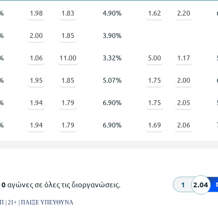
6%
1.98
1.83
4.90%
1.62
2.20
0%
2.00
1.85
3.90%
9%
1.06
11.00
3.32%
5.00
1.17
1%
1.95
1.85
5.07%
1.75
2.00
7%
1.94
1.79
6.90%
1.75
2.05
8%
1.94
1.79
6.90%
1.69
2.06
10
αγώνες σε όλες τις διοργανώσεις.
1
2.04
Π | 21+ | ΠΑΙΞΕ ΥΠΕΥΘΥΝΑ