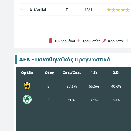
☆☆☆☆☆
★★★★★
A. Martial
Ε
13/1
Tιμωρημένοι
Τραυματίες
Άρρωστοι
ΑΕΚ - Παναθηναϊκός
Προγνωστικά
Ομάδα
Θέση
Goal/Goal
1.5+
2.5+
2η
37.5%
65.6%
40.6%
3η
50%
75%
50%