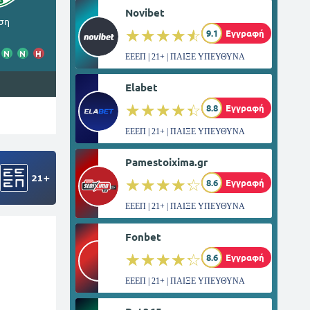
Novibet
ση
☆☆☆☆☆
★★★★★
9.1
Εγγραφή
Ν
Ν
Η
ΕΕΕΠ | 21+ | ΠΑΙΞΕ ΥΠΕΥΘΥΝΑ
Elabet
☆☆☆☆☆
★★★★★
8.8
Εγγραφή
ΕΕΕΠ | 21+ | ΠΑΙΞΕ ΥΠΕΥΘΥΝΑ
Pamestoixima.gr
☆☆☆☆☆
★★★★★
8.6
Εγγραφή
ΕΕΕΠ | 21+ | ΠΑΙΞΕ ΥΠΕΥΘΥΝΑ
Fonbet
☆☆☆☆☆
★★★★★
8.6
Εγγραφή
ΕΕΕΠ | 21+ | ΠΑΙΞΕ ΥΠΕΥΘΥΝΑ