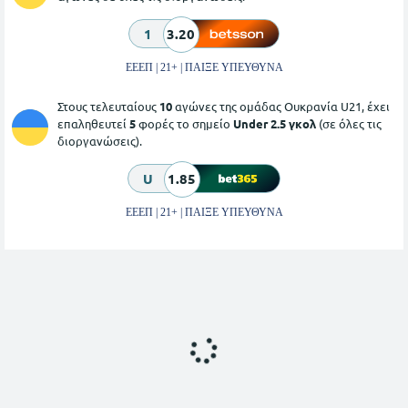
1
3.20
ΕΕΕΠ | 21+ | ΠΑΙΞΕ ΥΠΕΥΘΥΝΑ
Στους τελευταίους
10
αγώνες της ομάδας Ουκρανία U21, έχει
επαληθευτεί
5
φορές το σημείο
Under 2.5 γκολ
(σε όλες τις
διοργανώσεις).
U
1.85
ΕΕΕΠ | 21+ | ΠΑΙΞΕ ΥΠΕΥΘΥΝΑ