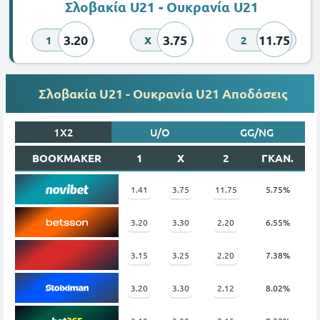
Σλοβακία U21 - Ουκρανία U21
3.20
3.75
11.75
1
X
2
Σλοβακία U21 - Ουκρανία U21 Αποδόσεις
1X2
U/O
GG/NG
BOOKMAKER
1
X
2
ΓΚΑΝ.
1.41
3.75
11.75
5.75%
3.20
3.30
2.20
6.55%
3.15
3.25
2.20
7.38%
3.20
3.30
2.12
8.02%