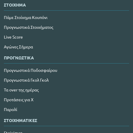
ΣΤΟΙΧΗΜΑ
Πάμε Στοίχημα Κουπόνι
Προγνωστικά Στοιχήματος
Live Score
Αγώνες Σήμερα
ΠΡΟΓΝΩΣΤΙΚΑ
Προγνωστικά Ποδοσφαίρου
Προγνωστικά Γκολ Γκολ
Τα over της ημέρας
Προτάσεις για Χ
Παρολί
ΣΤΟΙΧΗΜΑΤΙΚΕΣ
Stoiximan