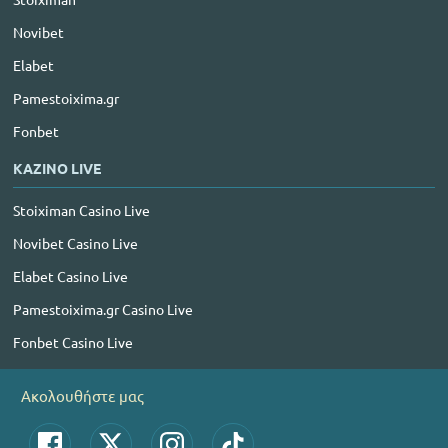
Novibet
Elabet
Pamestoixima.gr
Fonbet
ΚΑΖΙΝΟ LIVE
Stoiximan Casino Live
Novibet Casino Live
Elabet Casino Live
Pamestoixima.gr Casino Live
Fonbet Casino Live
Ακολουθήστε μας