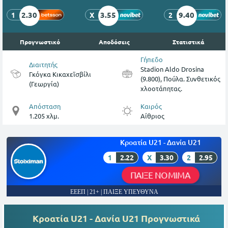
2.30
3.55
9.40
1
X
2
Προγνωστικό
Αποδόσεις
Στατιστικά
Γήπεδο
Διαιτητής
Stadion Aldo Drosina
Γκόγκα Κικαχεϊσβίλι
(9.800), Πούλα. Συνθετικός
(Γεωργία)
χλοοτάπητας.
Απόσταση
Καιρός
1.205 χλμ.
Αίθριος
Κροατία U21 - Δανία U21
1
2.22
X
3.30
2
2.95
ΠΑΙΞΕ ΝΟΜΙΜΑ
ΕΕΕΠ | 21+ | ΠΑΙΞΕ ΥΠΕΥΘΥΝΑ
Κροατία U21 - Δανία U21
Προγνωστικά