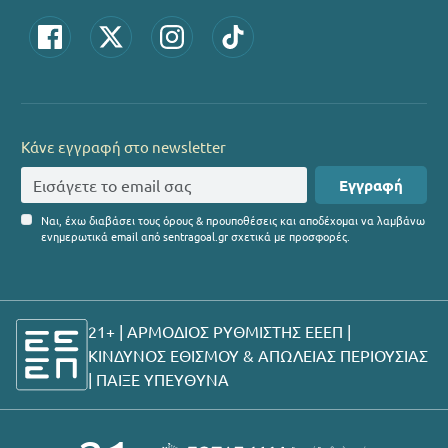
Κάνε εγγραφή στο newsletter
Εγγραφή
Ναι, έχω διαβάσει τους όρους & προυποθέσεις και αποδέχομαι να λαμβάνω
ενημερωτικά email από sentragoal.gr σχετικά με προσφορές.
21+ | ΑΡΜΟΔΙΟΣ ΡΥΘΜΙΣΤΗΣ ΕΕΕΠ |
ΚΙΝΔΥΝΟΣ ΕΘΙΣΜΟΥ & ΑΠΩΛΕΙΑΣ ΠΕΡΙΟΥΣΙΑΣ
|
ΠΑΙΞΕ ΥΠΕΥΘΥΝΑ