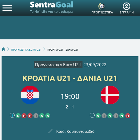
Το Νο1 site για το στοίχημα
ΠΡΟΓΝΩΣΤΙΚΑ
ΕΓΓΡΑΦΗ
ΠΡΟΓΝΩΣΤΙΚΑ EURO U21
ΚΡΟΑΤΙΑ U21 - ΔΑΝΙΑ U21
Προγνωστικά Euro U21
23/09/2022
ΚΡΟΑΤΙΑ U21 - ΔΑΝΙΑ U21
19:00
2
:
1
i
Ν
Η
Η
Ι
Ν
Ν
i
Ν
Ι
Ν
Ι
Ν
Η
Κωδ. Κουπονιού:
356