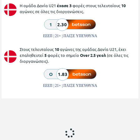
Η ομάδα Δανία U21
έχασε 3
φορές στους τελευταίους
10
αγώνες σε όλες τις διοργανώσεις.
1
2.30
ΕΕΕΠ | 21+ | ΠΑΙΞΕ ΥΠΕΥΘΥΝΑ
Στους τελευταίους
10
αγώνες της ομάδας Δανία U21, έχει
επαληθευτεί
5
φορές το σημείο
Over 2.5 γκολ
(σε όλες τις
διοργανώσεις).
O
1.83
ΕΕΕΠ | 21+ | ΠΑΙΞΕ ΥΠΕΥΘΥΝΑ