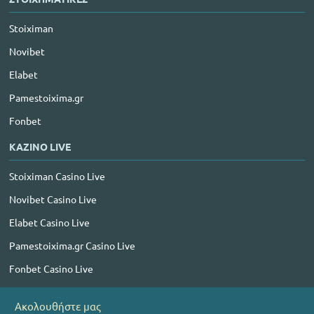
Stoiximan
Novibet
Elabet
Pamestoixima.gr
Fonbet
ΚΑΖΙΝΟ LIVE
Stoiximan Casino Live
Novibet Casino Live
Elabet Casino Live
Pamestoixima.gr Casino Live
Fonbet Casino Live
Ακολουθήστε μας