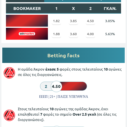
BOOKMAKER
1
X
2
ΓΚΑΝ.
1.82
3.85
4.50
3.05%
1.88
3.60
4.00
5.63%
Betting facts
Η ομάδα Άκρον
έχασε 5
φορές στους τελευταίους
10
αγώνες
σε όλες τις διοργανώσεις.
2
4.50
ΕΕΕΠ | 21+ | ΠΑΙΞΕ ΥΠΕΥΘΥΝΑ
Στους τελευταίους
10
αγώνες της ομάδας Άκρον, έχει
επαληθευτεί
7
φορές το σημείο
Over 2.5 γκολ
(σε όλες τις
διοργανώσεις).