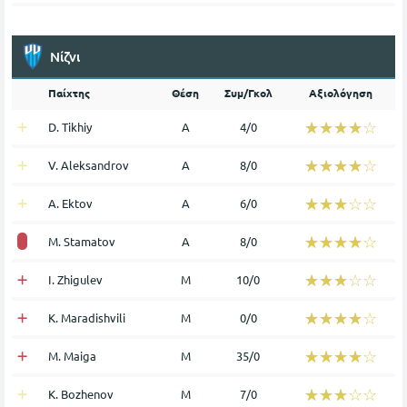
Νίζνι
Παίχτης
Θέση
Συμ/Γκολ
Αξιολόγηση
☆☆☆☆☆
★★★★★
D. Tikhiy
Α
4/0
☆☆☆☆☆
★★★★★
V. Aleksandrov
Α
8/0
☆☆☆☆☆
★★★★★
A. Ektov
Α
6/0
☆☆☆☆☆
★★★★★
M. Stamatov
Α
8/0
☆☆☆☆☆
★★★★★
I. Zhigulev
Μ
10/0
☆☆☆☆☆
★★★★★
K. Maradishvili
Μ
0/0
☆☆☆☆☆
★★★★★
M. Maiga
Μ
35/0
☆☆☆☆☆
★★★★★
K. Bozhenov
Μ
7/0