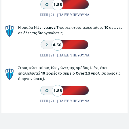
O
1.88
ΕΕΕΠ | 21+ | ΠΑΙΞΕ ΥΠΕΥΘΥΝΑ
Η ομάδα Νίζνι
νίκησε 7
φορές στους τελευταίους
10
αγώνες
σε όλες τις διοργανώσεις.
2
4.50
ΕΕΕΠ | 21+ | ΠΑΙΞΕ ΥΠΕΥΘΥΝΑ
Στους τελευταίους
10
αγώνες της ομάδας Νίζνι, έχει
επαληθευτεί
10
φορές το σημείο
Over 2.5 γκολ
(σε όλες τις
διοργανώσεις).
O
1.88
ΕΕΕΠ | 21+ | ΠΑΙΞΕ ΥΠΕΥΘΥΝΑ