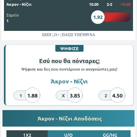
Άκρον - Νίζνι
10.00
2-2
-10.00
Σημείο
1.92
1
ΕΕΕΠ | 21+ | ΠΑΙΞΕ ΥΠΕΥΘΥΝΑ
ΨΗΦΙΣΕ
Εσύ που θα πόνταρες;
Ψήφισε και δες που ποντάρουν οι αναγνώστες μας!
Άκρον - Νίζνι
1.88
3.85
4.50
1
X
2
Άκρον - Νίζνι Αποδόσεις
1X2
U/O
GG/NG