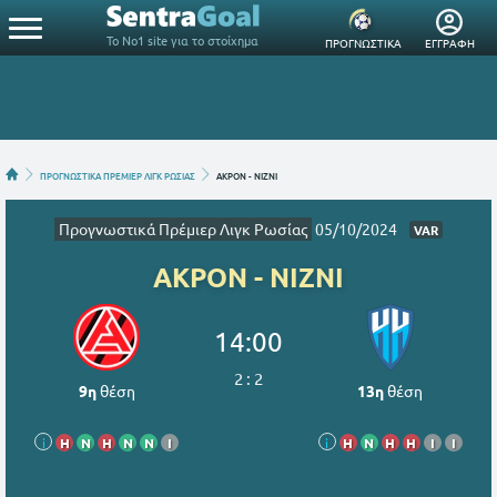
Το Νο1 site για το στοίχημα
ΠΡΟΓΝΩΣΤΙΚΑ
ΕΓΓΡΑΦΗ
ΠΡΟΓΝΩΣΤΙΚΑ ΠΡΕΜΙΕΡ ΛΙΓΚ ΡΩΣΙΑΣ
ΑΚΡΟΝ - ΝΙΖΝΙ
Προγνωστικά Πρέμιερ Λιγκ Ρωσίας
05/10/2024
VAR
ΑΚΡΟΝ - ΝΙΖΝΙ
14:00
2
:
2
9η
θέση
13η
θέση
i
Η
Ν
Η
Ν
Ν
Ι
i
Η
Ν
Η
Η
Ι
Ι