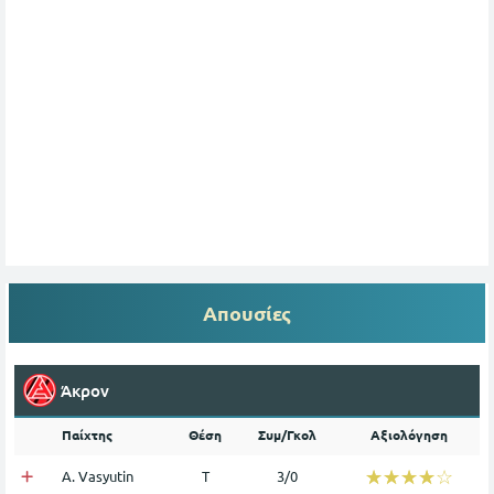
Απουσίες
Άκρον
Παίχτης
Θέση
Συμ/Γκολ
Αξιολόγηση
☆☆☆☆☆
★★★★★
A. Vasyutin
Τ
3/0