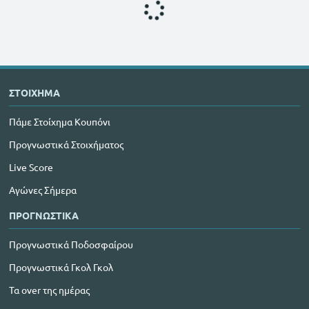
ΣΤΟΙΧΗΜΑ
Πάμε Στοίχημα Κουπόνι
Προγνωστικά Στοιχήματος
Live Score
Αγώνες Σήμερα
ΠΡΟΓΝΩΣΤΙΚΑ
Προγνωστικά Ποδοσφαίρου
Προγνωστικά Γκολ Γκολ
Τα over της ημέρας