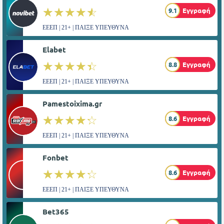
☆☆☆☆☆
★★★★★
9.1
Εγγραφή
ΕΕΕΠ | 21+ | ΠΑΙΞΕ ΥΠΕΥΘΥΝΑ
Elabet
☆☆☆☆☆
★★★★★
8.8
Εγγραφή
ΕΕΕΠ | 21+ | ΠΑΙΞΕ ΥΠΕΥΘΥΝΑ
Pamestoixima.gr
☆☆☆☆☆
★★★★★
8.6
Εγγραφή
ΕΕΕΠ | 21+ | ΠΑΙΞΕ ΥΠΕΥΘΥΝΑ
Fonbet
☆☆☆☆☆
★★★★★
8.6
Εγγραφή
ΕΕΕΠ | 21+ | ΠΑΙΞΕ ΥΠΕΥΘΥΝΑ
Bet365