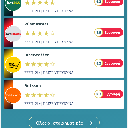
☆☆☆☆☆
★★★★★
9.3
Εγγραφή
ΕΕΕΠ | 21+ | ΠΑΙΞΕ ΥΠΕΥΘΥΝΑ
Winmasters
☆☆☆☆☆
★★★★★
8.5
Εγγραφή
ΕΕΕΠ | 21+ | ΠΑΙΞΕ ΥΠΕΥΘΥΝΑ
Interwetten
☆☆☆☆☆
★★★★★
8.3
Εγγραφή
ΕΕΕΠ | 21+ | ΠΑΙΞΕ ΥΠΕΥΘΥΝΑ
Betsson
☆☆☆☆☆
★★★★★
8.7
Εγγραφή
ΕΕΕΠ | 21+ | ΠΑΙΞΕ ΥΠΕΥΘΥΝΑ
Όλες οι στοιχηματικές