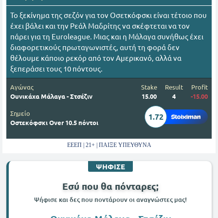
Το ξεκίνημα της σεζόν για τον Οσετκόφσκι είναι τέτοιο που
έχει βάλει και την Ρεάλ Μαδρίτης να σκέφτεται να τον
πάρει για τη Euroleague. Μιας και η Μάλαγα συνήθως έχει
διαφορετικούς πρωταγωνιστές, αυτή τη φορά δεν
θέλουμε κάποιο ρεκόρ από τον Αμερικανό, αλλά να
ξεπεράσει τους 10 πόντους.
Αγώνας
Stake
Result
Profit
Ουνικάχα Μάλαγα - Στσέζιν
15.00
4
-15.00
Σημείο
1.72
Οστεκόφσκι Over 10.5 πόντοι
ΕΕΕΠ | 21+ | ΠΑΙΞΕ ΥΠΕΥΘΥΝΑ
ΨΗΦΙΣΕ
Εσύ που θα πόνταρες;
Ψήφισε και δες που ποντάρουν οι αναγνώστες μας!