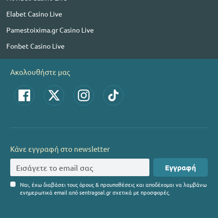
Elabet Casino Live
Pamestoixima.gr Casino Live
Fonbet Casino Live
Ακολουθήστε μας
Κάνε εγγραφή στο newsletter
Εγγραφή
Ναι, έχω διαβάσει τους όρους & προυποθέσεις και αποδέχομαι να λαμβάνω
ενημερωτικά email από sentragoal.gr σχετικά με προσφορές.