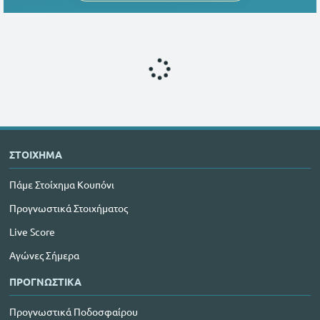
ΣΤΟΙΧΗΜΑ
Πάμε Στοίχημα Κουπόνι
Προγνωστικά Στοιχήματος
Live Score
Αγώνες Σήμερα
ΠΡΟΓΝΩΣΤΙΚΑ
Προγνωστικά Ποδοσφαίρου