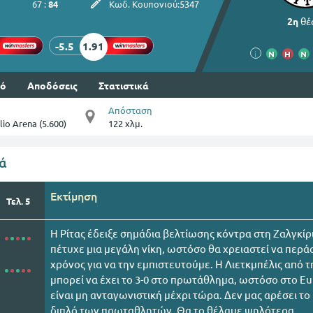
67
:
84
Κωδ. Κουπονιού:
5347
2η
θέ
-5.5
1.91
i
Ν
Η
Ν
κό
Αποδόσεις
Στατιστικά
Απόσταση
lio Arena (5.600)
122 χλμ.
ά
Εκτίμηση
Τελ. 5
Η Ρίτας έδειξε σημάδια βελτίωσης κόντρα στη Ζαλγκίρι
πέτυχε μια μεγάλη νίκη, ωστόσο θα χρειαστεί να περά
χρόνος για να την εμπιστευτούμε. Η Λιετκμπέλις από τ
μπορεί να έχει το 3-0 στο πρωτάθλημα, ωστόσο στο E
είναι μη ανταγωνιστική μέχρι τώρα. Δεν μας αρέσει το 
διπλό των πρωταθλητών. Θα το θέλαμε ψηλότερα.