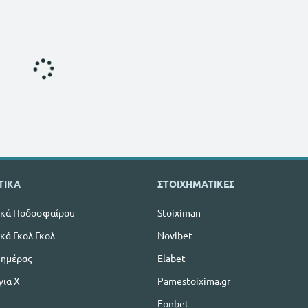
ΤΙΚΑ
ΣΤΟΙΧΗΜΑΤΙΚΕΣ
κά Ποδοσφαίρου
Stoiximan
κά Γκολ Γκολ
Novibet
 ημέρας
Elabet
για Χ
Pamestoixima.gr
Fonbet