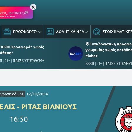
νεις, φεύγεις 🎁
 ΠΑΙΞΕ ΥΠΕΥΘΥΝΑ
ΠΡΟΣΦΟΡΕΣ*
ΑΘΛΗΤΙΚΑ ΝΕΑ
ΣΤΟΙΧΗΜΑΤΙΚΕ
🌟Συγκλονιστική προσφ
X500 Προσφορά* χωρίς
γνωριμίας χωρίς κατάθε
τάθεση*
Elabet
Π | 21+ | ΠΑΙΞΕ ΥΠΕΥΘΥΝΑ
ΕΕΕΠ | 21+ | ΠΑΙΞΕ ΥΠΕΥΘ
νωστικά LKL
12/10/2024
ΛΙΣ - ΡΙΤΑΣ ΒΙΛΝΙΟΥΣ
16:50