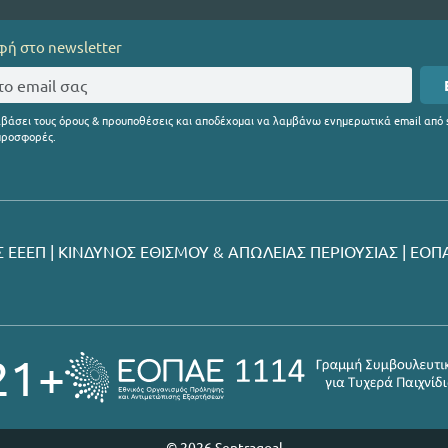
φή στο newsletter
αβάσει τους όρους & προυποθέσεις και αποδέχομαι να λαμβάνω ενημερωτικά email από s
προσφορές.
 ΕΕΕΠ | ΚΙΝΔΥΝΟΣ ΕΘΙΣΜΟΥ & ΑΠΩΛΕΙΑΣ ΠΕΡΙΟΥΣΙΑΣ |
ΕΟΠΑ
21+
© 2026 Sentragoal