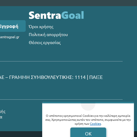
Εγγραφή
Όροι χρήσης
Πολιτική απορρήτου
entragoal.gr
Θέσεις εργασίας
Ε – ΓΡΑΜΜΗ ΣΥΜΒΟΥΛΕΥΤΙΚΗΣ: 1114 |
ΠΑΙΞΕ
Ο ιστότοπος χρησιμοποιεί Cookies για την καλύτερη εμπειρία
σας. Χρησιμοποιώντας αυτόν τον ιστότοπο, συμφωνείτε με την
χρήση των
Cookies
.
OK