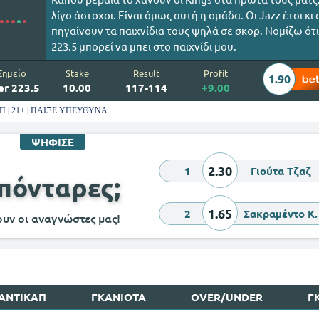
λίγο άστοχοι. Είναι όμως αυτή η ομάδα. Οι Jazz έτσι κι
πηγαίνουν τα παιχνίδια τους ψηλά σε σκορ. Νομίζω ότι
223.5 μπορεί να μπει στο παιχνίδι μου.
Σημείο
Stake
Result
Profit
1.90
er 223.5
10.00
117-114
+9.00
Π | 21+ | ΠΑΙΞΕ ΥΠΕΥΘΥΝΑ
ΨΗΦΙΣΕ
2.30
1
Γιούτα Τζαζ
πόνταρες;
1.65
2
Σακραμέντο Κ.
υν οι αναγνώστες μας!
ΑΝΤΙΚΑΠ
ΓΚΑΝΙΟΤΑ
OVER/UNDER
Γ