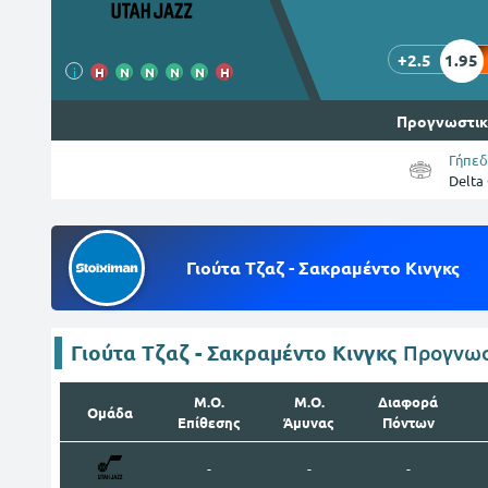
+2.5
1.95
i
Η
Ν
Ν
Ν
Ν
Η
Προγνωστι
Γήπε
Delta 
Γιούτα Τζαζ - Σακραμέντο Κινγκς
Γιούτα Τζαζ - Σακραμέντο Κινγκς
Προγνωσ
Μ.Ο.
Μ.Ο.
Διαφορά
Ομάδα
Επίθεσης
Άμυνας
Πόντων
-
-
-