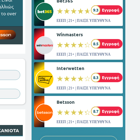
Bet365
 αλλιώς
☆☆☆☆☆
★★★★★
9.3
Εγγραφή
 το over
ΕΕΕΠ | 21+ | ΠΑΙΞΕ ΥΠΕΥΘΥΝΑ
Winmasters
☆☆☆☆☆
★★★★★
8.5
Εγγραφή
ΕΕΕΠ | 21+ | ΠΑΙΞΕ ΥΠΕΥΘΥΝΑ
Interwetten
☆☆☆☆☆
★★★★★
8.3
Εγγραφή
ΕΕΕΠ | 21+ | ΠΑΙΞΕ ΥΠΕΥΘΥΝΑ
Betsson
☆☆☆☆☆
★★★★★
8.7
Εγγραφή
ΕΕΕΠ | 21+ | ΠΑΙΞΕ ΥΠΕΥΘΥΝΑ
ΚΑΝΙΟΤΑ