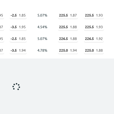
95
-2.5
1.85
5.07%
225.5
1.87
225.5
1.93
87
-3.5
1.95
4.54%
225.5
1.88
225.5
1.93
95
-2.5
1.85
5.07%
226.5
1.88
226.5
1.92
87
-3.5
1.94
4.78%
225.0
1.94
225.0
1.88