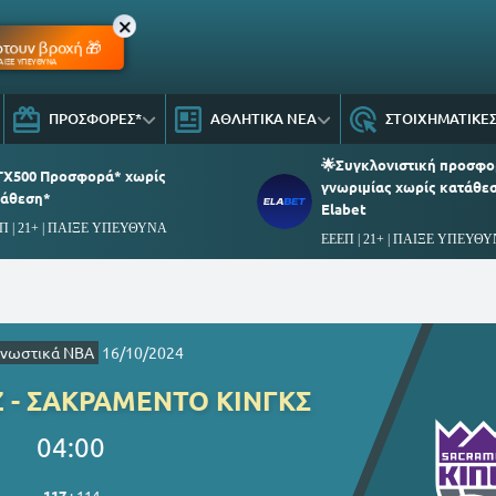
τουν βροχή 🎁
 ΠΑΙΞΕ ΥΠΕΥΘΥΝΑ
ΠΡΟΣΦΟΡΕΣ*
ΑΘΛΗΤΙΚΑ ΝΕΑ
ΣΤΟΙΧΗΜΑΤΙΚΕ
🌟Συγκλονιστική προσφ
X500 Προσφορά* χωρίς
γνωριμίας χωρίς κατάθε
τάθεση*
Elabet
Π | 21+ | ΠΑΙΞΕ ΥΠΕΥΘΥΝΑ
ΕΕΕΠ | 21+ | ΠΑΙΞΕ ΥΠΕΥΘ
νωστικά ΝΒΑ
16/10/2024
Ζ - ΣΑΚΡΑΜΕΝΤΟ ΚΙΝΓΚΣ
04:00
117
:
114