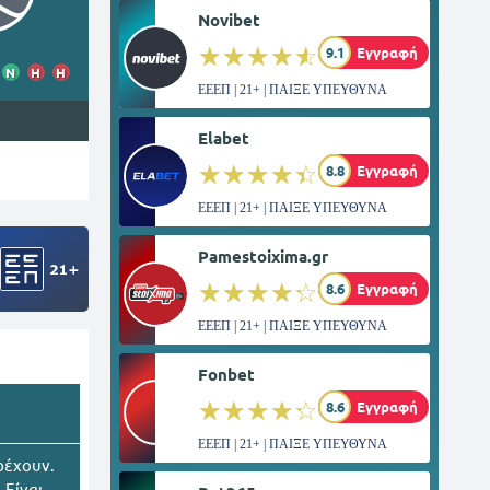
Novibet
☆☆☆☆☆
★★★★★
9.1
Εγγραφή
Ν
Η
Η
ΕΕΕΠ | 21+ | ΠΑΙΞΕ ΥΠΕΥΘΥΝΑ
Elabet
☆☆☆☆☆
★★★★★
8.8
Εγγραφή
ΕΕΕΠ | 21+ | ΠΑΙΞΕ ΥΠΕΥΘΥΝΑ
Pamestoixima.gr
☆☆☆☆☆
★★★★★
8.6
Εγγραφή
ΕΕΕΠ | 21+ | ΠΑΙΞΕ ΥΠΕΥΘΥΝΑ
Fonbet
☆☆☆☆☆
★★★★★
8.6
Εγγραφή
ΕΕΕΠ | 21+ | ΠΑΙΞΕ ΥΠΕΥΘΥΝΑ
ρέχουν.
 Είναι