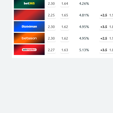
2.30
1.64
4.26%
2.25
1.65
4.81%
+2.5
1.
2.30
1.62
4.95%
+3.5
1.
2.30
1.62
4.95%
+2.5
1.
2.27
1.63
5.13%
+3.5
1.