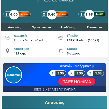
Κωδ. Κουπονιού:
329
4.00
3.40
1.95
1
X
2
Απουσίες
Προγνωστικό
Αποδόσεις
Στατιστικά
Διαιτητής
Γήπεδο
Σάιμον Μάτερ (Αγγλία)
LNER Stadium (10.121)
Απόσταση
Καιρός
135 χλμ.
Άστατος
Λίνκολν - Μπέρμιγχαμ
1
3.95
X
3.35
2
1.93
ΠΑΙΞΕ ΝΟΜΙΜΑ
ΕΕΕΠ | 21+ | ΠΑΙΞΕ ΥΠΕΥΘΥΝΑ
Απουσίες