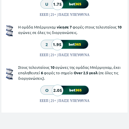
U
1.75
ΕΕΕΠ | 21+ | ΠΑΙΞΕ ΥΠΕΥΘΥΝΑ
Η ομάδα Μπέρμιγχαμ
νίκησε 7
φορές στους τελευταίους
10
αγώνες σε όλες τις διοργανώσεις.
2
1.95
ΕΕΕΠ | 21+ | ΠΑΙΞΕ ΥΠΕΥΘΥΝΑ
Στους τελευταίους
10
αγώνες της ομάδας Μπέρμιγχαμ, έχει
επαληθευτεί
6
φορές το σημείο
Over 2.5 γκολ
(σε όλες τις
διοργανώσεις).
O
2.05
ΕΕΕΠ | 21+ | ΠΑΙΞΕ ΥΠΕΥΘΥΝΑ