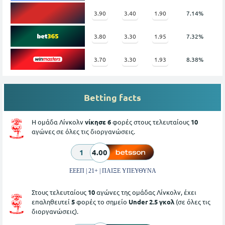
3.90
3.40
1.90
7.14%
3.80
3.30
1.95
7.32%
3.70
3.30
1.93
8.38%
Betting facts
Η ομάδα Λίνκολν
νίκησε 6
φορές στους τελευταίους
10
αγώνες σε όλες τις διοργανώσεις.
1
4.00
ΕΕΕΠ | 21+ | ΠΑΙΞΕ ΥΠΕΥΘΥΝΑ
Στους τελευταίους
10
αγώνες της ομάδας Λίνκολν, έχει
επαληθευτεί
5
φορές το σημείο
Under 2.5 γκολ
(σε όλες τις
διοργανώσεις).