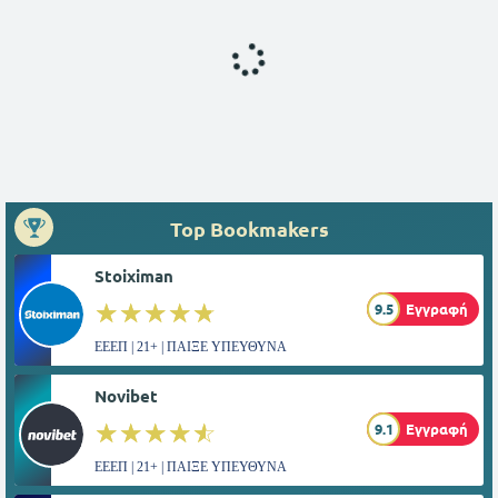
Top Bookmakers
Stoiximan
☆☆☆☆☆
★★★★★
9.5
Εγγραφή
ΕΕΕΠ | 21+ | ΠΑΙΞΕ ΥΠΕΥΘΥΝΑ
Novibet
☆☆☆☆☆
★★★★★
9.1
Εγγραφή
ΕΕΕΠ | 21+ | ΠΑΙΞΕ ΥΠΕΥΘΥΝΑ