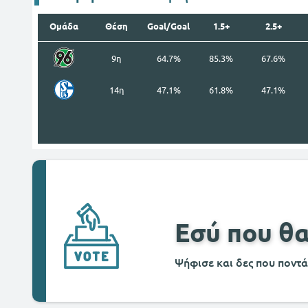
Ομάδα
Θέση
Goal/Goal
1.5+
2.5+
9η
64.7%
85.3%
67.6%
14η
47.1%
61.8%
47.1%
Εσύ που θα
Ψήφισε και δες που ποντά