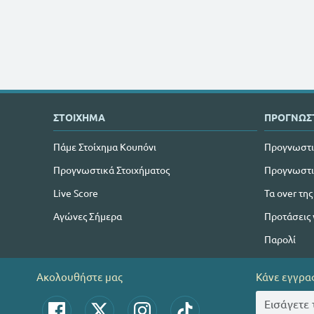
ΣΤΟΙΧΗΜΑ
ΠΡΟΓΝΩΣ
Πάμε Στοίχημα Κουπόνι
Προγνωστι
Προγνωστικά Στοιχήματος
Προγνωστι
Live Score
Τα over της
Αγώνες Σήμερα
Προτάσεις 
Παρολί
Ακολουθήστε μας
Κάνε εγγρα