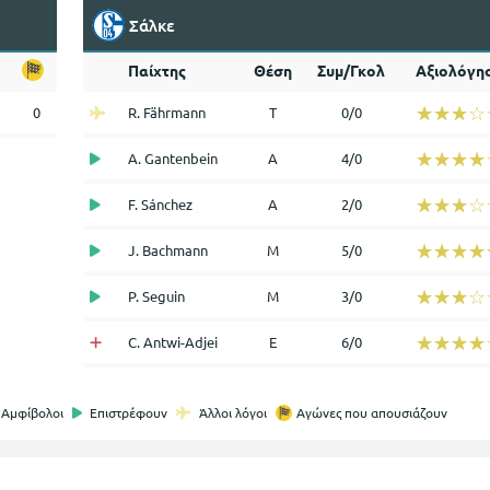
Σάλκε
Παίχτης
Θέση
Συμ/Γκολ
Αξιολόγη
☆☆☆☆
★★★★
0
R. Fährmann
Τ
0/0
☆☆☆☆
★★★★
A. Gantenbein
Α
4/0
☆☆☆☆
★★★★
F. Sánchez
Α
2/0
☆☆☆☆
★★★★
J. Bachmann
Μ
5/0
☆☆☆☆
★★★★
P. Seguin
Μ
3/0
☆☆☆☆
★★★★
C. Antwi-Adjei
Ε
6/0
Αμφίβολοι
Επιστρέφουν
Άλλοι λόγοι
Αγώνες που απουσιάζουν