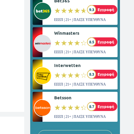
Bet365
☆☆☆☆☆
★★★★★
9.3
Εγγραφή
ΕΕΕΠ | 21+ | ΠΑΙΞΕ ΥΠΕΥΘΥΝΑ
Winmasters
☆☆☆☆☆
★★★★★
8.5
Εγγραφή
ΕΕΕΠ | 21+ | ΠΑΙΞΕ ΥΠΕΥΘΥΝΑ
Interwetten
☆☆☆☆☆
★★★★★
8.3
Εγγραφή
ΕΕΕΠ | 21+ | ΠΑΙΞΕ ΥΠΕΥΘΥΝΑ
Betsson
☆☆☆☆☆
★★★★★
8.7
Εγγραφή
ΕΕΕΠ | 21+ | ΠΑΙΞΕ ΥΠΕΥΘΥΝΑ