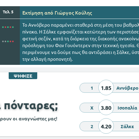
Τελ. 5
Εκτίμηση από
Γιώργος Κούλης
Το Αννόβερο παραμένει σταθερά στη μέση του βαθμο
πίνακα. Η Σάλκε εμφανίζεται κατώτερη των περιστάσ
φετινή σεζόν, κατά τη διάρκεια της διακοπής ανακοίν
πρόσληψη του Φαν Γουόντερεν στην τεχνική ηγεσία. 
περιμένουμε να δούμε πως θα αντιδράσει η Σάλκε, ύσ
την αλλαγή προπονητή.
ΨΗΦΙΣΕ
1.85
1
Αννόβερο
 πόνταρες;
3.80
X
Ισοπαλία
ρουν οι αναγνώστες μας!
4.20
2
Σάλκε