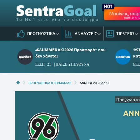
Μπαίνεις, παίρ
ΕΕΕΠ | 21+ |
Το Νο1 site για το στοίχημα
ΠΡΟΓΝΩΣΤΙΚΑ
ΑΝΑΛΥΣΕΙΣ
TIPSTERS
🌊SUMMERAKI2026 Προσφορά* που
⭐ST
δεν χάνεται
κα
ΕΕΕΠ | 21+ | ΠΑΙΞΕ ΥΠΕΥΘΥΝΑ
ΕΕΕ
ΠΡΟΓΝΩΣΤΙΚΑ Β ΓΕΡΜΑΝΙΑΣ
ΑΝΝΟΒΕΡΟ - ΣΑΛΚΕ
Προγνωστικ
ΑΝΝ