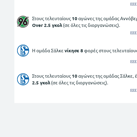
ΕΕΕ
Στους τελευταίους
10
αγώνες της ομάδας Αννόβερ
Over 2.5 γκολ
(σε όλες τις διοργανώσεις).
ΕΕΕ
Η ομάδα Σάλκε
νίκησε 8
φορές στους τελευταίου
ΕΕΕ
Στους τελευταίους
10
αγώνες της ομάδας Σάλκε, 
2.5 γκολ
(σε όλες τις διοργανώσεις).
ΕΕΕ