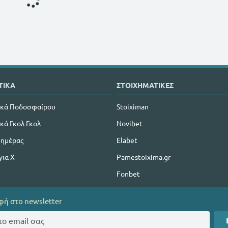
ΤΙΚΑ
ΣΤΟΙΧΗΜΑΤΙΚΕΣ
κά Ποδοσφαίρου
Stoiximan
κά Γκολ Γκολ
Novibet
 ημέρας
Elabet
για Χ
Pamestoixima.gr
Fonbet
φή στο newsletter