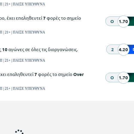
Π | 21+ | ΠΑΙΞΕ ΥΠΕΥΘΥΝΑ
ο, έχει επαληθευτεί
7
φορές το σημείο
O
1.70
Π | 21+ | ΠΑΙΞΕ ΥΠΕΥΘΥΝΑ
ς
10
αγώνες σε όλες τις διοργανώσεις.
2
4.20
Π | 21+ | ΠΑΙΞΕ ΥΠΕΥΘΥΝΑ
έχει επαληθευτεί
7
φορές το σημείο
Over
O
1.70
Π | 21+ | ΠΑΙΞΕ ΥΠΕΥΘΥΝΑ