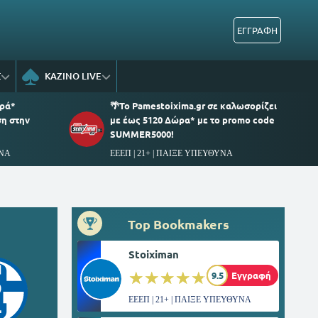
ΕΓΓΡΑΦΗ
Σ
ΚΑΖΙΝΟ LIVE
ορά*
🌴To Pamestoixima.gr σε καλωσορίζει
ση στην
με έως 5120 Δώρα* με το promo code
SUMMER5000!
ΥΝΑ
ΕΕΕΠ | 21+ | ΠΑΙΞΕ ΥΠΕΥΘΥΝΑ
Top Bookmakers
Stoiximan
☆☆☆☆☆
★★★★★
9.5
Εγγραφή
ΕΕΕΠ | 21+ | ΠΑΙΞΕ ΥΠΕΥΘΥΝΑ