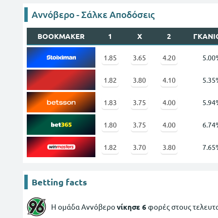
Αννόβερο - Σάλκε Αποδόσεις
BOOKMAKER
1
X
2
ΓΚΑΝΙ
1.85
3.65
4.20
5.00
1.82
3.80
4.10
5.35
1.83
3.75
4.00
5.94
1.80
3.75
4.00
6.74
1.82
3.70
3.80
7.65
Betting facts
Η ομάδα Αννόβερο
νίκησε 6
φορές στους τελευτ