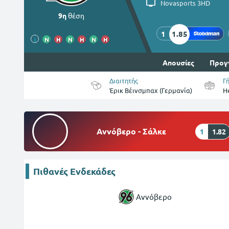
Novasports 3HD
9η
θέση
1
1.85
i
Ν
Η
Ν
Η
Ν
Η
Απουσίες
Προγ
Διαιτητής
Γ
Έρικ Βέινσμπαχ (Γερμανία)
H
Αννόβερο - Σάλκε
1
1.82
Πιθανές Ενδεκάδες
Αννόβερο