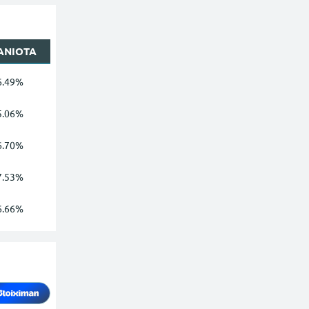
ΑΝΙΟΤΑ
6.49%
5.06%
6.70%
7.53%
6.66%