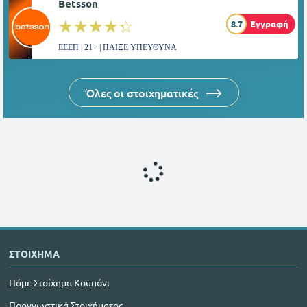
Betsson
☆☆☆☆☆
★★★★★
8.7
Εγγραφή
ΕΕΕΠ | 21+ | ΠΑΙΞΕ ΥΠΕΥΘΥΝΑ
Όλες οι στοιχηματικές
ΣΤΟΙΧΗΜΑ
Πάμε Στοίχημα Κουπόνι
Προγνωστικά Στοιχήματος