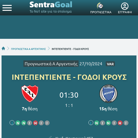
Το Νο1 site για το στοίχημα
ΠΡΟΓΝΩΣΤΙΚΑ
ΕΓΓΡΑΦΗ
ΠΡΟΓΝΩΣΤΙΚΑ A ΑΡΓΕΝΤΙΝΗΣ
ΙΝΤΕΠΕΝΤΙΕΝΤΕ - ΓΟΔΟΙ ΚΡΟΥΣ
Προγνωστικά A Αργεντινής
27/10/2024
VAR
ΙΝΤΕΠΕΝΤΙΕΝΤΕ - ΓΟΔΟΙ ΚΡΟΥΣ
01:30
1
:
1
7η
θέση
15η
θέση
i
Ν
Ν
Ι
Η
Ι
Ι
i
Ν
Ι
Ν
Ι
Η
Ι