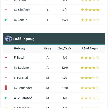
☆☆☆☆☆
★★★★★
M. Giménez
Ε
7/2
☆☆☆☆☆
★★★★★
A. Canelo
Ε
19/1
Γοδόι Κρους
Παίχτης
Θέση
Συμ/Γκολ
Αξιολόγηση
☆☆☆☆☆
★★★★★
F. Butti
Α
4/0
☆☆☆☆☆
★★★★★
M. Luciano
Α
12/0
☆☆☆☆☆
★★★★★
L. Pascual
Μ
0/0
☆☆☆☆☆
★★★★★
N. Fernández
Μ
27/0
☆☆☆☆☆
★★★★★
A. Villalobos
Μ
1/0
☆☆☆☆☆
★★★★★
S. Martínez
Μ
1/0