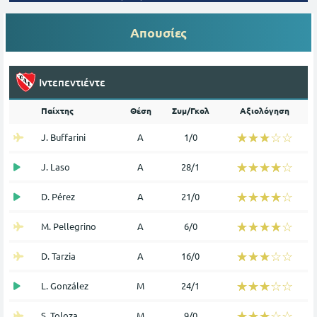
Απουσίες
Ιντεπεντιέντε
Παίχτης
Θέση
Συμ/Γκολ
Αξιολόγηση
☆☆☆☆☆
★★★★★
J. Buffarini
Α
1/0
☆☆☆☆☆
★★★★★
J. Laso
Α
28/1
☆☆☆☆☆
★★★★★
D. Pérez
Α
21/0
☆☆☆☆☆
★★★★★
M. Pellegrino
Α
6/0
☆☆☆☆☆
★★★★★
D. Tarzia
Α
16/0
☆☆☆☆☆
★★★★★
L. González
Μ
24/1
☆☆☆☆☆
★★★★★
S. Toloza
Μ
9/0