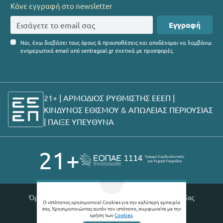
Κάνε εγγραφή στο newsletter
Εγγραφή
Ναι, έχω διαβάσει τους όρους & προυποθέσεις και αποδέχομαι να λαμβάνω
ενημερωτικά email από sentragoal.gr σχετικά με προσφορές.
21+ | ΑΡΜΟΔΙΟΣ ΡΥΘΜΙΣΤΗΣ ΕΕΕΠ |
ΚΙΝΔΥΝΟΣ ΕΘΙΣΜΟΥ & ΑΠΩΛΕΙΑΣ ΠΕΡΙΟΥΣΙΑΣ
|
ΠΑΙΞΕ ΥΠΕΥΘΥΝΑ
21+
Όροι χρήσης |
Πολιτική απορρήτου |
Θέσεις εργασίας
Ο ιστότοπος χρησιμοποιεί Cookies για την καλύτερη εμπειρία
σας. Χρησιμοποιώντας αυτόν τον ιστότοπο, συμφωνείτε με την
© 2026 Sentragoal
χρήση των
Cookies
.