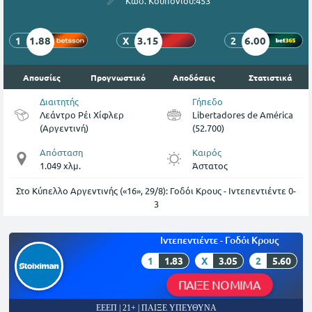
Κωδ. Κουπονιού:
453
1.88
3.15
6.00
1
X
2
Απουσίες
Προγνωστικό
Αποδόσεις
Στατιστικά
Διαιτητής
Γήπεδο
Λεάντρο Ρέι Χίφλερ
Libertadores de América
(Αργεντινή)
(52.700)
Απόσταση
Καιρός
1.049 χλμ.
Άστατος
Στο Κύπελλο Αργεντινής («16», 29/8): Γοδόι Κρους - Ιντεπεντιέντε 0-
3
Ιντεπεντιέντε - Γοδόι Κρους
1
1.83
X
3.05
2
5.60
ΠΑΙΞΕ ΝΟΜΙΜΑ
ΕΕΕΠ | 21+ | ΠΑΙΞΕ ΥΠΕΥΘΥΝΑ