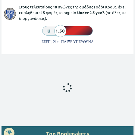
Στους τελευταίους
10
αγώνες της ομάδας Γοδόι Κρους, έχει
επαληθευτεί
5
φορές το σημείο
Under 2.5 γκολ
(σε όλες τις
διοργανώσεις).
U
1.50
ΕΕΕΠ | 21+ | ΠΑΙΞΕ ΥΠΕΥΘΥΝΑ
Top Bookmakers