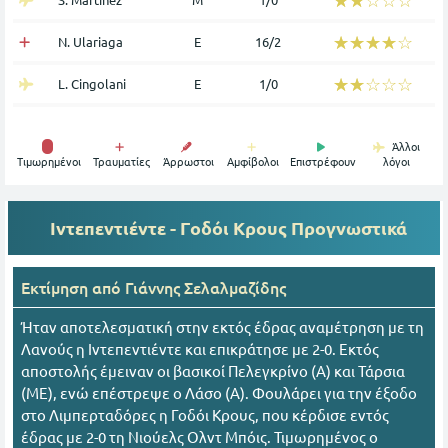
☆☆☆☆☆
★★★★★
N. Ulariaga
Ε
16/2
☆☆☆☆☆
★★★★★
L. Cingolani
Ε
1/0
Άλλοι
Tιμωρημένοι
Τραυματίες
Άρρωστοι
Αμφίβολοι
Επιστρέφουν
λόγοι
Ιντεπεντιέντε - Γοδόι Κρους
Προγνωστικά
Εκτίμηση από
Γιάννης Σελαλμαζίδης
Ήταν αποτελεσματική στην εκτός έδρας αναμέτρηση με τη
Λανούς η Ιντεπεντιέντε και επικράτησε με 2-0. Εκτός
αποστολής έμειναν οι βασικοί Πελεγκρίνο (Α) και Τάρσια
(ΜΕ), ενώ επέστρεψε ο Λάσο (Α). Φουλάρει για την έξοδο
στο Λιμπερταδόρες η Γοδόι Κρους, που κέρδισε εντός
έδρας με 2-0 τη Νιούελς Ολντ Μπόις. Τιμωρημένος ο