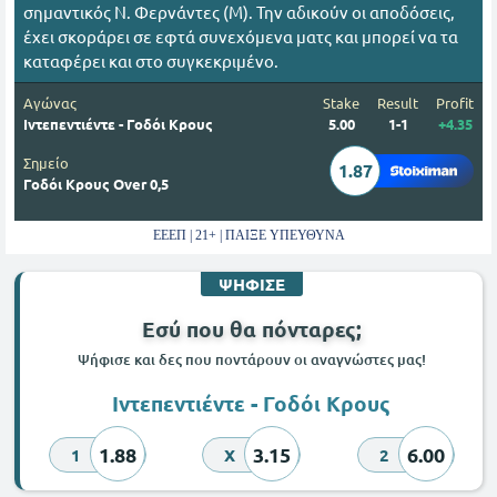
σημαντικός Ν. Φερνάντες (Μ). Την αδικούν οι αποδόσεις,
έχει σκοράρει σε εφτά συνεχόμενα ματς και μπορεί να τα
καταφέρει και στο συγκεκριμένο.
Αγώνας
Stake
Result
Profit
Ιντεπεντιέντε - Γοδόι Κρους
5.00
1-1
+4.35
Σημείο
1.87
Γοδόι Κρους Over 0,5
ΕΕΕΠ | 21+ | ΠΑΙΞΕ ΥΠΕΥΘΥΝΑ
ΨΗΦΙΣΕ
Εσύ που θα πόνταρες;
Ψήφισε και δες που ποντάρουν οι αναγνώστες μας!
Ιντεπεντιέντε - Γοδόι Κρους
1.88
3.15
6.00
1
X
2