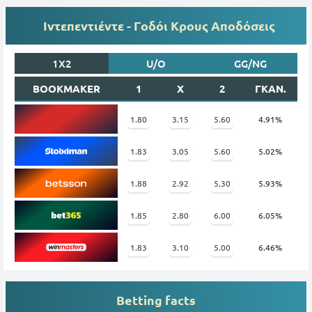
Ιντεπεντιέντε - Γοδόι Κρους Αποδόσεις
1X2
U/O
GG/NG
BOOKMAKER
1
X
2
ΓΚΑΝ.
1.80
3.15
5.60
4.91%
1.83
3.05
5.60
5.02%
1.88
2.92
5.30
5.93%
1.85
2.80
6.00
6.05%
1.83
3.10
5.00
6.46%
Betting facts