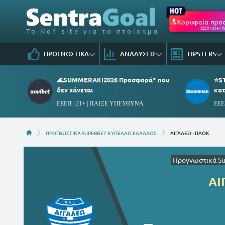
🔝Κορυφαία προ
ΕΕΕΠ | 21+ |
Το Νο1 site για το στοίχημα
ΠΡΟΓΝΩΣΤΙΚΑ
ΑΝΑΛΥΣΕΙΣ
TIPSTERS
🌊SUMMERAKI2026 Προσφορά* που
⭐ST
δεν χάνεται
κα
ΕΕΕΠ | 21+ | ΠΑΙΞΕ ΥΠΕΥΘΥΝΑ
ΕΕΕ
ΠΡΟΓΝΩΣΤΙΚΑ SUPERBET KΥΠΕΛΛΟ ΕΛΛΑΔΟΣ
ΑΙΓΑΛΕΩ - ΠΑΟΚ
Προγνωστικά Su
ΑΙ