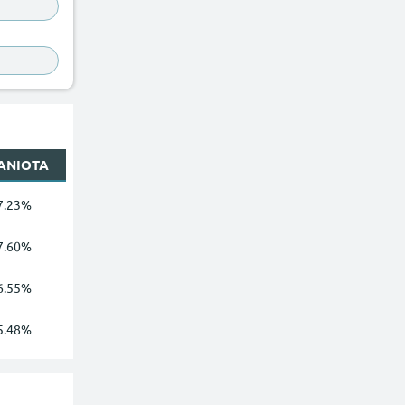
ΑΝΙΟΤΑ
7.23%
7.60%
6.55%
5.48%