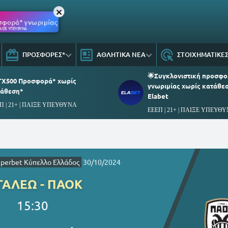
σφορά* γνωριμίας
 ΠΑΙΞΕ ΥΠΕΥΘΥΝΑ
ΠΡΟΣΦΟΡΕΣ*
ΑΘΛΗΤΙΚΑ ΝΕΑ
ΣΤΟΙΧΗΜΑΤΙΚΕ
🌟Συγκλονιστική προσφ
X500 Προσφορά* χωρίς
γνωριμίας χωρίς κατάθε
τάθεση*
Elabet
Π | 21+ | ΠΑΙΞΕ ΥΠΕΥΘΥΝΑ
ΕΕΕΠ | 21+ | ΠΑΙΞΕ ΥΠΕΥΘ
perbet Kύπελλο Ελλάδος
30/10/2024
ΓΑΛΕΩ - ΠΑΟΚ
15:30