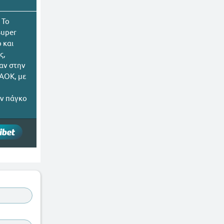
 Το
Super
 και
ς,
αν στην
ΠΑΟΚ, με
ον πάγκο