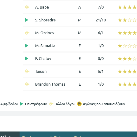
☆☆☆☆
★★★★
A. Baba
Α
7/0
☆☆☆☆
★★★★
S. Shoretire
Μ
21/10
☆☆☆☆
★★★★
M. Ozdoev
Μ
6/1
☆☆☆☆
★★★★
M. Samatta
Ε
1/0
☆☆☆☆
★★★★
F. Chalov
Ε
0/0
☆☆☆☆
★★★★
Taison
Ε
6/1
☆☆☆☆
★★★★
Brandon Thomas
Ε
1/0
Αμφίβολοι
Επιστρέφουν
Άλλοι λόγοι
Αγώνες που απουσιάζουν
Τελ. 5