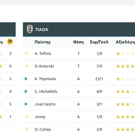
ΠΑΟΚ
ση
Παίχτης
Θέση
Συμ/Γκολ
Αξιολόγη
☆
★
☆☆☆☆
★★★★
2
A. Tsiftsis
Τ
1/0
☆
★
☆☆☆☆
★★★★
0
D. Kotarski
Τ
7/0
☆
★
☆☆☆☆
★★★★
5
K. Thymianis
Α
23/1
☆
★
☆☆☆☆
★★★★
4
G. Michailidis
Α
4/0
☆
★
☆☆☆☆
★★★★
5
Joan Sastre
Α
3/1
☆
★
☆☆☆☆
★★★★
1
Jonny
Α
1/0
☆☆☆☆
★★★★
O. Colley
Α
2/0