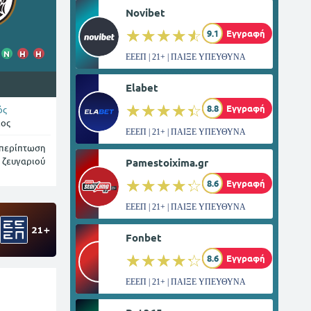
Novibet
☆☆☆☆☆
★★★★★
9.1
Εγγραφή
Ν
Η
Η
ΕΕΕΠ | 21+ | ΠΑΙΞΕ ΥΠΕΥΘΥΝΑ
Elabet
☆☆☆☆☆
★★★★★
8.8
Εγγραφή
ός
ιος
ΕΕΕΠ | 21+ | ΠΑΙΞΕ ΥΠΕΥΘΥΝΑ
 περίπτωση
υ ζευγαριού
Pamestoixima.gr
☆☆☆☆☆
★★★★★
8.6
Εγγραφή
ΕΕΕΠ | 21+ | ΠΑΙΞΕ ΥΠΕΥΘΥΝΑ
Fonbet
☆☆☆☆☆
★★★★★
8.6
Εγγραφή
ΕΕΕΠ | 21+ | ΠΑΙΞΕ ΥΠΕΥΘΥΝΑ