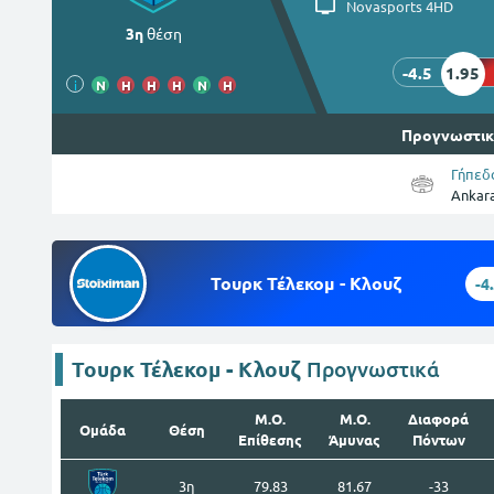
Novasports 4HD
3η
θέση
-4.5
1.95
i
Ν
Η
Η
Η
Ν
Η
Προγνωστι
Γήπεδ
Ankara
Τουρκ Τέλεκομ - Κλουζ
-4
Τουρκ Τέλεκομ - Κλουζ
Προγνωστικά
Μ.Ο.
Μ.Ο.
Διαφορά
Ομάδα
Θέση
Επίθεσης
Άμυνας
Πόντων
3η
79.83
81.67
-33