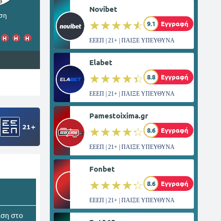
Novibet
ση
☆☆☆☆☆
★★★★★
9.1
Εγγραφή
Η
Η
Η
ΕΕΕΠ | 21+ | ΠΑΙΞΕ ΥΠΕΥΘΥΝΑ
Elabet
☆☆☆☆☆
★★★★★
8.8
Εγγραφή
ΕΕΕΠ | 21+ | ΠΑΙΞΕ ΥΠΕΥΘΥΝΑ
Pamestoixima.gr
☆☆☆☆☆
★★★★★
8.6
Εγγραφή
ΕΕΕΠ | 21+ | ΠΑΙΞΕ ΥΠΕΥΘΥΝΑ
Fonbet
☆☆☆☆☆
★★★★★
8.6
Εγγραφή
ΕΕΕΠ | 21+ | ΠΑΙΞΕ ΥΠΕΥΘΥΝΑ
ιση στο