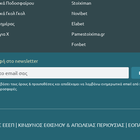
κά Ποδοσφαίρου
Stoiximan
κά Γκολ Γκολ
Novibet
 ημέρας
Elabet
για Χ
Pamestoixima.gr
Fonbet
φή στο newsletter
αβάσει τους όρους & προυποθέσεις και αποδέχομαι να λαμβάνω ενημερωτικά email από s
προσφορές.
 ΕΕΕΠ | ΚΙΝΔΥΝΟΣ ΕΘΙΣΜΟΥ & ΑΠΩΛΕΙΑΣ ΠΕΡΙΟΥΣΙΑΣ |
ΕΟΠΑ