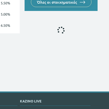
Όλες οι στοιχηματικές
5.50%
5.00%
6.50%
ΚΑΖΙΝΟ LIVE