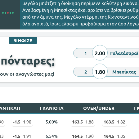
μεγάλο μπάτζετ η διοίκηση περίμενε καλύτερη εικόνα.
Ανεβασμένη η Μπεσίκτας έχει αρχίσει να βρίσκει ρυθ
από την άμυνα της. Μεγάλο ντέρμπι της Κωνσταντινού
όλα ανοιχτά, ίσως ελαφρύ προβάδισμα στον άσο λόγω
ΨΗΦΙΣΕ
2.00
1
Γαλατάσαραϊ
 πόνταρες;
1.80
2
Μπεσίκτας
ουν οι αναγνώστες μας!
ΑΝΤΙΚΑΠ
ΓΚΑΝΙΟΤΑ
OVER/UNDER
Γ
90
-1.5
1.90
5.00%
163.5
1.88
163.5
1.82
83
-1.5
1.91
6.54%
164.5
1.90
164.5
1.85