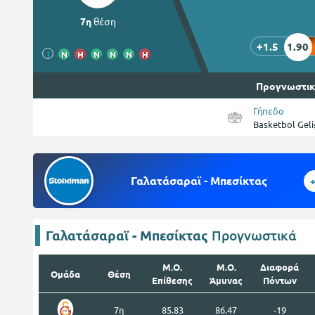
7η
θέση
+1.5
1.90
i
Ν
Η
Ν
Ν
Ν
Η
Προγνωστι
Γήπεδο
Basketbol Geli
Γαλατάσαραϊ - Μπεσίκτας
+
Γαλατάσαραϊ - Μπεσίκτας
Προγνωστικά
Μ.Ο.
Μ.Ο.
Διαφορά
Ομάδα
Θέση
Επίθεσης
Άμυνας
Πόντων
7η
85.83
86.47
-19