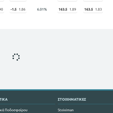
90
-1.5
1.86
6.01%
163.5
1.89
163.5
1.83
ΤΙΚΑ
ΣΤΟΙΧΗΜΑΤΙΚΕΣ
κά Ποδοσφαίρου
Stoiximan