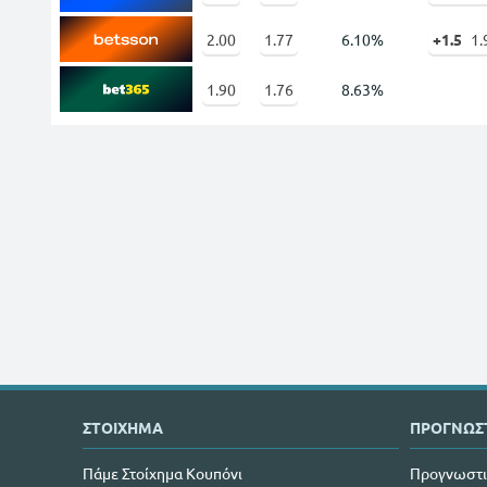
2.00
1.77
6.10%
+1.5
1.
1.90
1.76
8.63%
ΣΤΟΙΧΗΜΑ
ΠΡΟΓΝΩΣ
Πάμε Στοίχημα Κουπόνι
Προγνωστι