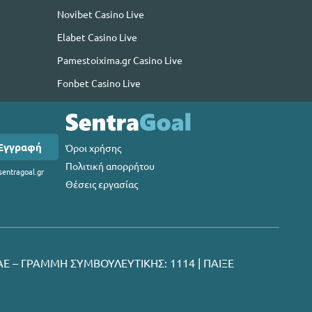
Novibet Casino Live
Elabet Casino Live
Pamestoixima.gr Casino Live
Fonbet Casino Live
Εγγραφή
Όροι χρήσης
Πολιτική απορρήτου
entragoal.gr
Θέσεις εργασίας
Ε – ΓΡΑΜΜΗ ΣΥΜΒΟΥΛΕΥΤΙΚΗΣ: 1114 |
ΠΑΙΞΕ