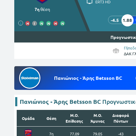
ERT3 HD
7η
θέση
-4.5
1.88
i
Η
Ι
Ν
Ν
Η
Ν
Προγνωστι
Γήπεδ
ΔΑΚ Γλ
Πανιώνιος - Άρης Betsson BC
Πανιώνιος - Άρης Betsson BC
Προγνωστικ
Μ.Ο.
Μ.Ο.
Διαφορά
Ομάδα
Θέση
Επίθεσης
Άμυνας
Πόντων
7η
77.09
79.05
-43