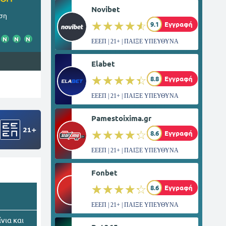
Novibet
ση
☆☆☆☆☆
★★★★★
9.1
Εγγραφή
Ν
Ν
Ν
ΕΕΕΠ | 21+ | ΠΑΙΞΕ ΥΠΕΥΘΥΝΑ
Elabet
☆☆☆☆☆
★★★★★
8.8
Εγγραφή
ΕΕΕΠ | 21+ | ΠΑΙΞΕ ΥΠΕΥΘΥΝΑ
Pamestoixima.gr
☆☆☆☆☆
★★★★★
8.6
Εγγραφή
ΕΕΕΠ | 21+ | ΠΑΙΞΕ ΥΠΕΥΘΥΝΑ
Fonbet
☆☆☆☆☆
★★★★★
8.6
Εγγραφή
ΕΕΕΠ | 21+ | ΠΑΙΞΕ ΥΠΕΥΘΥΝΑ
νια και