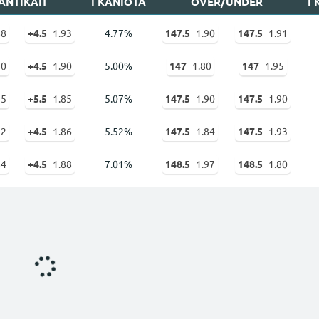
ΑΝΤΙΚΑΠ
ΓΚΑΝΙΟΤΑ
OVER/UNDER
Γ
88
+4.5
1.93
4.77%
147.5
1.90
147.5
1.91
90
+4.5
1.90
5.00%
147
1.80
147
1.95
95
+5.5
1.85
5.07%
147.5
1.90
147.5
1.90
92
+4.5
1.86
5.52%
147.5
1.84
147.5
1.93
84
+4.5
1.88
7.01%
148.5
1.97
148.5
1.80