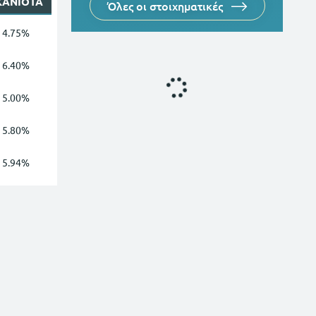
ΚΑΝΙΟΤΑ
Όλες οι στοιχηματικές
4.75%
6.40%
5.00%
5.80%
5.94%