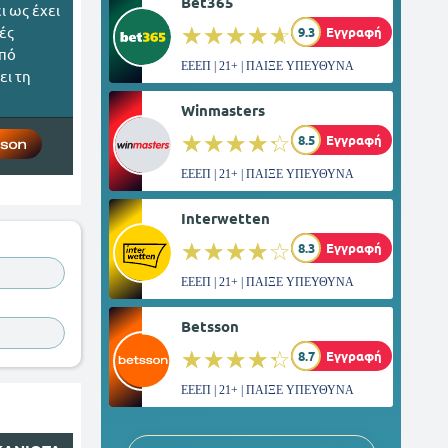
Bet365
ι ως έχει
☆☆☆☆☆
★★★★★
ές
9.3
Εγγραφή
από
ΕΕΕΠ | 21+ | ΠΑΙΞΕ ΥΠΕΥΘΥΝΑ
ει τη
Winmasters
☆☆☆☆☆
★★★★★
8.5
Εγγραφή
ΕΕΕΠ | 21+ | ΠΑΙΞΕ ΥΠΕΥΘΥΝΑ
Interwetten
☆☆☆☆☆
★★★★★
8.3
Εγγραφή
ΕΕΕΠ | 21+ | ΠΑΙΞΕ ΥΠΕΥΘΥΝΑ
Betsson
☆☆☆☆☆
★★★★★
8.7
Εγγραφή
ΕΕΕΠ | 21+ | ΠΑΙΞΕ ΥΠΕΥΘΥΝΑ