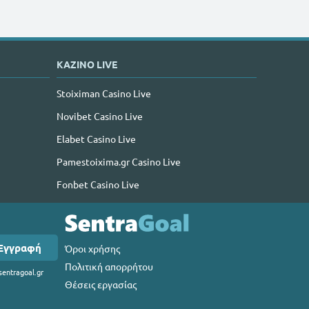
ΚΑΖΙΝΟ LIVE
Stoiximan Casino Live
Novibet Casino Live
Elabet Casino Live
Pamestoixima.gr Casino Live
Fonbet Casino Live
Εγγραφή
Όροι χρήσης
Πολιτική απορρήτου
entragoal.gr
Θέσεις εργασίας