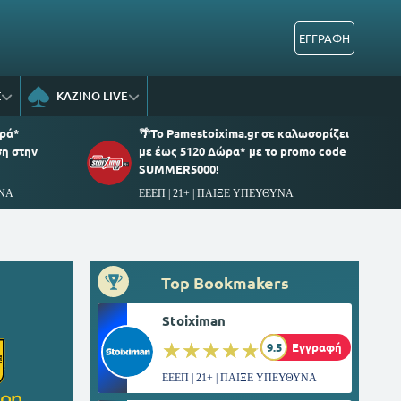
ΕΓΓΡΑΦΗ
Σ
ΚΑΖΙΝΟ LIVE
ορά*
🌴To Pamestoixima.gr σε καλωσορίζει
ση στην
με έως 5120 Δώρα* με το promo code
SUMMER5000!
ΥΝΑ
ΕΕΕΠ | 21+ | ΠΑΙΞΕ ΥΠΕΥΘΥΝΑ
Top Bookmakers
Stoiximan
☆☆☆☆☆
★★★★★
9.5
Εγγραφή
ΕΕΕΠ | 21+ | ΠΑΙΞΕ ΥΠΕΥΘΥΝΑ