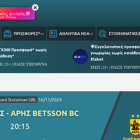
νεις, φεύγεις 🎁
 ΠΑΙΞΕ ΥΠΕΥΘΥΝΑ
ΠΡΟΣΦΟΡΕΣ*
ΑΘΛΗΤΙΚΑ ΝΕΑ
ΣΤΟΙΧΗΜΑΤΙΚΕ
🌟Συγκλονιστική προσφ
X500 Προσφορά* χωρίς
γνωριμίας χωρίς κατάθε
τάθεση*
Elabet
Π | 21+ | ΠΑΙΞΕ ΥΠΕΥΘΥΝΑ
ΕΕΕΠ | 21+ | ΠΑΙΞΕ ΥΠΕΥΘ
ικά Stoiximan GBL
16/11/2024
Σ - ΑΡΗΣ BETSSON BC
20:15