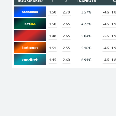
BOOKMAKER
1
2
ΓΚΑΝΙΟΤΑ
Χ
1.50
2.70
3.57%
-4.5
1.
1.50
2.65
4.22%
-4.5
1.
1.48
2.65
5.04%
-5.5
1.
1.51
2.55
5.16%
-4.5
1.
1.45
2.60
6.91%
-4.5
1.