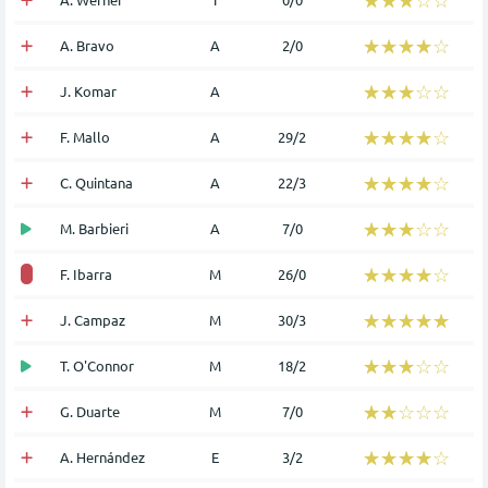
☆☆☆☆☆
★★★★★
A. Bravo
Α
2/0
☆☆☆☆☆
★★★★★
J. Komar
Α
☆☆☆☆☆
★★★★★
F. Mallo
Α
29/2
☆☆☆☆☆
★★★★★
C. Quintana
Α
22/3
☆☆☆☆☆
★★★★★
M. Barbieri
Α
7/0
☆☆☆☆☆
★★★★★
F. Ibarra
Μ
26/0
☆☆☆☆☆
★★★★★
J. Campaz
Μ
30/3
☆☆☆☆☆
★★★★★
T. O'Connor
Μ
18/2
☆☆☆☆☆
★★★★★
G. Duarte
Μ
7/0
☆☆☆☆☆
★★★★★
A. Hernández
Ε
3/2