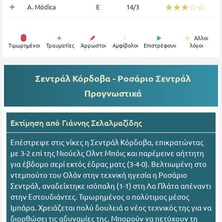
☆☆☆☆☆
★★★★★
A. Módica
Ε
14/3
Άλλοι
Tιμωρημένοι
Τραυματίες
Άρρωστοι
Αμφίβολοι
Επιστρέφουν
λόγοι
Σεντράλ Κόρδοβα - Ροσάριο Σεντράλ
Προγνωστικά
Εκτίμηση από
Γιάννης Σελαλμαζίδης
Επέστρεψε στις νίκες η Σεντράλ Κόρδοβα, επικρατώντας
με 3-2 επί της Νιούελς Ολντ Μπόις και παρέμεινε αήττητη
για έβδομο σερί εκτός έδρας ματς (3-4-0). Βελτιωμένη στο
ντεμπούτο του Ολάν στην τεχνική ηγεσία η Ροσάριο
Σεντράλ, αναδείχτηκε ισόπαλη (1-1) στη Λα Πλάτα απέναντι
στην Εστουδιάντες. Τιμωρημένος ο πολύτιμος μέσος
Ιμπάρα. Χρειάζεται πολύ δουλειά ο νέος τεχνικός της για να
διορθώσει τις αδυναμίες της. Μπορούν να πετύχουν τη