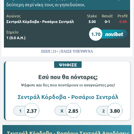
δεύτερη σερί νίκη τους οι γηπεδούχοι.
Αγώνας
Stake
Result
Profit
Σεντράλ Κόρδοβα - Ροσάριο Σεντράλ
5.00
0-1
-5.00
Σημείο
1.70
1 (0.0 Α.Η.)
ΕΕΕΠ | 21+ | ΠΑΙΞΕ ΥΠΕΥΘΥΝΑ
ΨΗΦΙΣΕ
Εσύ που θα πόνταρες;
Ψήφισε και δες που ποντάρουν οι αναγνώστες μας!
Σεντράλ Κόρδοβα - Ροσάριο Σεντράλ
2.37
2.85
3.80
1
X
2
Σεντράλ Κόρδοβα - Ροσάριο Σεντράλ Αποδόσεις