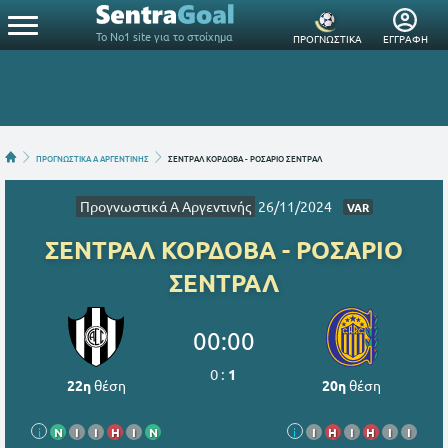
Το Νο1 site για το στοίχημα
ΠΡΟΓΝΩΣΤΙΚΑ
ΕΓΓΡΑΦΗ
ΠΡΟΓΝΩΣΤΙΚΑ A ΑΡΓΕΝΤΙΝΗΣ
ΣΕΝΤΡΑΛ ΚΟΡΔΟΒΑ - ΡΟΣΑΡΙΟ ΣΕΝΤΡΑΛ
Προγνωστικά A Αργεντινής
26/11/2024
VAR
ΣΕΝΤΡΑΛ ΚΟΡΔΟΒΑ - ΡΟΣΑΡΙΟ
ΣΕΝΤΡΑΛ
00:00
0
:
1
22η
θέση
20η
θέση
i
Ν
Ι
Ι
Η
Ι
Ν
i
Ι
Η
Ι
Η
Ι
Ι