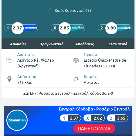
Κωδ. Κουπονιού:
677
2.37
2.85
3.80
1
X
2
Απουσίες
Προγνωστικό
Αποδόσεις
Στατιστικά
Διαιτητής
Γήπεδο
Λεάντρο Ρέι Χίφλερ
Estadio Único Madre de
(Αργεντινή)
Ciudades (30.000)
Απόσταση
Καιρός
715 χλμ.
Άστατος
Στη LPF: Ροσάριο Σεντράλ - Σεντράλ Κόρδοβα 2-0
Σεντράλ Κόρδοβα - Ροσάριο Σεντράλ
1
2.37
X
2.82
2
3.65
ΠΑΙΞΕ ΝΟΜΙΜΑ