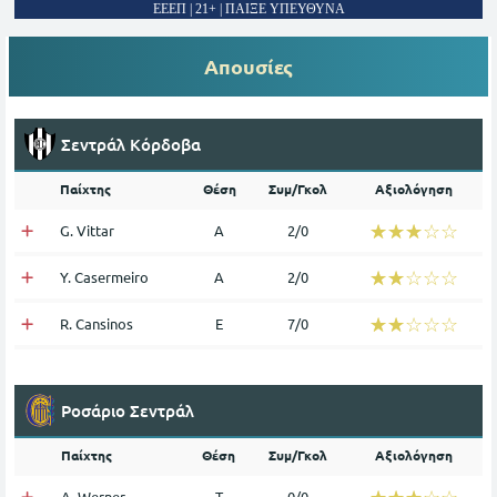
ΕΕΕΠ | 21+ | ΠΑΙΞΕ ΥΠΕΥΘΥΝΑ
Απουσίες
Σεντράλ Κόρδοβα
Παίχτης
Θέση
Συμ/Γκολ
Αξιολόγηση
☆☆☆☆☆
★★★★★
G. Vittar
Α
2/0
☆☆☆☆☆
★★★★★
Y. Casermeiro
Α
2/0
☆☆☆☆☆
★★★★★
R. Cansinos
Ε
7/0
Ροσάριο Σεντράλ
Παίχτης
Θέση
Συμ/Γκολ
Αξιολόγηση
☆☆☆☆☆
★★★★★
A. Werner
Τ
0/0