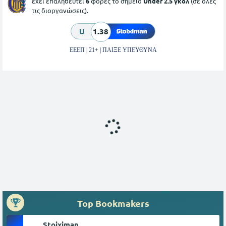
έχει επαληθευτεί
6
φορές το σημείο
Under 2.5 γκολ
(σε όλες
τις διοργανώσεις).
U
1.38
ΕΕΕΠ | 21+ | ΠΑΙΞΕ ΥΠΕΥΘΥΝΑ
Top Bookmakers
Stoiximan