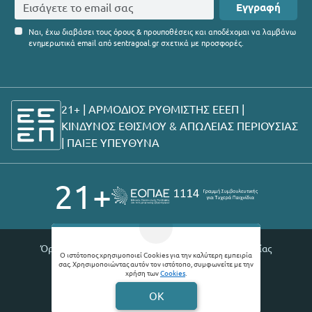
Εγγραφή
Ναι, έχω διαβάσει τους όρους & προυποθέσεις και αποδέχομαι να λαμβάνω
ενημερωτικά email από sentragoal.gr σχετικά με προσφορές.
21+ | ΑΡΜΟΔΙΟΣ ΡΥΘΜΙΣΤΗΣ ΕΕΕΠ |
ΚΙΝΔΥΝΟΣ ΕΘΙΣΜΟΥ & ΑΠΩΛΕΙΑΣ ΠΕΡΙΟΥΣΙΑΣ
|
ΠΑΙΞΕ ΥΠΕΥΘΥΝΑ
21+
Όροι χρήσης |
Πολιτική απορρήτου |
Θέσεις εργασίας
Ο ιστότοπος χρησιμοποιεί Cookies για την καλύτερη εμπειρία
σας. Χρησιμοποιώντας αυτόν τον ιστότοπο, συμφωνείτε με την
© 2026 Sentragoal
χρήση των
Cookies
.
Developed by
Digital Winners
OK