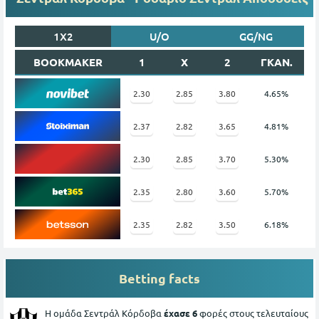
1X2
U/O
GG/NG
BOOKMAKER
1
X
2
ΓΚΑΝ.
2.30
2.85
3.80
4.65%
2.37
2.82
3.65
4.81%
2.30
2.85
3.70
5.30%
2.35
2.80
3.60
5.70%
2.35
2.82
3.50
6.18%
Betting facts
Η ομάδα Σεντράλ Κόρδοβα
έχασε 6
φορές στους τελευταίους