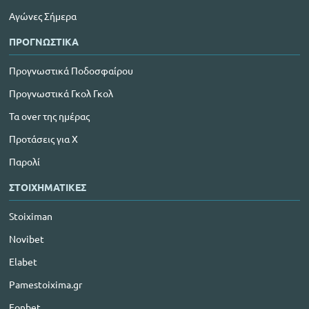
Αγώνες Σήμερα
ΠΡΟΓΝΩΣΤΙΚΑ
Προγνωστικά Ποδοσφαίρου
Προγνωστικά Γκολ Γκολ
Τα over της ημέρας
Προτάσεις για Χ
Παρολί
ΣΤΟΙΧΗΜΑΤΙΚΕΣ
Stoiximan
Novibet
Elabet
Pamestoixima.gr
Fonbet