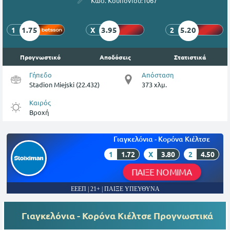
Κωδ. Κουπονιού:
1067
1.75
3.95
5.20
1
X
2
Προγνωστικό
Αποδόσεις
Στατιστικά
Γήπεδο
Απόσταση
Stadion Miejski (22.432)
373 χλμ.
Καιρός
Βροχή
Γιαγκελόνια - Κορόνα Κιέλτσε
1
1.72
X
3.80
2
4.50
ΠΑΙΞΕ ΝΟΜΙΜΑ
ΕΕΕΠ | 21+ | ΠΑΙΞΕ ΥΠΕΥΘΥΝΑ
Γιαγκελόνια - Κορόνα Κιέλτσε
Προγνωστικά