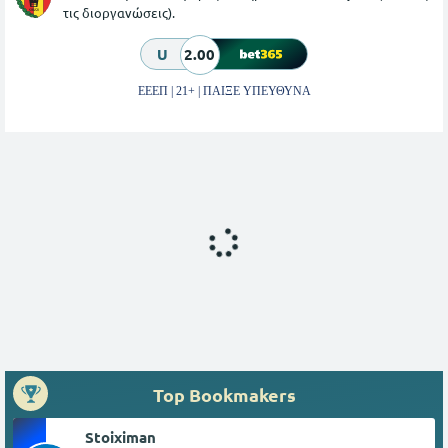
τις διοργανώσεις).
U
2.00
ΕΕΕΠ | 21+ | ΠΑΙΞΕ ΥΠΕΥΘΥΝΑ
Top Bookmakers
Stoiximan