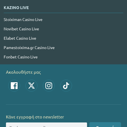
ΚΑΖΙΝΟ LIVE
Stoiximan Casino Live
Novibet Casino Live
Elabet Casino Live
Pamestoixima.gr Casino Live
Fonbet Casino Live
Ακολουθήστε μας
Κάνε εγγραφή στο newsletter