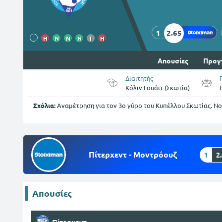
1
2.65
i
Η
Ν
Ν
Ν
Ι
Η
Απουσίες
Προγ
Διαιτητής
Κόλιν Γουάιτ (Σκωτία)
Σχόλια:
Αναμέτρηση για τον 3ο γύρο του Κυπέλλου Σκωτίας. Νοκ
Πίτερχεντ - Μοντρόουζ
1
2
Απουσίες