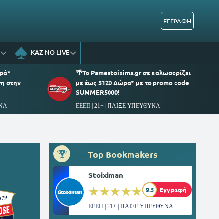
ΕΓΓΡΑΦΗ
Σ
ΚΑΖΙΝΟ LIVE
ορά*
🌴To Pamestoixima.gr σε καλωσορίζει
ση στην
με έως 5120 Δώρα* με το promo code
SUMMER5000!
ΥΝΑ
ΕΕΕΠ | 21+ | ΠΑΙΞΕ ΥΠΕΥΘΥΝΑ
Top Bookmakers
Stoiximan
☆☆☆☆☆
★★★★★
9.5
Εγγραφή
ΕΕΕΠ | 21+ | ΠΑΙΞΕ ΥΠΕΥΘΥΝΑ