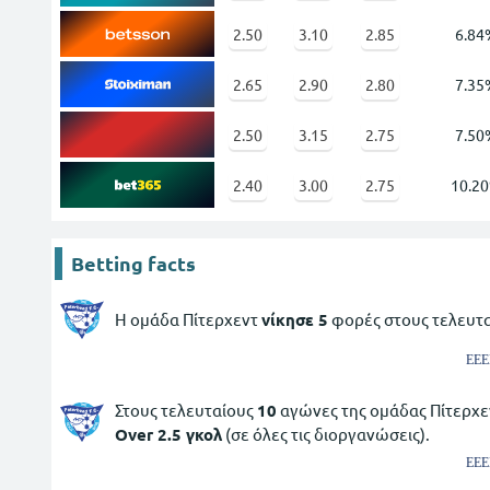
2.50
3.10
2.85
6.84
2.65
2.90
2.80
7.35
2.50
3.15
2.75
7.50
2.40
3.00
2.75
10.2
Betting facts
Η ομάδα Πίτερχεντ
νίκησε 5
φορές στους τελευτ
ΕΕΕ
Στους τελευταίους
10
αγώνες της ομάδας Πίτερχε
Over 2.5 γκολ
(σε όλες τις διοργανώσεις).
ΕΕΕ