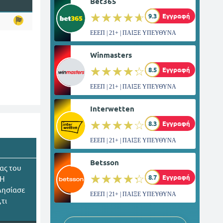
Bet365
☆☆☆☆☆
★★★★★
9.3
Εγγραφή
ΕΕΕΠ | 21+ | ΠΑΙΞΕ ΥΠΕΥΘΥΝΑ
Winmasters
☆☆☆☆☆
★★★★★
8.5
Εγγραφή
ΕΕΕΠ | 21+ | ΠΑΙΞΕ ΥΠΕΥΘΥΝΑ
Interwetten
☆☆☆☆☆
★★★★★
8.3
Εγγραφή
ΕΕΕΠ | 21+ | ΠΑΙΞΕ ΥΠΕΥΘΥΝΑ
Betsson
ας του
☆☆☆☆☆
★★★★★
8.7
Εγγραφή
 Η
λησίασε
ΕΕΕΠ | 21+ | ΠΑΙΞΕ ΥΠΕΥΘΥΝΑ
τι