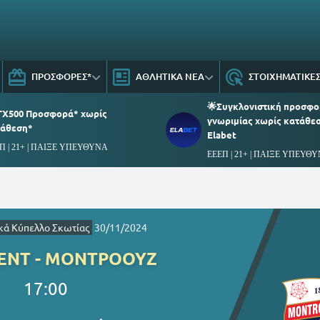
ΠΡΟΣΦΟΡΕΣ*
ΑΘΛΗΤΙΚΑ ΝΕΑ
ΣΤΟΙΧΗΜΑΤΙΚΕ
🌟Συγκλονιστική προσφ
X500 Προσφορά* χωρίς
γνωριμίας χωρίς κατάθε
τάθεση*
Elabet
Π | 21+ | ΠΑΙΞΕ ΥΠΕΥΘΥΝΑ
ΕΕΕΠ | 21+ | ΠΑΙΞΕ ΥΠΕΥΘ
ά Κύπελλο Σκωτίας
30/11/2024
ΕΝΤ - ΜΟΝΤΡΟΟΥΖ
17:00