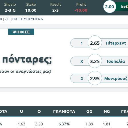
Σημείο
Stake
Result
Profit
2.00
2-3 G
10.00
2-3
-10.00
Π | 21+ | ΠΑΙΞΕ ΥΠΕΥΘΥΝΑ
ΨΗΦΙΣΕ
2.65
1
Πίτερχεντ
 πόνταρες;
3.25
X
Ισοπαλία
ρουν οι αναγνώστες μας!
2.95
2
Μοντρόουζ
ΟΤΑ
U
O
ΓΚΑΝΙΟΤΑ
GG
NG
ΓΚ
%
1.63
2.20
6.37%
1.89
1.81