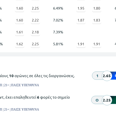
%
1.60
2.25
6.49%
1.95
1.80
%
1.60
2.22
7.02%
1.87
1.83
%
1.61
2.18
7.39%
0%
1.62
2.25
5.81%
1.91
1.91
αίους
10
αγώνες σε όλες τις διοργανώσεις.
1
2.65
Π | 21+ | ΠΑΙΞΕ ΥΠΕΥΘΥΝΑ
ντ, έχει επαληθευτεί
6
φορές το σημείο
O
2.25
Π | 21+ | ΠΑΙΞΕ ΥΠΕΥΘΥΝΑ