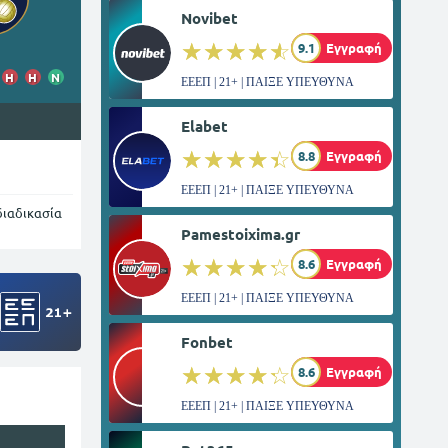
Novibet
☆☆☆☆☆
★★★★★
9.1
Εγγραφή
Η
Η
Ν
ΕΕΕΠ | 21+ | ΠΑΙΞΕ ΥΠΕΥΘΥΝΑ
Elabet
☆☆☆☆☆
★★★★★
8.8
Εγγραφή
ΕΕΕΠ | 21+ | ΠΑΙΞΕ ΥΠΕΥΘΥΝΑ
διαδικασία
Pamestoixima.gr
☆☆☆☆☆
★★★★★
8.6
Εγγραφή
ΕΕΕΠ | 21+ | ΠΑΙΞΕ ΥΠΕΥΘΥΝΑ
Fonbet
☆☆☆☆☆
★★★★★
8.6
Εγγραφή
ΕΕΕΠ | 21+ | ΠΑΙΞΕ ΥΠΕΥΘΥΝΑ