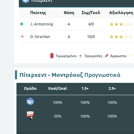
Πίτερχεντ
Παίχτης
Θέση
Συμ/Γκολ
Αξιολόγηση
☆☆☆☆☆
★★★★★
J. Armstrong
Α
4/0
☆☆☆☆☆
★★★★★
D. Strachan
Α
10/0
Tιμωρημένοι
Τραυματίες
Άρρωστοι
Πίτερχεντ - Μοντρόουζ
Προγνωστικά
Ομάδα
Goal/Goal
1.5+
2.5+
100%
100%
100%
50%
100%
100%