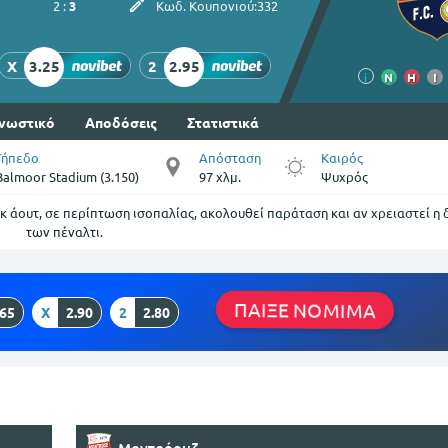
2
:
3
Κωδ. Κουπονιού:
332
X
3.25
2
2.95
i
Ν
Η
Ι
νωστικό
Αποδόσεις
Στατιστικά
Γήπεδο
Απόσταση
Καιρός
Balmoor Stadium (3.150)
97 χλμ.
Ψυχρός
 άουτ, σε περίπτωση ισοπαλίας, ακολουθεί παράταση και αν χρειαστεί η 
των πέναλτι.
ΠΑΙΞΕ ΝΟΜΙΜΑ
.65
X
2.90
2
2.80