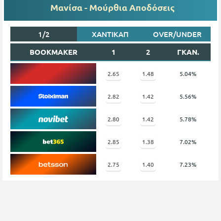
Μανίσα - Μούρθια Αποδόσεις
1/2
ΧΑΝΤΙΚΑΠ
OVER/UNDER
BOOKMAKER
1
2
ΓΚΑΝ.
2.65
1.48
5.04%
2.82
1.42
5.56%
2.80
1.42
5.78%
2.85
1.38
7.02%
2.75
1.40
7.23%