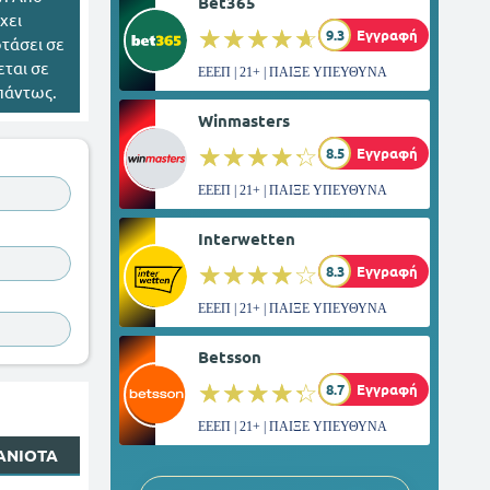
Bet365
χει
☆☆☆☆☆
★★★★★
9.3
Εγγραφή
φτάσει σε
ται σε
ΕΕΕΠ | 21+ | ΠΑΙΞΕ ΥΠΕΥΘΥΝΑ
 πάντως.
Winmasters
☆☆☆☆☆
★★★★★
8.5
Εγγραφή
ΕΕΕΠ | 21+ | ΠΑΙΞΕ ΥΠΕΥΘΥΝΑ
Interwetten
☆☆☆☆☆
★★★★★
8.3
Εγγραφή
ΕΕΕΠ | 21+ | ΠΑΙΞΕ ΥΠΕΥΘΥΝΑ
Betsson
☆☆☆☆☆
★★★★★
8.7
Εγγραφή
ΕΕΕΠ | 21+ | ΠΑΙΞΕ ΥΠΕΥΘΥΝΑ
ΑΝΙΟΤΑ