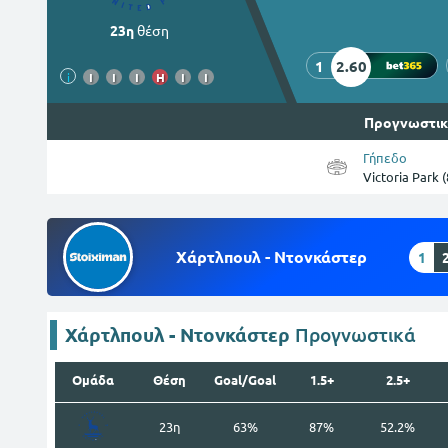
23η
θέση
1
2.60
i
Ι
Ι
Ι
Η
Ι
Ι
Προγνωστι
Γήπεδο
Victoria Park (
Χάρτλπουλ - Ντονκάστερ
1
Χάρτλπουλ - Ντονκάστερ
Προγνωστικά
Ομάδα
Θέση
Goal/Goal
1.5+
2.5+
23η
63%
87%
52.2%