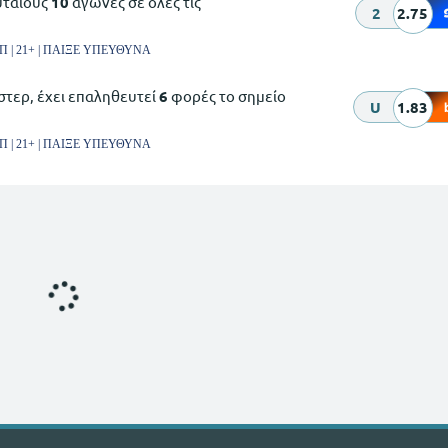
υταίους
10
αγώνες σε όλες τις
2
2.75
Π | 21+ | ΠΑΙΞΕ ΥΠΕΥΘΥΝΑ
τερ, έχει επαληθευτεί
6
φορές το σημείο
U
1.83
Π | 21+ | ΠΑΙΞΕ ΥΠΕΥΘΥΝΑ