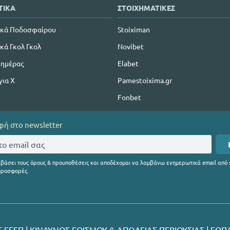
ΤΙΚΑ
ΣΤΟΙΧΗΜΑΤΙΚΕΣ
κά Ποδοσφαίρου
Stoiximan
κά Γκολ Γκολ
Novibet
 ημέρας
Elabet
για Χ
Pamestoixima.gr
Fonbet
φή στο newsletter
αβάσει τους όρους & προυποθέσεις και αποδέχομαι να λαμβάνω ενημερωτικά email από s
προσφορές.
 ΕΕΕΠ | ΚΙΝΔΥΝΟΣ ΕΘΙΣΜΟΥ & ΑΠΩΛΕΙΑΣ ΠΕΡΙΟΥΣΙΑΣ |
ΕΟΠΑ