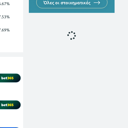
Όλες οι στοιχηματικές
6.67%
7.53%
7.69%