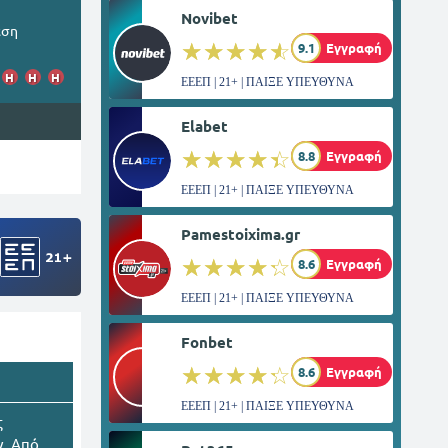
Novibet
έση
☆☆☆☆☆
★★★★★
9.1
Εγγραφή
Η
Η
Η
ΕΕΕΠ | 21+ | ΠΑΙΞΕ ΥΠΕΥΘΥΝΑ
Elabet
☆☆☆☆☆
★★★★★
8.8
Εγγραφή
ΕΕΕΠ | 21+ | ΠΑΙΞΕ ΥΠΕΥΘΥΝΑ
Pamestoixima.gr
☆☆☆☆☆
★★★★★
8.6
Εγγραφή
ΕΕΕΠ | 21+ | ΠΑΙΞΕ ΥΠΕΥΘΥΝΑ
Fonbet
☆☆☆☆☆
★★★★★
8.6
Εγγραφή
ΕΕΕΠ | 21+ | ΠΑΙΞΕ ΥΠΕΥΘΥΝΑ
ς
ν. Από