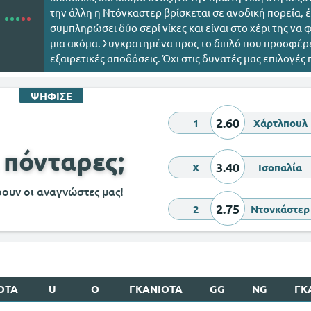
την άλλη η Ντόνκαστερ βρίσκεται σε ανοδική πορεία, έ
συμπληρώσει δύο σερί νίκες και είναι στο χέρι της να 
μια ακόμα. Συγκρατημένα προς το διπλό που προσφέρε
εξαιρετικές αποδόσεις. Όχι στις δυνατές μας επιλογές
ΨΗΦΙΣΕ
2.60
1
Χάρτλπουλ
 πόνταρες;
3.40
X
Ισοπαλία
ρουν οι αναγνώστες μας!
2.75
2
Ντονκάστερ
ΟΤΑ
U
O
ΓΚΑΝΙΟΤΑ
GG
NG
ΓΚ