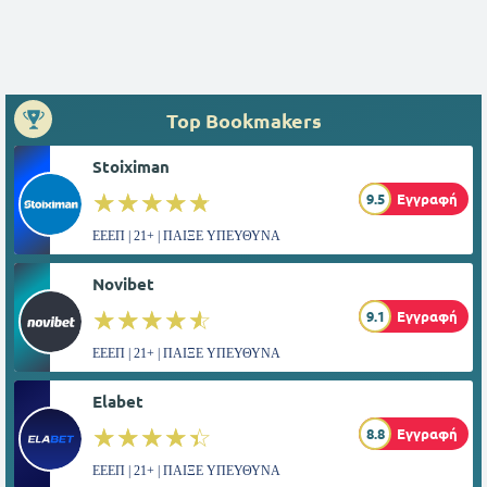
Top Bookmakers
Stoiximan
☆☆☆☆☆
★★★★★
9.5
Εγγραφή
ΕΕΕΠ | 21+ | ΠΑΙΞΕ ΥΠΕΥΘΥΝΑ
Novibet
☆☆☆☆☆
★★★★★
9.1
Εγγραφή
ΕΕΕΠ | 21+ | ΠΑΙΞΕ ΥΠΕΥΘΥΝΑ
Elabet
☆☆☆☆☆
★★★★★
8.8
Εγγραφή
ΕΕΕΠ | 21+ | ΠΑΙΞΕ ΥΠΕΥΘΥΝΑ