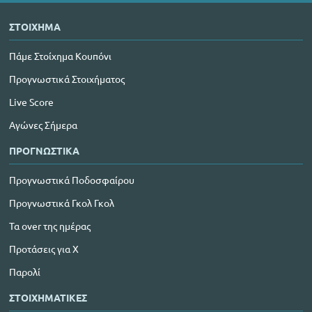
ΣΤΟΙΧΗΜΑ
Πάμε Στοίχημα Κουπόνι
Προγνωστικά Στοιχήματος
Live Score
Αγώνες Σήμερα
ΠΡΟΓΝΩΣΤΙΚΑ
Προγνωστικά Ποδοσφαίρου
Προγνωστικά Γκολ Γκολ
Τα over της ημέρας
Προτάσεις για Χ
Παρολί
ΣΤΟΙΧΗΜΑΤΙΚΕΣ