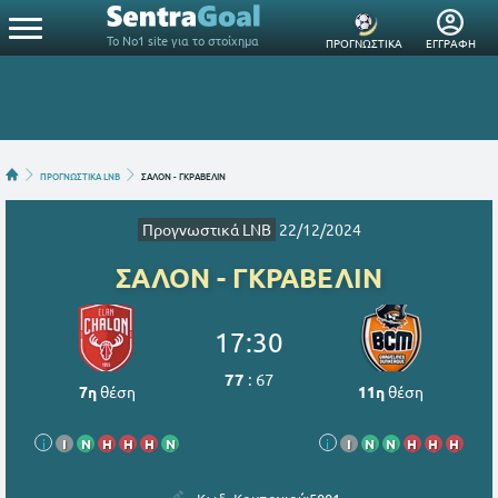
Το Νο1 site για το στοίχημα
ΠΡΟΓΝΩΣΤΙΚΑ
ΕΓΓΡΑΦΗ
ΠΡΟΓΝΩΣΤΙΚΑ LNB
ΣΑΛΟΝ - ΓΚΡΑΒΕΛΙΝ
Προγνωστικά LNB
22/12/2024
ΣΑΛΟΝ - ΓΚΡΑΒΕΛΙΝ
17:30
77
:
67
7η
θέση
11η
θέση
i
Ι
Ν
Η
Η
Η
Ν
i
Ι
Ν
Ν
Η
Η
Η