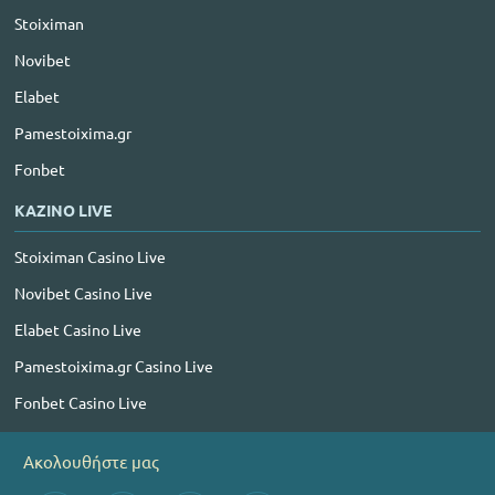
Stoiximan
Novibet
Elabet
Pamestoixima.gr
Fonbet
ΚΑΖΙΝΟ LIVE
Stoiximan Casino Live
Novibet Casino Live
Elabet Casino Live
Pamestoixima.gr Casino Live
Fonbet Casino Live
Ακολουθήστε μας