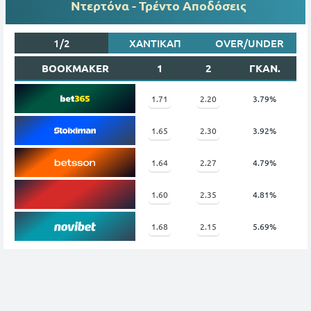
Ντερτόνα - Τρέντο Αποδόσεις
1/2
ΧΑΝΤΙΚΑΠ
OVER/UNDER
BOOKMAKER
1
2
ΓΚΑΝ.
1.71
2.20
3.79%
1.65
2.30
3.92%
1.64
2.27
4.79%
1.60
2.35
4.81%
1.68
2.15
5.69%