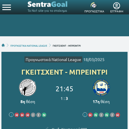
Το Νο1 site για το στοίχημα
ΠΡΟΓΝΩΣΤΙΚΑ
ΕΓΓΡΑΦΗ
ΠΡΟΓΝΩΣΤΙΚΑ NATIONAL LEAGUE
ΓΚΕΙΤΣΧΕΝΤ - ΜΠΡΕΙΝΤΡΙ
Προγνωστικά National League
18/03/2025
ΓΚΕΙΤΣΧΕΝΤ - ΜΠΡΕΙΝΤΡΙ
21:45
1
:
3
8η
θέση
17η
θέση
i
Η
Η
Η
Ι
Ι
Ν
i
Η
Ν
Ι
Ν
Ι
Η