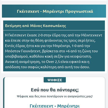
Γκέιτσχεντ - Μπρέιντρι
Προγνωστικά
Εκτίμηση από
Mάνος Κασσωτάκης
Η Γκέιτσχεντ έχασε 2-0 στην έδρα της από την Μέιντενχεντ
και έπεσε στην 6η θέση φτάνοντας τις τρεις σερί ήττες.
Εντός έδρας ήττα και για την Μπρέιντρι, 1-0 από την
Μπόστον Γιουνάιτεντ, βρίσκεται στο +6 από τη ζώνη του
υποβιβασμού, καθόλου κακή σεζόν για νεοφώτιστη.
Ανοικτή αναμέτρηση, το Over 2,5 είναι εφικτό και η
απόδοση του σαφώς καλύτερη από αυτή του άσου.
ΨΗΦΙΣΕ
Εσύ που θα πόνταρες;
Ψήφισε και δες που ποντάρουν οι αναγνώστες μας!
Γκέιτσχεντ - Μπρέιντρι