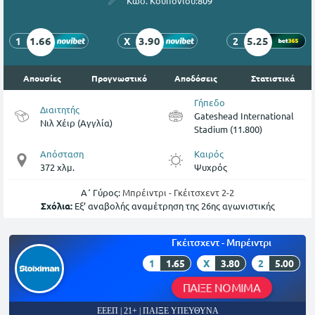
Κωδ. Κουπονιού:
809
1.66
3.90
5.25
1
X
2
Απουσίες
Προγνωστικό
Αποδόσεις
Στατιστικά
Γήπεδο
Διαιτητής
Gateshead International
Νιλ Χέιρ (Αγγλία)
Stadium (11.800)
Απόσταση
Καιρός
372 χλμ.
Ψυχρός
Α΄ Γύρος:
Μπρέιντρι - Γκέιτσχεντ 2-2
Σχόλια:
Εξ’ αναβολής αναμέτρηση της 26ης αγωνιστικής
Γκέιτσχεντ - Μπρέιντρι
1
1.65
X
3.80
2
5.00
ΠΑΙΞΕ ΝΟΜΙΜΑ
ΕΕΕΠ | 21+ | ΠΑΙΞΕ ΥΠΕΥΘΥΝΑ