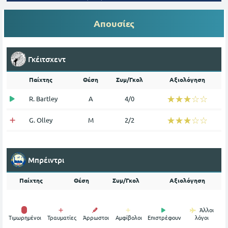
Απουσίες
Γκέιτσχεντ
Παίχτης
Θέση
Συμ/Γκολ
Αξιολόγηση
☆☆☆☆☆
★★★★★
R. Bartley
Α
4/0
☆☆☆☆☆
★★★★★
G. Olley
Μ
2/2
Μπρέιντρι
Παίχτης
Θέση
Συμ/Γκολ
Αξιολόγηση
Άλλοι
Tιμωρημένοι
Τραυματίες
Άρρωστοι
Αμφίβολοι
Επιστρέφουν
λόγοι