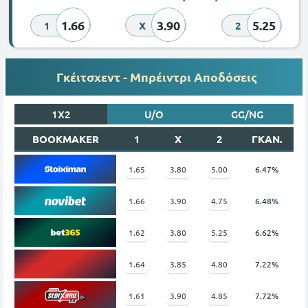
1.66
3.90
5.25
1
X
2
Γκέιτσχεντ - Μπρέιντρι Αποδόσεις
1X2
U/O
GG/NG
BOOKMAKER
1
X
2
ΓΚΑΝ.
1.65
3.80
5.00
6.47%
1.66
3.90
4.75
6.48%
1.62
3.80
5.25
6.62%
1.64
3.85
4.80
7.22%
1.61
3.90
4.85
7.72%