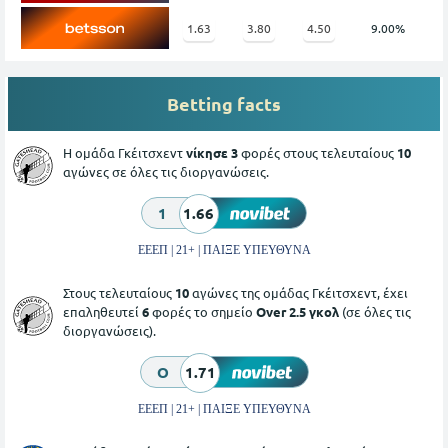
1.63
3.80
4.50
9.00%
Betting facts
Η ομάδα Γκέιτσχεντ
νίκησε 3
φορές στους τελευταίους
10
αγώνες σε όλες τις διοργανώσεις.
1
1.66
ΕΕΕΠ | 21+ | ΠΑΙΞΕ ΥΠΕΥΘΥΝΑ
Στους τελευταίους
10
αγώνες της ομάδας Γκέιτσχεντ, έχει
επαληθευτεί
6
φορές το σημείο
Over 2.5 γκολ
(σε όλες τις
διοργανώσεις).
O
1.71
ΕΕΕΠ | 21+ | ΠΑΙΞΕ ΥΠΕΥΘΥΝΑ