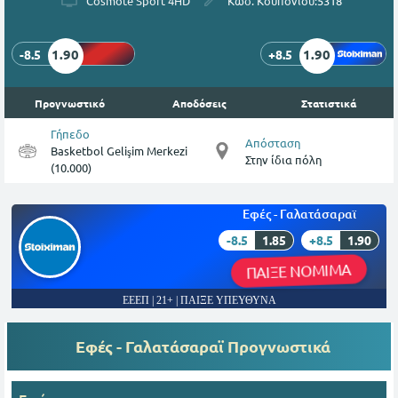
Cosmote Sport 4HD
Κωδ. Κουπονιού:
5318
1.90
1.90
-8.5
+8.5
Προγνωστικό
Αποδόσεις
Στατιστικά
Γήπεδο
Απόσταση
Basketbol Gelişim Merkezi
Στην ίδια πόλη
(10.000)
Εφές - Γαλατάσαραϊ
-8.5
1.85
+8.5
1.90
ΠΑΙΞΕ ΝΟΜΙΜΑ
ΕΕΕΠ | 21+ | ΠΑΙΞΕ ΥΠΕΥΘΥΝΑ
Εφές - Γαλατάσαραϊ
Προγνωστικά