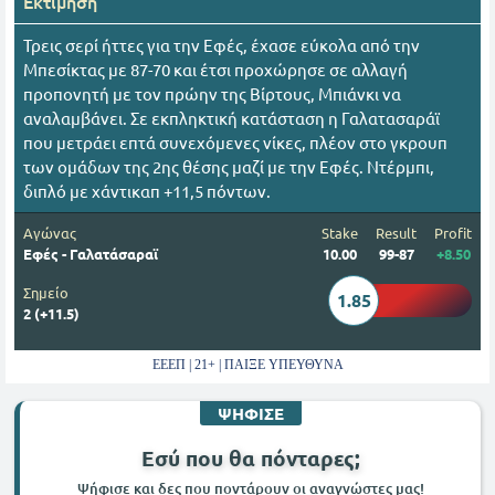
Εκτίμηση
Τρεις σερί ήττες για την Εφές, έχασε εύκολα από την
Μπεσίκτας με 87-70 και έτσι προχώρησε σε αλλαγή
προπονητή με τον πρώην της Βίρτους, Μπιάνκι να
αναλαμβάνει. Σε εκπληκτική κατάσταση η Γαλατασαράϊ
που μετράει επτά συνεχόμενες νίκες, πλέον στο γκρουπ
των ομάδων της 2ης θέσης μαζί με την Εφές. Ντέρμπι,
διπλό με χάντικαπ +11,5 πόντων.
Αγώνας
Stake
Result
Profit
Εφές - Γαλατάσαραϊ
10.00
99-87
+8.50
Σημείο
1.85
2 (+11.5)
ΕΕΕΠ | 21+ | ΠΑΙΞΕ ΥΠΕΥΘΥΝΑ
ΨΗΦΙΣΕ
Εσύ που θα πόνταρες;
Ψήφισε και δες που ποντάρουν οι αναγνώστες μας!