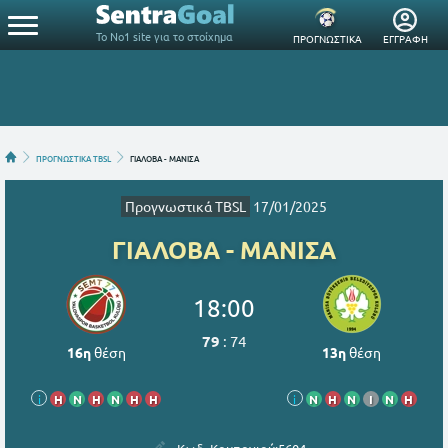
Το Νο1 site για το στοίχημα
ΠΡΟΓΝΩΣΤΙΚΑ
ΕΓΓΡΑΦΗ
ΠΡΟΓΝΩΣΤΙΚΑ TBSL
ΓΙΑΛΟΒΑ - ΜΑΝΙΣΑ
Προγνωστικά TBSL
17/01/2025
ΓΙΑΛΟΒΑ - ΜΑΝΙΣΑ
18:00
79
:
74
16η
θέση
13η
θέση
i
Η
Ν
Η
Ν
Η
Η
i
Ν
Η
Ν
Ι
Ν
Η