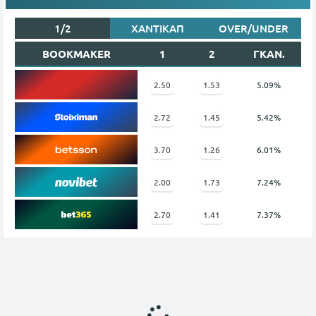
1/2
ΧΑΝΤΙΚΑΠ
OVER/UNDER
BOOKMAKER
1
2
ΓΚΑΝ.
2.50
1.53
5.09%
2.72
1.45
5.42%
3.70
1.26
6.01%
2.00
1.73
7.24%
2.70
1.41
7.37%