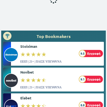
Top Bookmakers
Stoiximan
☆☆☆☆☆
★★★★★
9.5
Εγγραφή
ΕΕΕΠ | 21+ | ΠΑΙΞΕ ΥΠΕΥΘΥΝΑ
Novibet
☆☆☆☆☆
★★★★★
9.1
Εγγραφή
ΕΕΕΠ | 21+ | ΠΑΙΞΕ ΥΠΕΥΘΥΝΑ
Elabet
☆☆☆☆☆
★★★★★
8.8
Εγγραφή