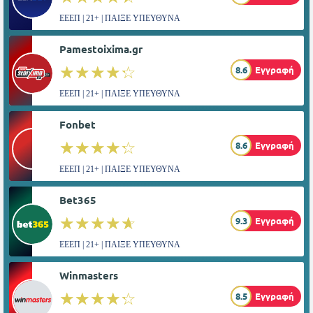
ΕΕΕΠ | 21+ | ΠΑΙΞΕ ΥΠΕΥΘΥΝΑ
Pamestoixima.gr
☆☆☆☆☆
★★★★★
8.6
Εγγραφή
ΕΕΕΠ | 21+ | ΠΑΙΞΕ ΥΠΕΥΘΥΝΑ
Fonbet
☆☆☆☆☆
★★★★★
8.6
Εγγραφή
ΕΕΕΠ | 21+ | ΠΑΙΞΕ ΥΠΕΥΘΥΝΑ
Bet365
☆☆☆☆☆
★★★★★
9.3
Εγγραφή
ΕΕΕΠ | 21+ | ΠΑΙΞΕ ΥΠΕΥΘΥΝΑ
Winmasters
☆☆☆☆☆
★★★★★
8.5
Εγγραφή