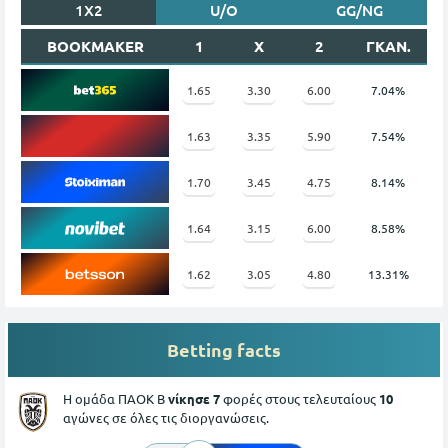
1X2
U/O
GG/NG
BOOKMAKER
1
X
2
ΓΚΑΝ.
1.65
3.30
6.00
7.04%
1.63
3.35
5.90
7.54%
1.70
3.45
4.75
8.14%
1.64
3.15
6.00
8.58%
1.62
3.05
4.80
13.31%
Betting facts
Η ομάδα ΠΑΟΚ Β
νίκησε 7
φορές στους τελευταίους
10
αγώνες σε όλες τις διοργανώσεις.