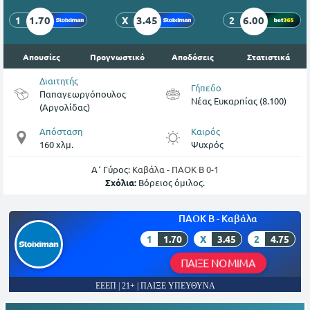
1.70
3.45
6.00
1
X
2
Απουσίες
Προγνωστικό
Αποδόσεις
Στατιστικά
Διαιτητής
Γήπεδο
Παπαγεωργόπουλος
Νέας Ευκαρπίας (8.100)
(Αργολίδας)
Απόσταση
Καιρός
160 χλμ.
Ψυχρός
Α΄ Γύρος:
Καβάλα - ΠΑΟΚ Β 0-1
Σχόλια:
Βόρειος όμιλος.
ΠΑΟΚ Β - Καβάλα
1
1.70
X
3.45
2
4.75
ΠΑΙΞΕ ΝΟΜΙΜΑ
ΕΕΕΠ | 21+ | ΠΑΙΞΕ ΥΠΕΥΘΥΝΑ