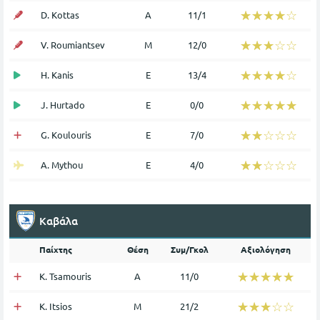
☆☆☆☆☆
★★★★★
D. Kottas
Α
11/1
☆☆☆☆☆
★★★★★
V. Roumiantsev
Μ
12/0
☆☆☆☆☆
★★★★★
H. Kanis
Ε
13/4
☆☆☆☆☆
★★★★★
J. Hurtado
Ε
0/0
☆☆☆☆☆
★★★★★
G. Koulouris
Ε
7/0
☆☆☆☆☆
★★★★★
A. Mythou
Ε
4/0
Καβάλα
Παίχτης
Θέση
Συμ/Γκολ
Αξιολόγηση
☆☆☆☆☆
★★★★★
K. Tsamouris
Α
11/0
☆☆☆☆☆
★★★★★
K. Itsios
Μ
21/2