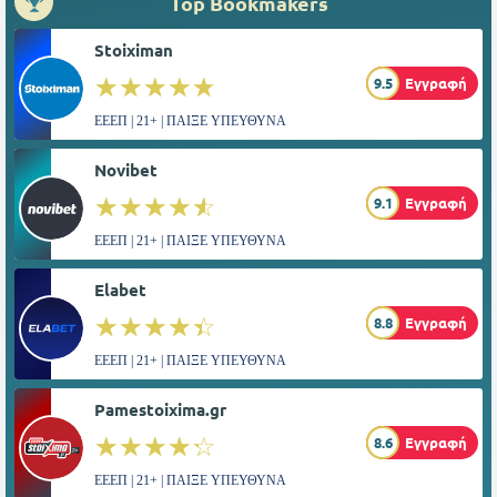
Top Bookmakers
Stoiximan
☆☆☆☆☆
★★★★★
9.5
Εγγραφή
ΕΕΕΠ | 21+ | ΠΑΙΞΕ ΥΠΕΥΘΥΝΑ
Novibet
☆☆☆☆☆
★★★★★
9.1
Εγγραφή
ΕΕΕΠ | 21+ | ΠΑΙΞΕ ΥΠΕΥΘΥΝΑ
Elabet
☆☆☆☆☆
★★★★★
8.8
Εγγραφή
ΕΕΕΠ | 21+ | ΠΑΙΞΕ ΥΠΕΥΘΥΝΑ
Pamestoixima.gr
☆☆☆☆☆
★★★★★
8.6
Εγγραφή
ΕΕΕΠ | 21+ | ΠΑΙΞΕ ΥΠΕΥΘΥΝΑ