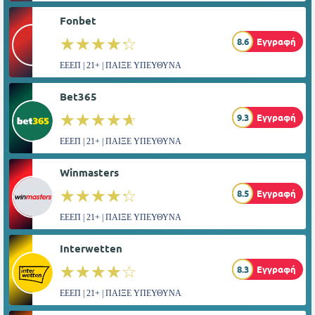
Fonbet
☆☆☆☆☆
★★★★★
8.6
Εγγραφή
ΕΕΕΠ | 21+ | ΠΑΙΞΕ ΥΠΕΥΘΥΝΑ
Bet365
☆☆☆☆☆
★★★★★
9.3
Εγγραφή
ΕΕΕΠ | 21+ | ΠΑΙΞΕ ΥΠΕΥΘΥΝΑ
Winmasters
☆☆☆☆☆
★★★★★
8.5
Εγγραφή
ΕΕΕΠ | 21+ | ΠΑΙΞΕ ΥΠΕΥΘΥΝΑ
Interwetten
☆☆☆☆☆
★★★★★
8.3
Εγγραφή
ΕΕΕΠ | 21+ | ΠΑΙΞΕ ΥΠΕΥΘΥΝΑ