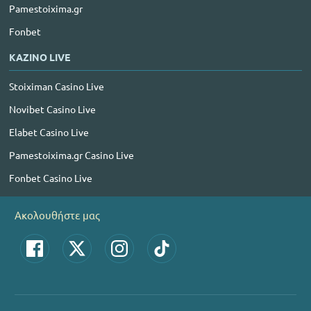
Pamestoixima.gr
Fonbet
ΚΑΖΙΝΟ LIVE
Stoiximan Casino Live
Novibet Casino Live
Elabet Casino Live
Pamestoixima.gr Casino Live
Fonbet Casino Live
Ακολουθήστε μας