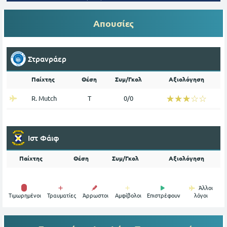
Απουσίες
Στρανράερ
Παίχτης
Θέση
Συμ/Γκολ
Αξιολόγηση
☆☆☆☆☆
★★★★★
R. Mutch
Τ
0/0
Ιστ Φάιφ
Παίχτης
Θέση
Συμ/Γκολ
Αξιολόγηση
Άλλοι
Tιμωρημένοι
Τραυματίες
Άρρωστοι
Αμφίβολοι
Επιστρέφουν
λόγοι